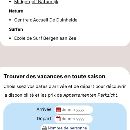
Midgetgolf Natuurlijk
Églises
-
Nature
Centre d'Accueil De Duinheide
Points
Attractions
Surfen
de
-
École de Surf Bergen aan Zee
vue
Terrains
-
de
Parcours
Villages
jeux
de
&
Nature
Trouver des vacances en toute saison
Choisissez vos dates d'arrivée et de départ pour découvrir
mini-
villes
Sports
la disponibilité et les prix de
Appartementen Parkzicht
.
golf
-
Arrivée
Piscines
-
Départ
Faire
-