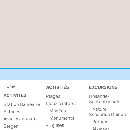
aan
Nature
-
Zee
Zuid-
Amsterdam
-
Kennermerland
Haarlem
-
Zandvoort
Hollande-
Méridionale
-
Leiden
Bollenstreek
Home
ACTIVITÉS
EXCURSIONS
-
ACTIVITÉS
Plages
Hollande-
Nature
-
Septentrionale
Lieux d'intérêt
Station Balnéaire
- Nature
- Musées
Astuces
Hollands
Noordwijk
-
Schoorlse Duinen
- Monuments
Avec les enfants
- Bergen
- Églises
Bergen
Duin
Katwijk
-
- Alkmaar