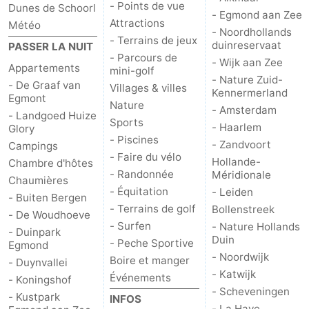
- Points de vue
Dunes de Schoorl
- Egmond aan Zee
Attractions
Scheveningen
-
Météo
- Noordhollands
- Terrains de jeux
duinreservaat
PASSER LA NUIT
La
-
- Parcours de
- Wijk aan Zee
Appartements
mini-golf
- Nature Zuid-
- De Graaf van
Haye
Rotterdam
-
Villages & villes
Kennermerland
Egmont
Nature
- Amsterdam
- Landgoed Huize
Rockanje
Météo
Sports
- Haarlem
Glory
- Piscines
- Zandvoort
Campings
Contact
- Faire du vélo
Hollande-
Chambre d'hôtes
- Randonnée
Méridionale
Chaumières
- Équitation
- Leiden
- Buiten Bergen
- Terrains de golf
Bollenstreek
- De Woudhoeve
- Surfen
- Nature Hollands
- Duinpark
Duin
- Peche Sportive
Egmond
- Noordwijk
Boire et manger
- Duynvallei
- Katwijk
Événements
- Koningshof
- Scheveningen
- Kustpark
INFOS
- La Haye