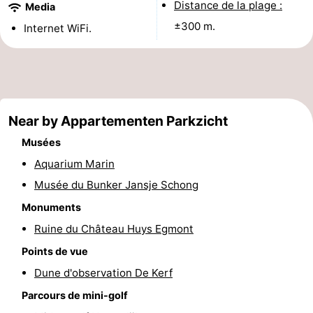
Distance de la plage :
Media
Egmond
Molengroet
-
±300 m.
Internet WiFi.
aan
Schoorlse
-
Zee
Duinen
Scorleduyn
Hôtels
Last
Near by Appartementen Parkzicht
Musées
minutes
Plages
Aquarium Marin
Voir
Musée du Bunker Jansje Schong
et
Lieux
Monuments
Ruine du Château Huys Egmont
faire
d'intérêt
-
Points de vue
Musées
-
Dune d'observation De Kerf
Parcours de mini-golf
Monuments
-