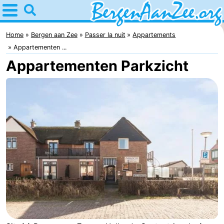
Home
Bergen
Home
Bergen aan Zee
Passer la nuit
Appartements
Appartementen ...
aan
Astuces
Appartementen Parkzicht
Zee
Avec
les
Bergen
enfants
Dunes
de
Passer
Schoorl
la
Appartements
nuit
-
De
-