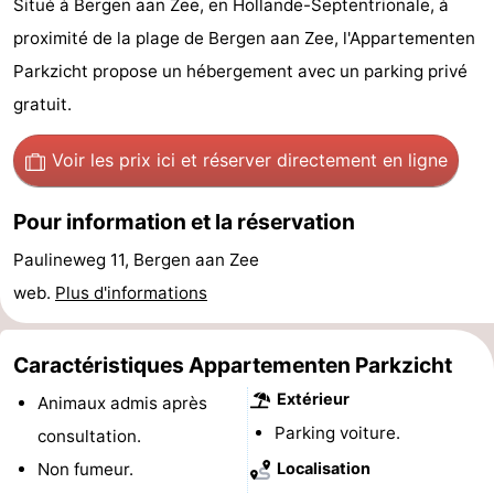
Situé à Bergen aan Zee, en Hollande-Septentrionale, à
Graaf
Landgoed
Campings
proximité de la plage de Bergen aan Zee, l'Appartementen
Parkzicht propose un hébergement avec un parking privé
van
Huize
Chambre
gratuit.
Egmont
Glory
d'hôtes
Chaumières
Voir les prix ici
et réserver directement en ligne
-
Pour information et la réservation
Buiten
-
Paulineweg 11, Bergen aan Zee
Bergen
De
-
web.
Plus d'informations
Woudhoeve
Duinpark
-
Caractéristiques Appartementen Parkzicht
Egmond
Duynvallei
-
Extérieur
Animaux admis après
Koningshof
-
Parking voiture.
consultation.
Non fumeur.
Localisation
Kustpark
-