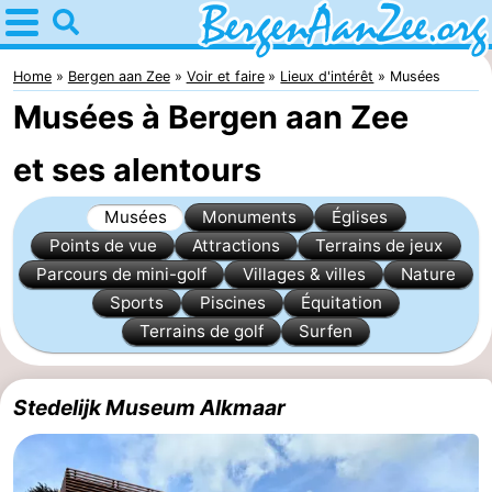
Home
Bergen
Home
Bergen aan Zee
Voir et faire
Lieux d'intérêt
Musées
Musées à Bergen aan Zee
aan
Astuces
et ses alentours
Zee
Avec
Musées
Monuments
Églises
les
Bergen
Points de vue
Attractions
Terrains de jeux
enfants
Dunes
Parcours de mini-golf
Villages & villes
Nature
Sports
Piscines
Équitation
de
Passer
Terrains de golf
Surfen
Schoorl
la
Appartements
Stedelijk Museum Alkmaar
nuit
-
De
-