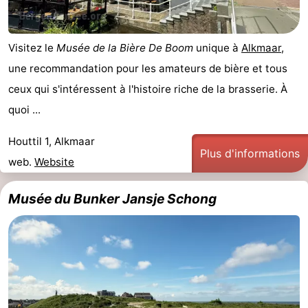
du
Randonnée
-
Visitez le
Musée de la Bière De Boom
unique à
Alkmaar
,
vélo
Équitation
-
une recommandation pour les amateurs de bière et tous
Terrains
-
ceux qui s'intéressent à l'histoire riche de la brasserie. À
quoi ...
de
Surfen
-
Houttil 1, Alkmaar
golf
Peche
Boire
Plus d'informations
web.
Website
Sportive
et
Événements
Musée du Bunker Jansje Schong
manger
Pratiques
Forum
Route
-