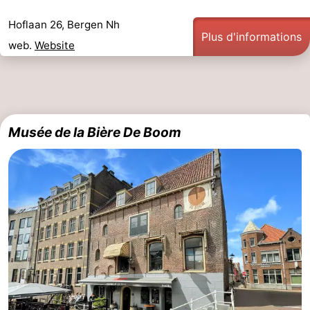
Églises
-
Hoflaan 26, Bergen Nh
Plus d'informations
web.
Website
Points
Attractions
de
-
vue
Terrains
-
Musée de la Bière De Boom
de
Parcours
Villages
jeux
de
&
Nature
mini-
villes
Sports
golf
-
Piscines
-
Faire
-