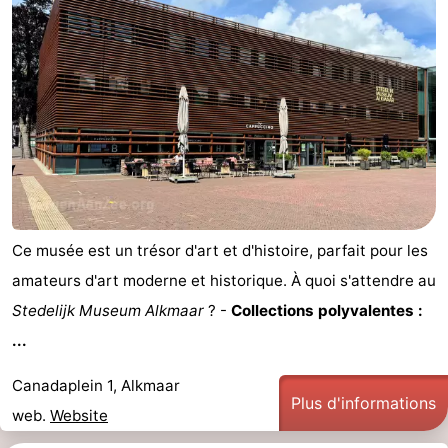
Graaf
Landgoed
Campings
van
Huize
Chambre
Egmont
Glory
d'hôtes
Chaumières
-
Buiten
-
Bergen
De
-
Ce musée est un trésor d'art et d'histoire, parfait pour les
amateurs d'art moderne et historique. À quoi s'attendre au
Woudhoeve
Duinpark
-
Stedelijk Museum Alkmaar
? -
Collections polyvalentes :
Egmond
Duynvallei
-
...
Koningshof
-
Canadaplein 1, Alkmaar
Plus d'informations
web.
Website
Kustpark
-