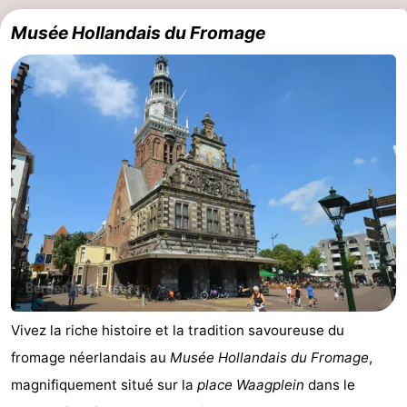
Musée Hollandais du Fromage
aan
Nature
-
Zee
Zuid-
Amsterdam
-
Kennermerland
Haarlem
-
Zandvoort
Hollande-
Méridionale
-
Leiden
Bollenstreek
-
Nature
-
Vivez la riche histoire et la tradition savoureuse du
fromage néerlandais au
Musée Hollandais du Fromage
,
Hollands
Noordwijk
-
magnifiquement situé sur la
place Waagplein
dans le
Duin
Katwijk
-