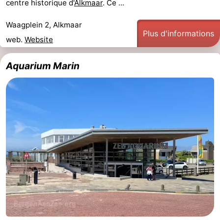
centre historique d'
Alkmaar
. Ce ...
Scheveningen
-
Waagplein 2, Alkmaar
Plus d'informations
web.
Website
La
-
Haye
Rotterdam
-
Aquarium Marin
Rockanje
Météo
Contact