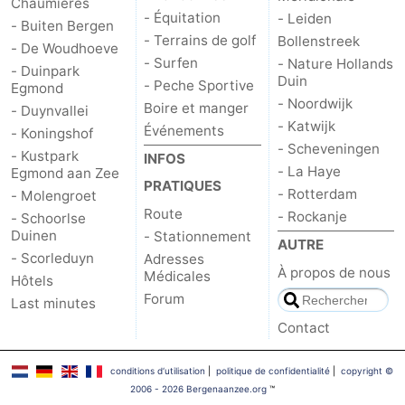
Chaumières
- Équitation
- Leiden
- Buiten Bergen
- Terrains de golf
Bollenstreek
- De Woudhoeve
- Surfen
- Nature Hollands
- Duinpark
Duin
- Peche Sportive
Egmond
- Noordwijk
Boire et manger
- Duynvallei
- Katwijk
Événements
- Koningshof
- Scheveningen
- Kustpark
INFOS
- La Haye
Egmond aan Zee
PRATIQUES
- Rotterdam
- Molengroet
Route
- Rockanje
- Schoorlse
Duinen
- Stationnement
AUTRE
- Scorleduyn
Adresses
À propos de nous
Médicales
Hôtels
Forum
Last minutes
Contact
conditions d‘utilisation
|
politique de confidentialité
|
copyright ©
2006 - 2026 Bergenaanzee.org
™