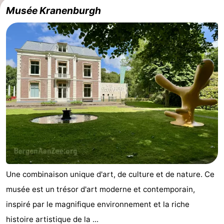
Musée Kranenburgh
Egmond
Molengroet
-
aan
Schoorlse
-
Zee
Duinen
Scorleduyn
Hôtels
Last
minutes
Plages
Voir
et
Lieux
faire
d'intérêt
-
Une combinaison unique d'art, de culture et de nature. Ce
musée est un trésor d'art moderne et contemporain,
Musées
-
inspiré par le magnifique environnement et la riche
Monuments
-
histoire artistique de la ...