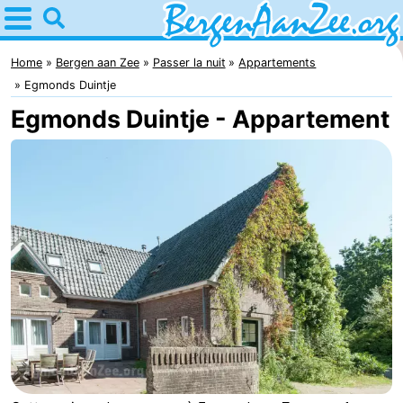
Home
Bergen
Home
Bergen aan Zee
Passer la nuit
Appartements
Egmonds Duintje
aan
Astuces
Egmonds Duintje - Appartement
Zee
Avec
les
Bergen
enfants
Dunes
de
Passer
Schoorl
la
Appartements
nuit
-
De
-