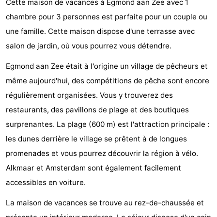
Cette maison de vacances à Egmond aan Zee avec 1
Graaf
Landgoed
Campings
chambre pour 3 personnes est parfaite pour un couple ou
une famille. Cette maison dispose d'une terrasse avec
van
Huize
Chambre
salon de jardin, où vous pourrez vous détendre.
Egmont
Glory
d'hôtes
Chaumières
Egmond aan Zee était à l'origine un village de pêcheurs et
-
même aujourd'hui, des compétitions de pêche sont encore
régulièrement organisées. Vous y trouverez des
Buiten
-
restaurants, des pavillons de plage et des boutiques
Bergen
De
-
surprenantes. La plage (600 m) est l'attraction principale :
les dunes derrière le village se prêtent à de longues
Woudhoeve
Duinpark
-
promenades et vous pourrez découvrir la région à vélo.
Egmond
Duynvallei
-
Alkmaar et Amsterdam sont également facilement
accessibles en voiture.
Koningshof
-
La maison de vacances se trouve au rez-de-chaussée et
Kustpark
-