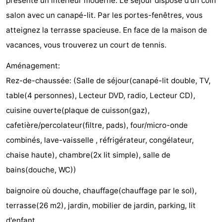
présente un intérieur moderne. Le séjour dispose d'un coin
Egmond
Molengroet
-
salon avec un canapé-lit. Par les portes-fenêtres, vous
atteignez la terrasse spacieuse. En face de la maison de
aan
Schoorlse
-
vacances, vous trouverez un court de tennis.
Zee
Duinen
Scorleduyn
Hôtels
Aménagement:
Last
Rez-de-chaussée: (Salle de séjour(canapé-lit double, TV,
table(4 personnes), Lecteur DVD, radio, Lecteur CD),
minutes
Plages
cuisine ouverte(plaque de cuisson(gaz),
Voir
cafetière/percolateur(filtre, pads), four/micro-onde
combinés, lave-vaisselle , réfrigérateur, congélateur,
et
Lieux
chaise haute), chambre(2x lit simple), salle de
faire
d'intérêt
-
bains(douche, WC))
baignoire où douche, chauffage(chauffage par le sol),
Musées
-
terrasse(26 m2), jardin, mobilier de jardin, parking, lit
Monuments
-
d'enfant