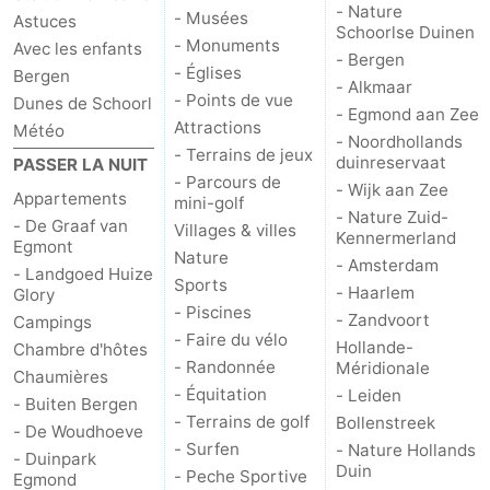
- Nature
- Musées
Astuces
Schoorlse Duinen
- Monuments
Avec les enfants
- Bergen
- Églises
Bergen
- Alkmaar
- Points de vue
Dunes de Schoorl
- Egmond aan Zee
Attractions
Météo
- Noordhollands
- Terrains de jeux
duinreservaat
PASSER LA NUIT
- Parcours de
- Wijk aan Zee
Appartements
mini-golf
- Nature Zuid-
- De Graaf van
Villages & villes
Kennermerland
Egmont
Nature
- Amsterdam
- Landgoed Huize
Sports
- Haarlem
Glory
- Piscines
- Zandvoort
Campings
- Faire du vélo
Hollande-
Chambre d'hôtes
- Randonnée
Méridionale
Chaumières
- Équitation
- Leiden
- Buiten Bergen
- Terrains de golf
Bollenstreek
- De Woudhoeve
- Surfen
- Nature Hollands
- Duinpark
Duin
- Peche Sportive
Egmond