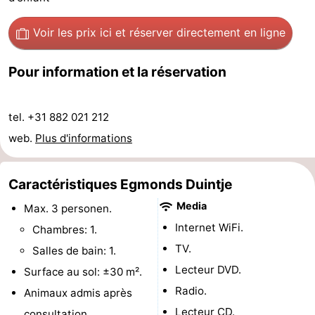
Églises
-
Voir les prix ici
et réserver directement en ligne
Points
Attractions
Pour information et la réservation
de
-
vue
Terrains
-
tel. +31 882 021 212
web.
Plus d'informations
de
Parcours
Villages
jeux
de
&
Nature
Caractéristiques Egmonds Duintje
Media
Max. 3 personen.
mini-
villes
Sports
Internet WiFi.
Chambres: 1.
golf
-
TV.
Salles de bain: 1.
Lecteur DVD.
Surface au sol: ±30 m².
Piscines
-
Radio.
Animaux admis après
Faire
-
Lecteur CD.
consultation.