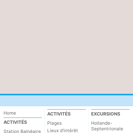
Home
ACTIVITÉS
EXCURSIONS
ACTIVITÉS
Plages
Hollande-
Septentrionale
Lieux d'intérêt
Station Balnéaire