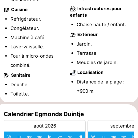
Infrastructures pour
du
Randonnée
-
Cuisine
enfants
Réfrigérateur.
vélo
Équitation
-
Chaise haute / enfant.
Congélateur.
Extérieur
Terrains
-
Machine à café.
Jardin.
Lave-vaisselle.
de
Surfen
-
Terrasse.
Four à micro-ondes
Meubles de jardin.
golf
Peche
Boire
combiné.
Localisation
Sanitaire
Sportive
et
Événements
Distance de la plage :
Douche.
±900 m.
manger
Pratiques
Toilette.
Forum
Calendrier Egmonds Duintje
Route
août 2026
septembre 
-
W
lu
ma
me
je
ve
sa
di
W
lu
ma
me
je