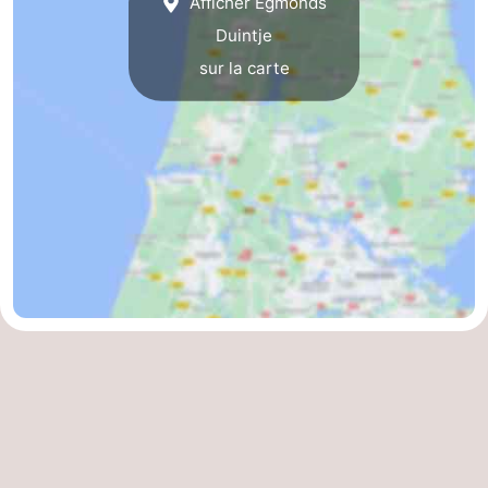
Afficher Egmonds
Duintje
Scheveningen
-
sur la carte
La
-
Haye
Rotterdam
-
Rockanje
Météo
Contact