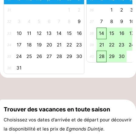
Stationnement
Adresses
1
2
1
2
3
31
36
3
4
5
6
7
8
9
7
8
9
10
32
37
Médicales
Région
10
11
12
13
14
15
16
14
15
16
17
33
38
Hollande-
17
18
19
20
21
22
23
21
22
23
24
34
39
Septentrionale
-
24
25
26
27
28
29
30
28
29
30
35
40
Nature
-
31
36
Schoorlse
Bergen
-
Duinen
Alkmaar
-
Egmond
-
Trouver des vacances en toute saison
aan
Noordhollands
-
Choisissez vos dates d'arrivée et de départ pour découvrir
la disponibilité et les prix de
Egmonds Duintje
.
Zee
duinreservaat
Wijk
-