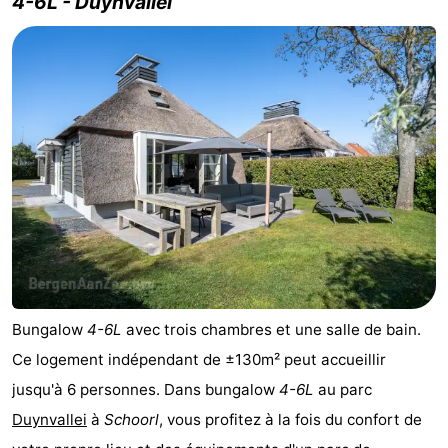
4-6L - Duynvallei
aan
Nature
-
Zee
Zuid-
Amsterdam
-
Kennermerland
Haarlem
-
Zandvoort
Hollande-
Méridionale
-
Leiden
Bollenstreek
-
Bungalow
4-6L
avec trois chambres et une salle de bain.
Nature
-
Ce logement indépendant de ±130m² peut accueillir
jusqu'à 6 personnes. Dans bungalow
4-6L
au parc
Hollands
Noordwijk
-
Duynvallei
à
Schoorl
, vous profitez à la fois du confort de
Duin
Katwijk
-