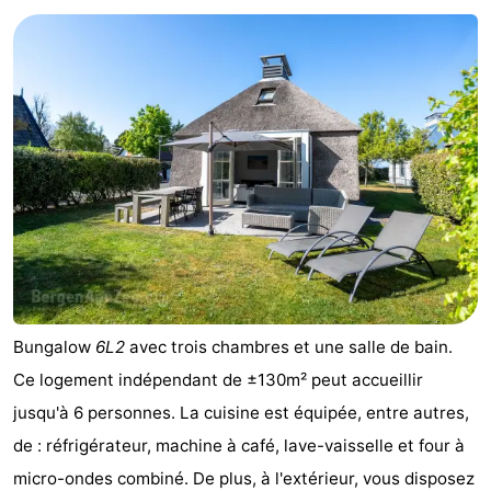
Graaf
Landgoed
Campings
van
Huize
Chambre
Egmont
Glory
d'hôtes
Chaumières
-
Buiten
-
Bergen
De
-
Woudhoeve
Duinpark
-
Bungalow
6L2
avec trois chambres et une salle de bain.
Egmond
Duynvallei
-
Ce logement indépendant de ±130m² peut accueillir
jusqu'à 6 personnes. La cuisine est équipée, entre autres,
Koningshof
-
de : réfrigérateur, machine à café, lave-vaisselle et four à
Kustpark
-
micro-ondes combiné. De plus, à l'extérieur, vous disposez