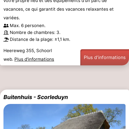
votre propre lieu et des équipements d'un parc de
vacances, ce qui garantit des vacances relaxantes et
Scheveningen
-
variées.
La
-
Max. 6 personen.
Nombre de chambres: 3.
Haye
Rotterdam
-
Distance de la plage: ±1,1 km.
Rockanje
Météo
Heereweg 355, Schoorl
Plus d'informations
web.
Plus d'informations
Contact
Buitenhuis - Scorleduyn