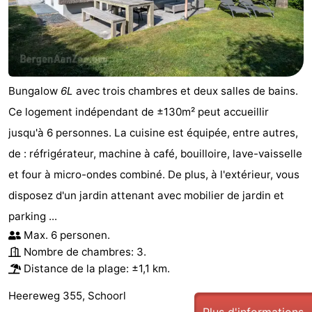
Églises
-
Points
Attractions
de
-
Bungalow
6L
avec trois chambres et deux salles de bains.
Ce logement indépendant de ±130m² peut accueillir
vue
Terrains
-
jusqu'à 6 personnes. La cuisine est équipée, entre autres,
de
Parcours
Villages
de : réfrigérateur, machine à café, bouilloire, lave-vaisselle
et four à micro-ondes combiné. De plus, à l'extérieur, vous
jeux
de
&
Nature
disposez d'un jardin attenant avec mobilier de jardin et
mini-
villes
Sports
parking ...
Max. 6 personen.
golf
-
Nombre de chambres: 3.
Distance de la plage: ±1,1 km.
Piscines
-
Heereweg 355, Schoorl
Faire
-