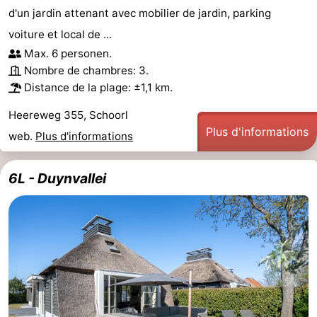
d'un jardin attenant avec mobilier de jardin, parking
Egmond
Molengroet
-
voiture et local de ...
aan
Schoorlse
-
Max. 6 personen.
Nombre de chambres: 3.
Zee
Duinen
Scorleduyn
Hôtels
Distance de la plage: ±1,1 km.
Last
Heereweg 355, Schoorl
Plus d'informations
web.
Plus d'informations
minutes
Plages
6L - Duynvallei
Voir
et
Lieux
faire
d'intérêt
-
Musées
-
Monuments
-