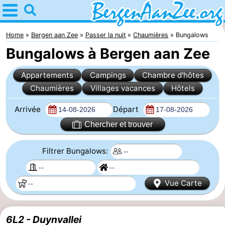
Home
Bergen
Home
Bergen aan Zee
Passer la nuit
Chaumières
Bungalows
Bungalows à Bergen aan Zee
aan
Astuces
Appartements
Campings
Chambre d'hôtes
Zee
Avec
Chaumières
Villages vacances
Hôtels
les
Bergen
Arrivée
Départ
enfants
Dunes
Chercher et trouver
de
Passer
Filtrer Bungalows:
Schoorl
la
Appartements
Vue Carte
nuit
-
De
-
6L2 - Duynvallei