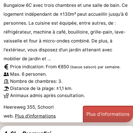
Bungalow
6C
avec trois chambres et une salle de bain. Ce
Stationnement
Adresses
logement indépendant de ±130m² peut accueillir jusqu'à 6
personnes. La cuisine est équipée, entre autres, de :
Médicales
Région
réfrigérateur, machine à café, bouilloire, grille-pain, lave-
Hollande-
vaisselle et four à micro-ondes combiné. De plus, à
l'extérieur, vous disposez d'un jardin attenant avec
Septentrionale
-
mobilier de jardin et ...
Nature
-
Price indication: From €850
.
(basse saison)
par semaine
Max. 6 personen.
Schoorlse
Bergen
-
Nombre de chambres: 3.
Distance de la plage: ±1,1 km.
Duinen
Alkmaar
-
Animaux admis après consultation.
Egmond
-
Heereweg 355, Schoorl
Plus d'informations
web.
Plus d'informations
aan
Noordhollands
-
Zee
duinreservaat
Wijk
-