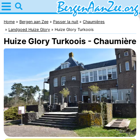
Home
Bergen
Home
Bergen aan Zee
Passer la nuit
Chaumières
Landgoed Huize Glory
Huize Glory Turkoois
aan
Astuces
Huize Glory Turkoois - Chaumière
Zee
Avec
les
Bergen
enfants
Dunes
de
Passer
Schoorl
la
Appartements
nuit
-
De
-