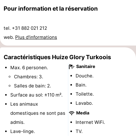
Pour information et la réservation
du
Randonnée
-
vélo
Équitation
-
tel. +31 882 021 212
Terrains
-
web.
Plus d'informations
de
Surfen
-
Caractéristiques Huize Glory Turkoois
golf
Peche
Boire
Sanitaire
Max. 6 personen.
Douche.
Chambres: 3.
Sportive
et
Événements
Bain.
Salles de bain: 2.
manger
Pratiques
Toilette.
Surface au sol: ±110 m².
Lavabo.
Les animaux
Forum
domestiques ne sont pas
Media
Route
admis.
Internet WiFi.
Lave-linge.
TV.
-