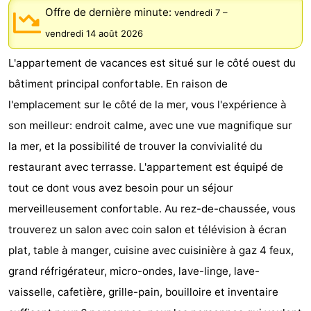
Offre de dernière minute:
vendredi 7
–
Graaf
Landgoed
Campings
vendredi 14 août 2026
van
Huize
Chambre
L'appartement de vacances est situé sur le côté ouest du
Egmont
Glory
d'hôtes
Chaumières
bâtiment principal confortable. En raison de
l'emplacement sur le côté de la mer, vous l'expérience à
-
son meilleur: endroit calme, avec une vue magnifique sur
Buiten
-
la mer, et la possibilité de trouver la convivialité du
restaurant avec terrasse. L'appartement est équipé de
Bergen
De
-
tout ce dont vous avez besoin pour un séjour
Woudhoeve
Duinpark
-
merveilleusement confortable. Au rez-de-chaussée, vous
trouverez un salon avec coin salon et télévision à écran
Egmond
Duynvallei
-
plat, table à manger, cuisine avec cuisinière à gaz 4 feux,
Koningshof
-
grand réfrigérateur, micro-ondes, lave-linge, lave-
vaisselle, cafetière, grille-pain, bouilloire et inventaire
Kustpark
-