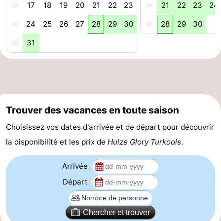
17
18
19
20
21
22
23
21
22
23
24
34
39
aan
Nature
-
24
25
26
27
28
29
30
28
29
30
35
40
Zee
Zuid-
Amsterdam
-
31
36
Kennermerland
Haarlem
-
Zandvoort
Hollande-
Méridionale
-
Trouver des vacances en toute saison
Choisissez vos dates d'arrivée et de départ pour découvrir
Leiden
Bollenstreek
la disponibilité et les prix de
Huize Glory Turkoois
.
-
Arrivée
Nature
-
Départ
Hollands
Noordwijk
-
Chercher et trouver
Duin
Katwijk
-