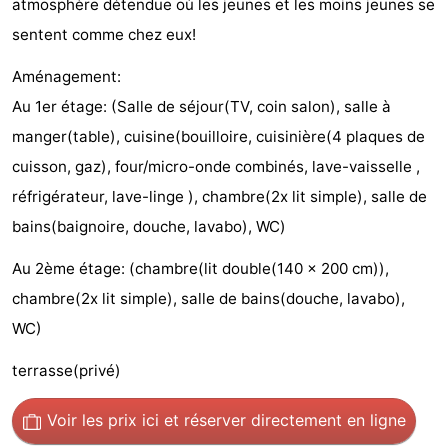
atmosphère détendue où les jeunes et les moins jeunes se
Églises
-
sentent comme chez eux!
Points
Attractions
Aménagement:
Au 1er étage: (Salle de séjour(TV, coin salon), salle à
de
-
manger(table), cuisine(bouilloire, cuisinière(4 plaques de
vue
Terrains
-
cuisson, gaz), four/micro-onde combinés, lave-vaisselle ,
réfrigérateur, lave-linge ), chambre(2x lit simple), salle de
de
Parcours
Villages
bains(baignoire, douche, lavabo), WC)
jeux
de
&
Nature
Au 2ème étage: (chambre(lit double(140 x 200 cm)),
chambre(2x lit simple), salle de bains(douche, lavabo),
mini-
villes
Sports
WC)
golf
-
terrasse(privé)
Piscines
-
Voir les prix ici
et réserver directement en ligne
Faire
-