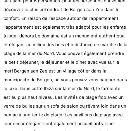
suffisant pour 6 personnes. pour les personnes qui veulent
Egmond
Molengroet
-
découvrir le plus bel endroit de Bergen aan Zee dans le
confort. En raison de l'espace autour de l'appartement,
aan
Schoorlse
-
l'appartement est également très adapté pour les enfants
Zee
Duinen
Scorleduyn
Hôtels
à jouer dehors.Le domaine est un monument authentique
et élégant au milieu des bois et à distance de marche de la
Last
plage de la mer du Nord. Vous pouvez également prendre
minutes
Plages
le petit déjeuner, le déjeuner et le dîner avec vue sur la
mer! Bergen aan Zee est un village côtier dans la
Voir
municipalité de Bergen, où vous pouvez vous baigner dans
et
Lieux
le luxe. Dans cette Ibiza sur la mer du Nord, le farniente
est au plus haut niveau. Les invités de plage flop avec un
faire
d'intérêt
-
verre de bulles sur un sofa de salon ou rêvent loin dans un
Musées
-
hamac à une tente de plage. Les pavillons de plage avec
leur décor élégant sont également accueillants. Une
Monuments
-