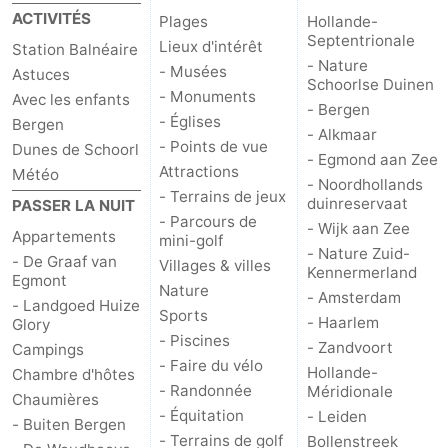
ACTIVITÉS
Plages
Hollande-
Septentrionale
Lieux d'intérêt
Station Balnéaire
- Nature
- Musées
Astuces
Schoorlse Duinen
- Monuments
Avec les enfants
- Bergen
- Églises
Bergen
- Alkmaar
- Points de vue
Dunes de Schoorl
- Egmond aan Zee
Attractions
Météo
- Noordhollands
- Terrains de jeux
duinreservaat
PASSER LA NUIT
- Parcours de
- Wijk aan Zee
Appartements
mini-golf
- Nature Zuid-
- De Graaf van
Villages & villes
Kennermerland
Egmont
Nature
- Amsterdam
- Landgoed Huize
Sports
- Haarlem
Glory
- Piscines
- Zandvoort
Campings
- Faire du vélo
Hollande-
Chambre d'hôtes
- Randonnée
Méridionale
Chaumières
- Équitation
- Leiden
- Buiten Bergen
- Terrains de golf
Bollenstreek