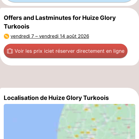
Scheveningen
-
Offers and Lastminutes for Huize Glory
La
-
Turkoois
vendredi 7
–
vendredi 14 août 2026
Haye
Rotterdam
-
Voir les prix ici
et réserver directement en ligne
Rockanje
Météo
Contact
Localisation de Huize Glory Turkoois