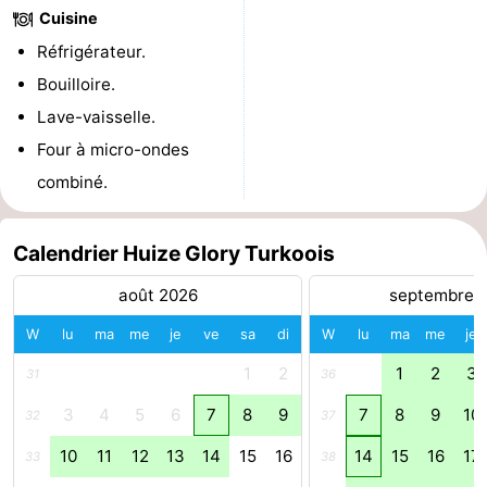
Cuisine
Stationnement
Adresses
Réfrigérateur.
Bouilloire.
Médicales
Région
Lave-vaisselle.
Hollande-
Four à micro-ondes
combiné.
Septentrionale
-
Nature
-
Calendrier Huize Glory Turkoois
Schoorlse
Bergen
-
août 2026
septembre 
Duinen
Alkmaar
-
W
lu
ma
me
je
ve
sa
di
W
lu
ma
me
je
1
2
1
2
3
31
36
Egmond
-
3
4
5
6
7
8
9
7
8
9
10
32
37
aan
Noordhollands
-
10
11
12
13
14
15
16
14
15
16
17
33
38
Zee
duinreservaat
Wijk
-