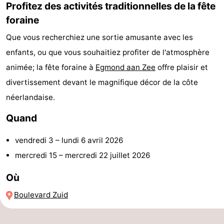
Profitez des activités traditionnelles de la fête
Églises
-
foraine
Points
Attractions
Que vous recherchiez une sortie amusante avec les
enfants, ou que vous souhaitiez profiter de l'atmosphère
de
-
animée; la fête foraine à
Egmond aan Zee
offre plaisir et
vue
Terrains
-
divertissement devant le magnifique décor de la côte
néerlandaise.
de
Parcours
Villages
Quand
jeux
de
&
Nature
vendredi 3
–
lundi 6 avril 2026
mini-
villes
Sports
mercredi 15
–
mercredi 22 juillet 2026
golf
-
Où
Piscines
-
Boulevard Zuid
Faire
-