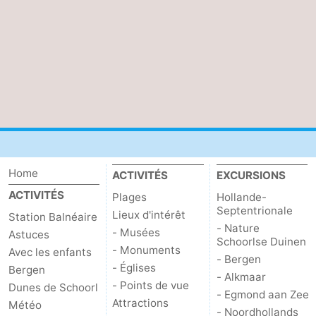
Scheveningen
-
La
-
Haye
Rotterdam
-
Rockanje
Météo
Contact
Home
ACTIVITÉS
EXCURSIONS
ACTIVITÉS
Plages
Hollande-
Septentrionale
Lieux d'intérêt
Station Balnéaire
- Nature
- Musées
Astuces
Schoorlse Duinen
- Monuments
Avec les enfants
- Bergen
- Églises
Bergen
- Alkmaar
- Points de vue
Dunes de Schoorl
- Egmond aan Zee
Attractions
Météo
- Noordhollands