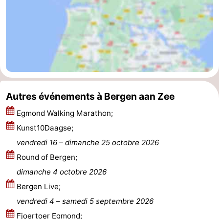
Stationnement
Adresses
Médicales
Région
Hollande-
Septentrionale
-
Autres événements à Bergen aan Zee
Nature
-
Egmond Walking Marathon;
Schoorlse
Bergen
-
Kunst10Daagse;
vendredi 16
–
dimanche 25 octobre 2026
Duinen
Alkmaar
-
Round of Bergen;
Egmond
-
dimanche 4 octobre 2026
Bergen Live;
aan
Noordhollands
-
vendredi 4
–
samedi 5 septembre 2026
Zee
duinreservaat
Wijk
-
Fjoertoer Egmond;