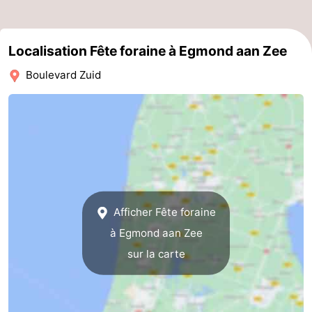
du
Randonnée
-
Localisation Fête foraine à Egmond aan Zee
vélo
Équitation
-
Boulevard Zuid
Terrains
-
de
Surfen
-
golf
Peche
Boire
Sportive
et
Événements
manger
Pratiques
Afficher Fête foraine
à Egmond aan Zee
Forum
sur la carte
Route
-