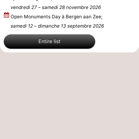
vendredi 27
–
samedi 28 novembre 2026
aan
Nature
-
Open Monuments Day à Bergen aan Zee;
Zee
Zuid-
Amsterdam
-
samedi 12
–
dimanche 13 septembre 2026
Kennermerland
Haarlem
-
Entire list
Zandvoort
Hollande-
Méridionale
-
Leiden
Bollenstreek
-
Nature
-
Hollands
Noordwijk
-
Duin
Katwijk
-