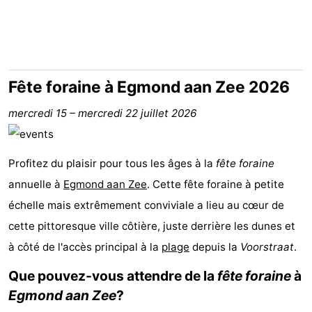
Graaf
Landgoed
Campings
van
Huize
Chambre
Egmont
Glory
d'hôtes
Chaumières
Fête foraine à Egmond aan Zee 2026
-
mercredi 15
–
mercredi 22 juillet 2026
Buiten
-
Profitez du plaisir pour tous les âges à la
fête foraine
Bergen
De
-
annuelle à
Egmond aan Zee
. Cette fête foraine à petite
échelle mais extrêmement conviviale a lieu au cœur de
Woudhoeve
Duinpark
-
cette pittoresque ville côtière, juste derrière les dunes et
Egmond
Duynvallei
-
à côté de l'accès principal à la
plage
depuis la
Voorstraat
.
Koningshof
-
Que pouvez-vous attendre de la
fête foraine
à
Egmond aan Zee
?
Kustpark
-