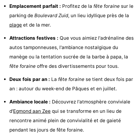
Emplacement parfait :
Profitez de la
fête foraine
sur le
Egmond
Molengroet
-
parking de
Boulevard Zuid
, un lieu idyllique près de la
aan
Schoorlse
-
plage
et de la mer.
Zee
Duinen
Scorleduyn
Hôtels
Attractions festives :
Que vous aimiez l'adrénaline des
autos tamponneuses, l'ambiance nostalgique du
Last
manège ou la tentation sucrée de la barbe à papa, la
minutes
Plages
fête foraine
offre des divertissements pour tous.
Voir
Deux fois par an :
La
fête foraine
se tient deux fois par
an : autour du week-end de Pâques et en juillet.
et
Lieux
Ambiance locale :
Découvrez l'atmosphère conviviale
faire
d'intérêt
-
d'
Egmond aan Zee
qui se transforme en un lieu de
rencontre animé plein de convivialité et de gaieté
Musées
-
pendant les jours de fête foraine.
Monuments
-