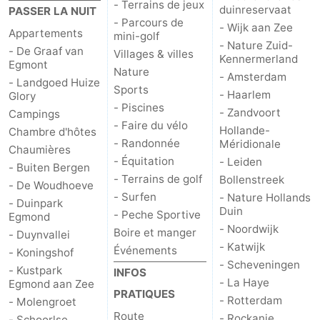
- Terrains de jeux
duinreservaat
PASSER LA NUIT
- Parcours de
- Wijk aan Zee
Appartements
mini-golf
- Nature Zuid-
- De Graaf van
Villages & villes
Kennermerland
Egmont
Nature
- Amsterdam
- Landgoed Huize
Sports
- Haarlem
Glory
- Piscines
- Zandvoort
Campings
- Faire du vélo
Hollande-
Chambre d'hôtes
- Randonnée
Méridionale
Chaumières
- Équitation
- Leiden
- Buiten Bergen
- Terrains de golf
Bollenstreek
- De Woudhoeve
- Surfen
- Nature Hollands
- Duinpark
Duin
- Peche Sportive
Egmond
- Noordwijk
Boire et manger
- Duynvallei
- Katwijk
Événements
- Koningshof
- Scheveningen
- Kustpark
INFOS
- La Haye
Egmond aan Zee
PRATIQUES
- Rotterdam
- Molengroet
Route
- Rockanje
- Schoorlse