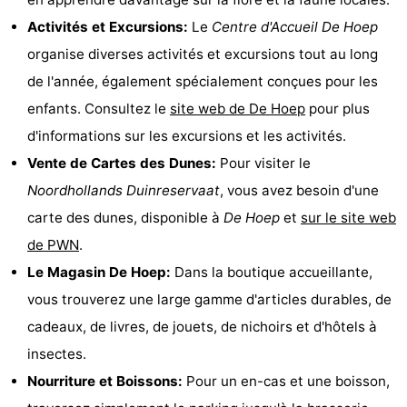
Egmond
Molengroet
-
Activités et Excursions:
Le
Centre d'Accueil De Hoep
organise diverses activités et excursions tout au long
aan
Schoorlse
-
de l'année, également spécialement conçues pour les
Zee
Duinen
Scorleduyn
Hôtels
enfants. Consultez le
site web de De Hoep
pour plus
d'informations sur les excursions et les activités.
Last
Vente de Cartes des Dunes:
Pour visiter le
minutes
Plages
Noordhollands Duinreservaat
, vous avez besoin d'une
carte des dunes, disponible à
De Hoep
et
sur le site web
Voir
de PWN
.
et
Lieux
Le Magasin De Hoep:
Dans la boutique accueillante,
vous trouverez une large gamme d'articles durables, de
faire
d'intérêt
-
cadeaux, de livres, de jouets, de nichoirs et d'hôtels à
Musées
-
insectes.
Nourriture et Boissons:
Pour un en-cas et une boisson,
Monuments
-