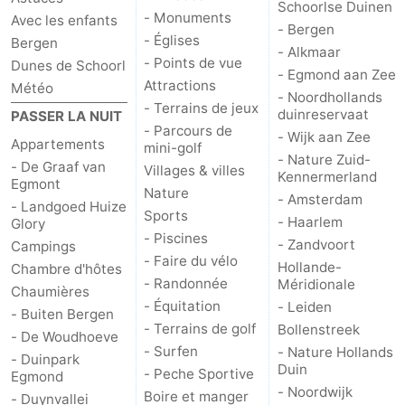
Schoorlse Duinen
- Monuments
Avec les enfants
- Bergen
Scheveningen
-
- Églises
Bergen
- Alkmaar
- Points de vue
Dunes de Schoorl
La
-
- Egmond aan Zee
Attractions
Météo
- Noordhollands
- Terrains de jeux
Haye
Rotterdam
-
duinreservaat
PASSER LA NUIT
- Parcours de
- Wijk aan Zee
Appartements
mini-golf
Rockanje
Météo
- Nature Zuid-
- De Graaf van
Villages & villes
Kennermerland
Egmont
Nature
Contact
- Amsterdam
- Landgoed Huize
Sports
- Haarlem
Glory
- Piscines
- Zandvoort
Campings
- Faire du vélo
Hollande-
Chambre d'hôtes
- Randonnée
Méridionale
Chaumières
- Équitation
- Leiden
- Buiten Bergen
- Terrains de golf
Bollenstreek
- De Woudhoeve
- Surfen
- Nature Hollands
- Duinpark
Duin
- Peche Sportive
Egmond
- Noordwijk
Boire et manger
- Duynvallei