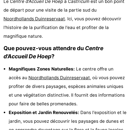
Le
Centre d'Accueil De Hoep
à
Castricum
est un bon point
Graaf
Landgoed
Campings
de départ pour une visite de la partie sud du
Noordhollands Duinreservaat
. Ici, vous pouvez découvrir
van
Huize
Chambre
l'histoire de la purification de l'eau et profiter de la
Egmont
Glory
d'hôtes
Chaumières
magnifique nature.
-
Que pouvez-vous attendre du
Centre
d'Accueil De Hoep
?
Buiten
-
Magnifiques Zones Naturelles:
Le centre offre un
Bergen
De
-
accès au
Noordhollands Duinreservaat
, où vous pouvez
Woudhoeve
Duinpark
-
profiter de divers paysages, espèces animales uniques
et une végétation distinctive. Il fournit des informations
Egmond
Duynvallei
-
pour faire de belles promenades.
Koningshof
-
Exposition et Jardin Renouvelés:
Dans l'exposition et le
jardin, vous pouvez découvrir les paysages de dunes et
Kustpark
-
en apprendre davantage sur la flore et la faune locales.