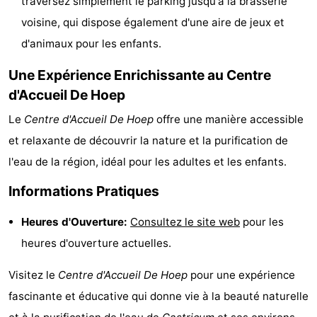
traversez simplement le parking jusqu'à la brasserie
Églises
-
voisine, qui dispose également d'une aire de jeux et
d'animaux pour les enfants.
Points
Attractions
Une Expérience Enrichissante au Centre
de
-
d'Accueil De Hoep
vue
Terrains
-
Le
Centre d'Accueil De Hoep
offre une manière accessible
et relaxante de découvrir la nature et la purification de
de
Parcours
Villages
l'eau de la région, idéal pour les adultes et les enfants.
jeux
de
&
Nature
Informations Pratiques
mini-
villes
Sports
Heures d'Ouverture:
Consultez le site web
pour les
golf
-
heures d'ouverture actuelles.
Piscines
-
Visitez le
Centre d'Accueil De Hoep
pour une expérience
fascinante et éducative qui donne vie à la beauté naturelle
Faire
-