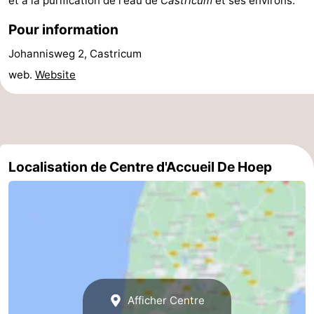
et à la purification de l'eau de
Castricum
et ses environs.
du
Randonnée
-
Pour information
vélo
Équitation
-
Johannisweg 2, Castricum
web.
Website
Terrains
-
de
Surfen
-
golf
Peche
Boire
Localisation de Centre d'Accueil De Hoep
Sportive
et
Événements
manger
Pratiques
Forum
Route
Afficher Centre
-