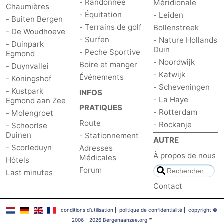
- Randonnée
Méridionale
Chaumières
- Équitation
du
Randonnée
-
- Leiden
- Buiten Bergen
- Terrains de golf
Bollenstreek
- De Woudhoeve
vélo
Équitation
-
- Surfen
- Nature Hollands
- Duinpark
Duin
- Peche Sportive
Egmond
Terrains
-
- Noordwijk
Boire et manger
- Duynvallei
- Katwijk
Événements
- Koningshof
de
Surfen
-
- Scheveningen
- Kustpark
INFOS
- La Haye
Egmond aan Zee
golf
Peche
Boire
PRATIQUES
- Rotterdam
- Molengroet
Route
- Rockanje
- Schoorlse
Sportive
et
Événements
Duinen
- Stationnement
AUTRE
- Scorleduyn
Adresses
manger
Pratiques
À propos de nous
Médicales
Hôtels
Forum
Last minutes
Forum
Contact
Route
conditions d‘utilisation
|
politique de confidentialité
|
copyright ©
-
2006 - 2026 Bergenaanzee.org
™