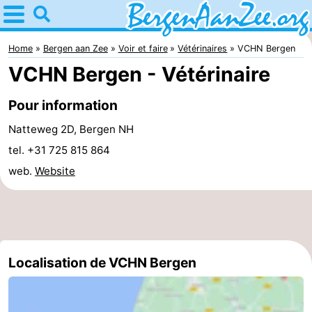
Home
Bergen
Home
Bergen aan Zee
Voir et faire
Vétérinaires
VCHN Bergen
VCHN Bergen - Vétérinaire
aan
Astuces
Pour information
Zee
Avec
Natteweg 2D, Bergen NH
les
Bergen
tel. +31 725 815 864
web.
Website
enfants
Dunes
de
Passer
Schoorl
la
Appartements
Localisation de VCHN Bergen
nuit
-
De
-