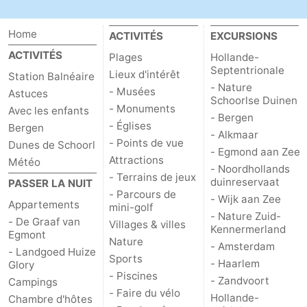
Églises
-
Home
ACTIVITÉS
EXCURSIONS
Points
Attractions
ACTIVITÉS
Plages
Hollande-
Septentrionale
Lieux d'intérêt
Station Balnéaire
de
-
- Nature
- Musées
Astuces
Schoorlse Duinen
- Monuments
Avec les enfants
vue
Terrains
-
- Bergen
- Églises
Bergen
- Alkmaar
de
Parcours
Villages
- Points de vue
Dunes de Schoorl
- Egmond aan Zee
Attractions
Météo
- Noordhollands
jeux
de
&
Nature
- Terrains de jeux
duinreservaat
PASSER LA NUIT
- Parcours de
- Wijk aan Zee
Appartements
mini-
villes
Sports
mini-golf
- Nature Zuid-
- De Graaf van
Villages & villes
Kennermerland
Egmont
golf
-
Nature
- Amsterdam
- Landgoed Huize
Sports
- Haarlem
Glory
Piscines
-
- Piscines
- Zandvoort
Campings
- Faire du vélo
Faire
-
Hollande-
Chambre d'hôtes