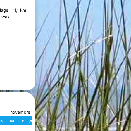
lage :
±1,1 km.
ances.
novembre 2026
décembre 2026
lu
ma
me
je
ve
sa
di
W
lu
ma
me
je
ve
s
1
1
2
3
4
49