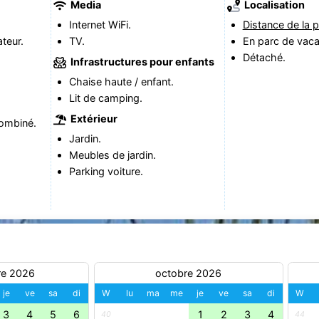
Media
Localisation
Internet WiFi.
Distance de la p
teur.
TV.
En parc de vac
Détaché.
Infrastructures pour enfants
Chaise haute / enfant.
Lit de camping.
Extérieur
ombiné.
Jardin.
Meubles de jardin.
Parking voiture.
re 2026
octobre 2026
je
ve
sa
di
W
lu
ma
me
je
ve
sa
di
W
3
4
5
6
1
2
3
4
40
44