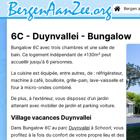
Bergen 
6C - Duynvallei - Bungalow
Bungalow
6C
avec trois chambres et une salle de
bain. Ce logement indépendant de ±130m² peut
accueillir jusqu'à 6 personnes.
La cuisine est équipée, entre autres, de : réfrigérateur,
machine à café, bouilloire, grille-pain, lave-vaisselle et
four à micro-ondes combiné.
De plus, à l'extérieur, vous disposez d'un jardin
attenant avec mobilier de jardin et parking voiture.
Village vacances Duynvallei
Dans Bungalow
6C
au parc
Duynvallei
à
Schoorl
, vous
profitez à la fois du confort de votre propre lieu et des