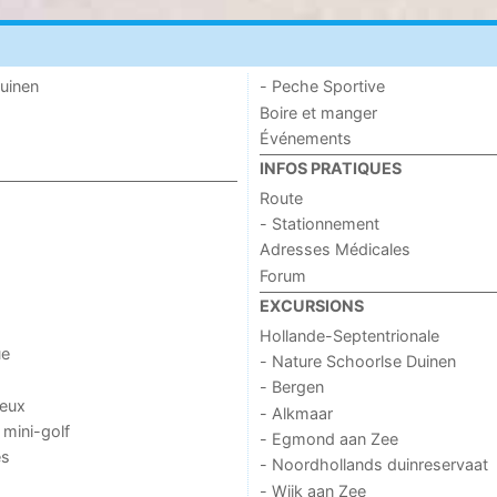
uinen
- Peche Sportive
Boire et manger
Événements
INFOS PRATIQUES
Route
- Stationnement
Adresses Médicales
Forum
EXCURSIONS
Hollande-Septentrionale
ue
- Nature Schoorlse Duinen
- Bergen
jeux
- Alkmaar
 mini-golf
- Egmond aan Zee
es
- Noordhollands duinreservaat
- Wijk aan Zee