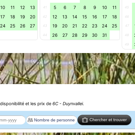
10
11
12
13
5
6
7
8
9
10
11
41
45
17
18
19
20
12
13
14
15
16
17
18
42
46
24
25
26
27
19
20
21
22
23
24
25
43
47
26
27
28
29
30
31
44
48
49
isponibilité et les prix de
6C - Duynvallei
.
Chercher et trouver