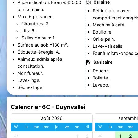
Cuisine
Price indication: From €850,00
par semaine.
Réfrigérateur avec
Max. 6 personen.
compartiment congéla
Chambres: 3.
Machine à café.
Lits: 6.
Bouilloire.
Salles de bain: 1.
Grille-pain.
Surface au sol: ±130 m².
Lave-vaisselle.
Étiquette-énergie: A.
Four à micro-ondes c
Animaux admis après
Sanitaire
consultation.
Douche.
Non fumeur.
Toilette.
Lave-linge.
Lavabo.
Sèche-linge.
Calendrier 6C - Duynvallei
août 2026
septemb
W
lu
ma
me
je
ve
sa
di
W
lu
ma
me
1
2
1
2
31
36