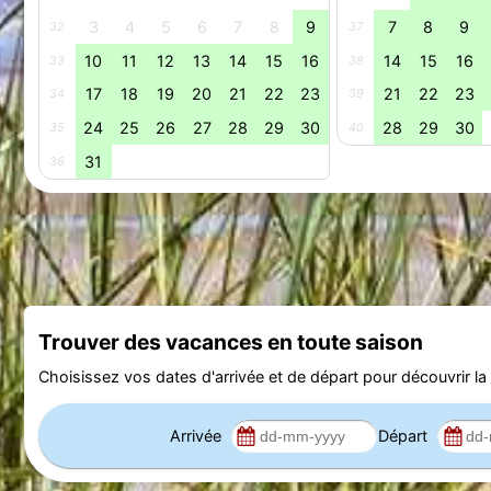
3
4
5
6
7
8
9
7
8
9
32
37
10
11
12
13
14
15
16
14
15
16
33
38
17
18
19
20
21
22
23
21
22
23
34
39
24
25
26
27
28
29
30
28
29
30
35
40
31
36
Trouver des vacances en toute saison
Choisissez vos dates d'arrivée et de départ pour découvrir la d
Arrivée
Départ