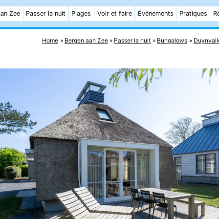
aan Zee
Passer la nuit
Plages
Voir et faire
Événements
Pratiques
R
Home
Bergen aan Zee
Passer la nuit
Bungalows
Duynvall