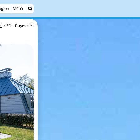
égion
Météo
ei
6C - Duynvallei