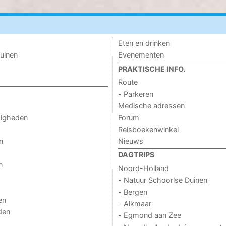
Eten en drinken
uinen
Evenementen
PRAKTISCHE INFO.
Route
- Parkeren
Medische adressen
digheden
Forum
Reisboekenwinkel
n
Nieuws
DAGTRIPS
n
Noord-Holland
- Natuur Schoorlse Duinen
- Bergen
en
- Alkmaar
den
- Egmond aan Zee