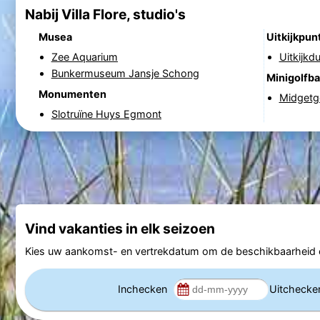
Nabij Villa Flore, studio's
Musea
Uitkijkpun
Zee Aquarium
Uitkijkd
Bunkermuseum Jansje Schong
Minigolfb
Monumenten
Midgetgo
Slotruïne Huys Egmont
Vind vakanties in elk seizoen
Kies uw aankomst- en vertrekdatum om de beschikbaarheid e
Inchecken
Uitcheck