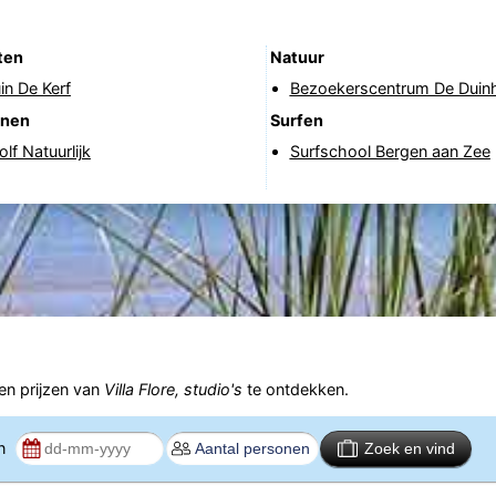
ten
Natuur
uin De Kerf
Bezoekerscentrum De Duin
anen
Surfen
lf Natuurlijk
Surfschool Bergen aan Zee
n prijzen van
Villa Flore, studio's
te ontdekken.
en
Zoek en vind