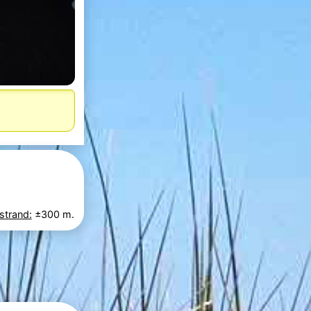
strand:
±300 m.