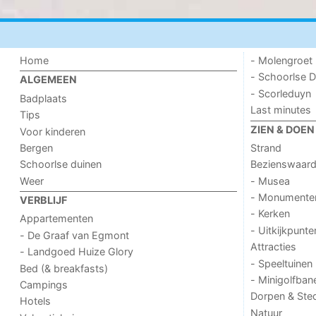
Home
- Molengroet
- Schoorlse D
ALGEMEEN
- Scorleduyn
Badplaats
Last minutes
Tips
ZIEN & DOEN
Voor kinderen
Bergen
Strand
Schoorlse duinen
Bezienswaar
Weer
- Musea
- Monumente
VERBLIJF
- Kerken
Appartementen
- Uitkijkpunte
- De Graaf van Egmont
Attracties
- Landgoed Huize Glory
- Speeltuinen
Bed (& breakfasts)
- Minigolfban
Campings
Dorpen & Ste
Hotels
Natuur