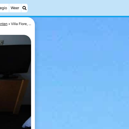
egio
Weer
nten
Villa Flore, ...