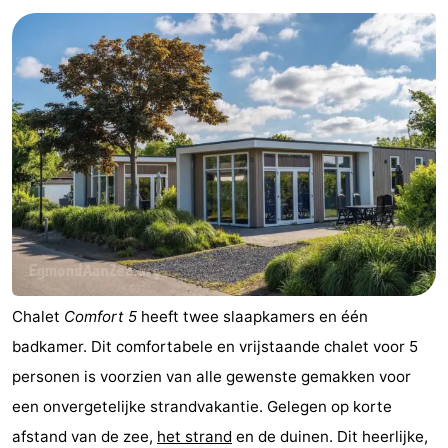
Duin
Katwijk
-
Scheveningen
-
Den
-
Haag
Rotterdam
-
Rockanje
Weer
Contact
Chalet
Comfort 5
heeft twee slaapkamers en één
badkamer. Dit comfortabele en vrijstaande chalet voor 5
personen is voorzien van alle gewenste gemakken voor
een onvergetelijke strandvakantie. Gelegen op korte
afstand van de zee,
het strand
en de duinen. Dit heerlijke,