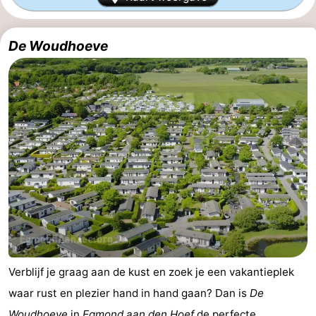
Graaf
Landgoed
Bed
De Woudhoeve
van
Huize
(&
Campings
Egmont
Glory
breakfasts)
Hotels
Vakantiehuizen
-
Buiten
-
Bergen
De
-
Woudhoeve
Duinpark
-
Egmond
Duynvallei
-
Verblijf je graag aan de kust en zoek je een vakantieplek
waar rust en plezier hand in hand gaan? Dan is
De
Koningshof
-
Woudhoeve
in
Egmond aan den Hoef
de perfecte