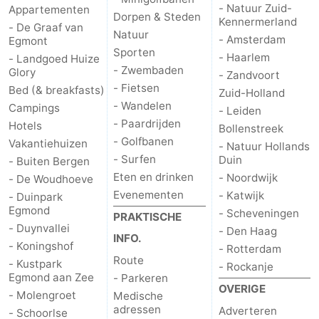
- Natuur Zuid-
Appartementen
Dorpen & Steden
Kennermerland
- De Graaf van
Natuur
- Amsterdam
Egmont
Sporten
- Haarlem
- Landgoed Huize
- Zwembaden
Glory
- Zandvoort
- Fietsen
Bed (& breakfasts)
Zuid-Holland
- Wandelen
Campings
- Leiden
- Paardrijden
Hotels
Bollenstreek
- Golfbanen
Vakantiehuizen
- Natuur Hollands
- Surfen
Duin
- Buiten Bergen
Eten en drinken
- Noordwijk
- De Woudhoeve
Evenementen
- Katwijk
- Duinpark
Egmond
- Scheveningen
PRAKTISCHE
- Duynvallei
- Den Haag
INFO.
- Koningshof
- Rotterdam
Route
- Kustpark
- Rockanje
Egmond aan Zee
- Parkeren
OVERIGE
- Molengroet
Medische
adressen
Adverteren
- Schoorlse