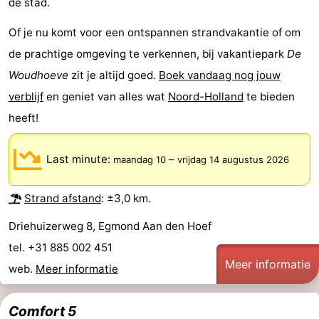
de stad.
Zee
duinreservaat
Wijk
-
Of je nu komt voor een ontspannen strandvakantie of om
de prachtige omgeving te verkennen, bij vakantiepark
De
aan
Natuur
-
Woudhoeve
zit je altijd goed.
Boek vandaag nog jouw
Zee
Zuid-
Amsterdam
-
verblijf
en geniet van alles wat
Noord-Holland
te bieden
heeft!
Kennermerland
Haarlem
-
Zandvoort
Zuid-
Last minute:
–
maandag 10
vrijdag 14 augustus 2026
Holland
-
Strand afstand
: ±3,0 km.
Leiden
Bollenstreek
Driehuizerweg 8, Egmond Aan den Hoef
tel. +31 885 002 451
-
Meer informatie
web.
Meer informatie
Natuur
-
Comfort 5
Hollands
Noordwijk
-