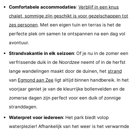
Comfortabele accommodaties
:
Verblijf in een knus
Kerken
-
chalet, sommige zijn geschikt is voor gezelschappen tot
Uitkijkpunten
Attracties
zes personen
. Met een eigen tuin en terras is het de
perfecte plek om samen te ontspannen na een dag vol
-
avontuur.
Speeltuinen
-
Strandvakantie in elk seizoen
: Of je nu in de zomer een
Minigolfbanen
Dorpen
verfrissende duik in de
Noordzee
neemt of in de herfst
lange wandelingen maakt door de duinen, het
strand
&
Natuur
van
Egmond aan Zee
ligt altijd binnen handbereik. In het
Steden
Sporten
voorjaar geniet je van de kleurrijke bollenvelden en de
zomerse dagen zijn perfect voor een duik of zonnige
-
stranddagen.
Zwembaden
-
Waterpret voor iedereen
: Het park biedt volop
waterplezier! Afhankelijk van het weer is het verwarmde
Fietsen
-