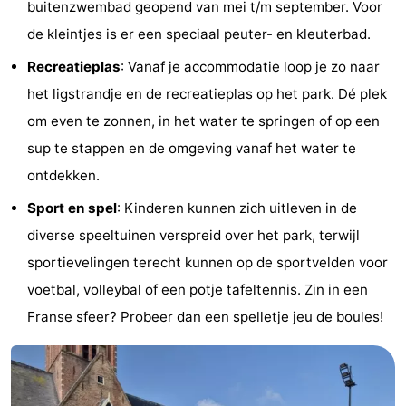
buitenzwembad geopend van mei t/m september. Voor
Wandelen
-
de kleintjes is er een speciaal peuter- en kleuterbad.
Recreatieplas
: Vanaf je accommodatie loop je zo naar
Paardrijden
-
het ligstrandje en de recreatieplas op het park. Dé plek
Golfbanen
-
om even te zonnen, in het water te springen of op een
sup te stappen en de omgeving vanaf het water te
Surfen
Eten
ontdekken.
en
Evenementen
Sport en spel
: Kinderen kunnen zich uitleven in de
drinken
Praktisch
diverse speeltuinen verspreid over het park, terwijl
sportievelingen terecht kunnen op de sportvelden voor
Forum
voetbal, volleybal of een potje tafeltennis. Zin in een
Route
Franse sfeer? Probeer dan een spelletje jeu de boules!
-
Parkeren
Reisboekenwinkel