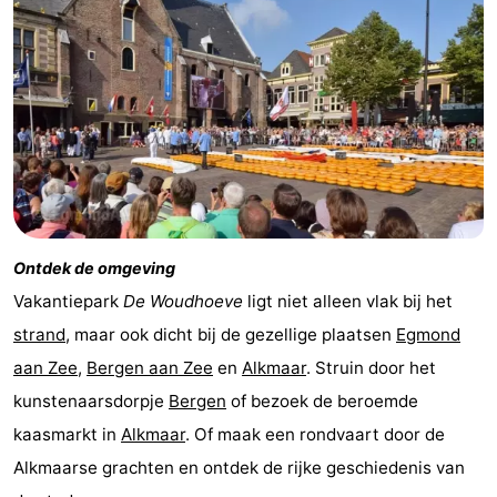
Nieuws
Medische
adressen
Regio
Noord-
Holland
-
Ontdek de omgeving
Natuur
-
Vakantiepark
De Woudhoeve
ligt niet alleen vlak bij het
strand
, maar ook dicht bij de gezellige plaatsen
Egmond
Schoorlse
Bergen
-
aan Zee
,
Bergen aan Zee
en
Alkmaar
. Struin door het
Duinen
Alkmaar
-
kunstenaarsdorpje
Bergen
of bezoek de beroemde
kaasmarkt in
Alkmaar
. Of maak een rondvaart door de
Egmond
-
Alkmaarse grachten en ontdek de rijke geschiedenis van
aan
Noordhollands
-