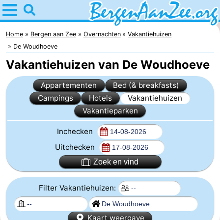
Home
Bergen
Home
Bergen aan Zee
Overnachten
Vakantiehuizen
De Woudhoeve
aan
Tips
Vakantiehuizen van De Woudhoeve
Zee
Voor
Appartementen
Bed (& breakfasts)
Campings
Hotels
Vakantiehuizen
kinderen
Bergen
Vakantieparken
Schoorlse
Inchecken
duinen
Overnachten
Uitchecken
Zoek en vind
Appartementen
-
Filter Vakantiehuizen:
De
-
Kaart weergave