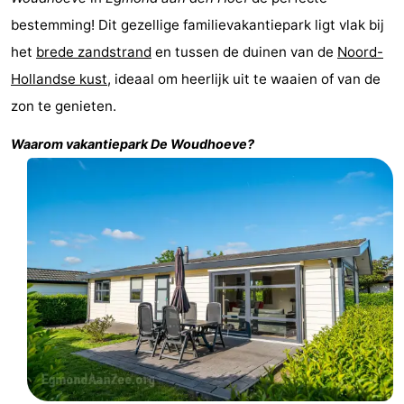
Kustpark
-
bestemming! Dit gezellige familievakantiepark ligt vlak bij
het
brede zandstrand
en tussen de duinen van de
Noord-
Egmond
Molengroet
-
Hollandse kust
, ideaal om heerlijk uit te waaien of van de
aan
Schoorlse
-
zon te genieten.
Waarom vakantiepark
De Woudhoeve
?
Zee
Duinen
Scorleduyn
Last
minutes
Strand
Zien
&
Bezienswaardigheden
doen
-
Musea
-
Monumenten
-