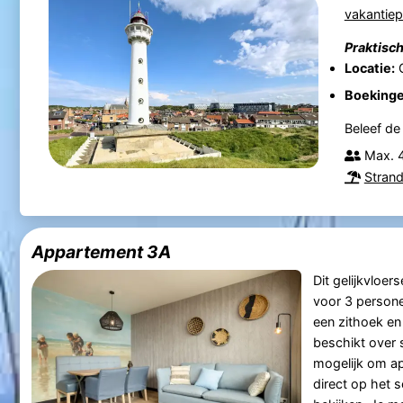
vakantie
Praktisch
Locatie:
G
Boekinge
Beleef de
Max. 
Strand
Appartement 3A
Dit gelijkvloer
voor 3 persone
een zithoek en
beschikt over 
mogelijk om ap
direct op het s