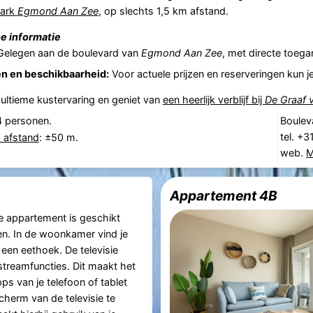
park
Egmond Aan Zee
, op slechts 1,5 km afstand.
e informatie
elegen aan de boulevard van
Egmond Aan Zee
, met directe toega
n en beschikbaarheid:
Voor actuele prijzen en reserveringen kun j
 ultieme kustervaring en geniet van
een heerlijk verblijf bij
De Graaf 
4 personen.
Boulev
tel. +
 afstand
: ±50 m.
web.
M
Appartement 4B
se appartement is geschikt
n. In de woonkamer vind je
 een eethoek. De televisie
streamfuncties. Dit maakt het
ps van je telefoon of tablet
cherm van de televisie te