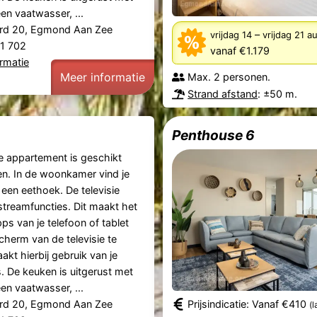
en vaatwasser, ...
rd 20, Egmond Aan Zee
–
vrijdag 14
vrijdag 21 
61 702
vanaf €1.179
rmatie
Meer informatie
Max. 2 personen.
Strand afstand
: ±50 m.
Penthouse 6
se appartement is geschikt
n. In de woonkamer vind je
 een eethoek. De televisie
streamfuncties. Dit maakt het
ps van je telefoon of tablet
cherm van de televisie te
akt hierbij gebruik van je
. De keuken is uitgerust met
en vaatwasser, ...
rd 20, Egmond Aan Zee
Prijsindicatie: Vanaf €410
(