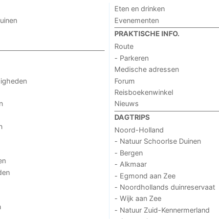
Eten en drinken
uinen
Evenementen
PRAKTISCHE INFO.
Route
- Parkeren
Medische adressen
digheden
Forum
Reisboekenwinkel
n
Nieuws
DAGTRIPS
n
Noord-Holland
- Natuur Schoorlse Duinen
- Bergen
en
- Alkmaar
den
- Egmond aan Zee
- Noordhollands duinreservaat
- Wijk aan Zee
n
- Natuur Zuid-Kennermerland