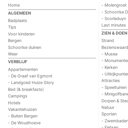
Home
- Molengroet
- Schoorlse D
ALGEMEEN
- Scorleduyn
Badplaats
Last minutes
Tips
ZIEN & DOEN
Voor kinderen
Bergen
Strand
Schoorlse duinen
Bezienswaar
Weer
- Musea
- Monumente
VERBLIJF
- Kerken
Appartementen
- Uitkijkpunte
- De Graaf van Egmont
Attracties
- Landgoed Huize Glory
- Speeltuinen
Bed (& breakfasts)
- Minigolfban
Campings
Dorpen & Ste
Hotels
Natuur
Vakantiehuizen
Sporten
- Buiten Bergen
- Zwembade
- De Woudhoeve
- Fietsen