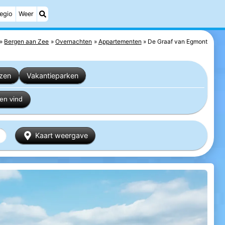
egio
Weer
Bergen aan Zee
Overnachten
Appartementen
De Graaf van Egmont
izen
Vakantieparken
en vind
Kaart weergave