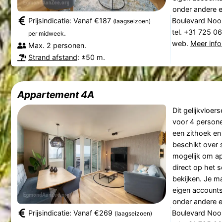
onder andere e
Prijsindicatie: Vanaf €187
Boulevard Noo
(laagseizoen)
tel. +31 725 0
.
per midweek
web.
Meer info
Max. 2 personen.
Strand afstand
: ±50 m.
Appartement 4A
Dit gelijkvloer
voor 4 persone
een zithoek en
beschikt over 
mogelijk om ap
direct op het s
bekijken. Je ma
eigen accounts
onder andere e
Prijsindicatie: Vanaf €269
Boulevard Noo
(laagseizoen)