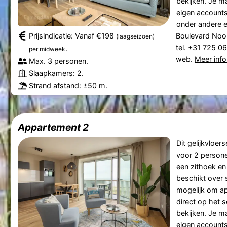
bekijken. Je ma
eigen accounts
onder andere e
Prijsindicatie: Vanaf €198
Boulevard Noo
(laagseizoen)
tel. +31 725 0
.
per midweek
web.
Meer info
Max. 3 personen.
Slaapkamers: 2.
Strand afstand
: ±50 m.
Appartement 2
Dit gelijkvloer
voor 2 persone
een zithoek en
beschikt over 
mogelijk om ap
direct op het s
bekijken. Je ma
eigen accounts