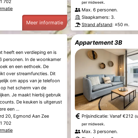
61 702
.
per midweek
rmatie
Max. 6 personen.
Slaapkamers: 3.
Meer informatie
Strand afstand
: ±50 m.
Appartement 3B
t heeft een verdieping en is
 6 personen. In de woonkamer
thoek en een eethoek. De
ikt over streamfuncties. Dit
lijk om apps van je telefoon
ct op het scherm van de
kijken. Je maakt hierbij gebruik
counts. De keuken is uitgerust
re een ...
rd 20, Egmond Aan Zee
Prijsindicatie: Vanaf €212
(
61 702
.
per midweek
rmatie
Max. 3 personen.