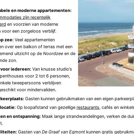
bele en moderne appartementen:
mmodaties zijn recentelijk
erd
en voorzien van moderne
en voor een zorgeloos verblijf.
op zee:
Veel appartementen
n over een balkon of terras met een
mend uitzicht op de
Noordzee
en de
nde zon.
 voor iedereen:
Van knusse studio’s
 penthouses voor 2 tot 6 personen,
 enkele tweepersoons verblijven
geschikt voor mindervaliden.
rkeerplaats:
Gasten kunnen gebruikmaken van een eigen parkeerplaa
locatie:
Op loopafstand van gezellige
restaurants
, cafés en winkel
ten en ontspanning:
Maak lange strandwandelingen, verken de dui
t.
liteiten:
Gasten van
De Graaf van Egmont
kunnen gratis gebruikma