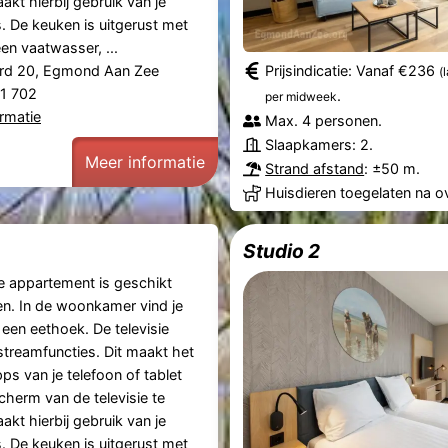
akt hierbij gebruik van je
. De keuken is uitgerust met
en vaatwasser, ...
rd 20, Egmond Aan Zee
Prijsindicatie: Vanaf €236
(
61 702
.
per midweek
rmatie
Max. 4 personen.
Slaapkamers: 2.
Meer informatie
Strand afstand
: ±50 m.
Huisdieren toegelaten na o
Studio 2
se appartement is geschikt
n. In de woonkamer vind je
 een eethoek. De televisie
streamfuncties. Dit maakt het
ps van je telefoon of tablet
cherm van de televisie te
akt hierbij gebruik van je
. De keuken is uitgerust met