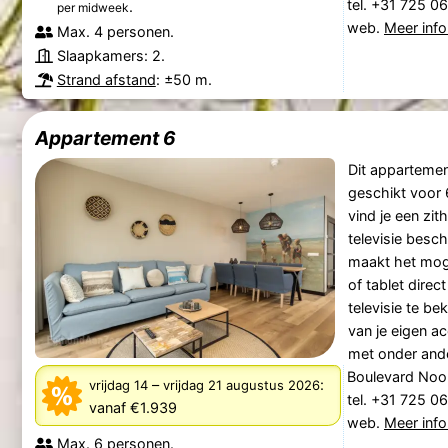
tel. +31 725 0
.
per midweek
web.
Meer info
Max. 4 personen.
Slaapkamers: 2.
Strand afstand
: ±50 m.
Appartement 6
Dit appartemen
geschikt voor
vind je een zi
televisie besch
maakt het moge
of tablet dire
televisie te be
van je eigen ac
met onder ande
Boulevard Noo
–
:
vrijdag 14
vrijdag 21 augustus 2026
tel. +31 725 0
vanaf €1.939
web.
Meer info
Max. 6 personen.