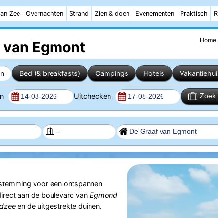
aan Zee
Overnachten
Strand
Zien & doen
Evenementen
Praktisch
R
Home
 van Egmont
en
Bed (& breakfasts)
Campings
Hotels
Vakantiehu
en
Uitchecken
Zoek 
estemming voor een ontspannen
direct aan de boulevard van
Egmond
dzee
en de uitgestrekte duinen.