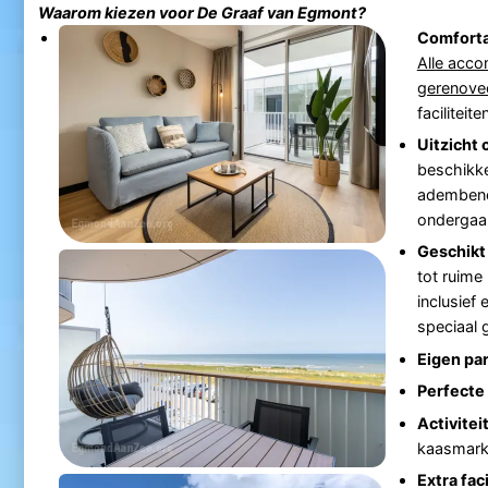
Waarom kiezen voor
De Graaf van Egmont
?
Comforta
Alle acco
gerenove
faciliteit
Uitzicht 
beschikke
adembene
ondergaa
Geschikt
tot ruime
inclusief
speciaal 
Eigen pa
Perfecte 
Activitei
kaasmark
Extra faci