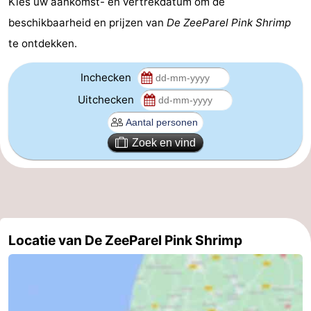
Kies uw aankomst- en vertrekdatum om de
beschikbaarheid en prijzen van
De ZeeParel Pink Shrimp
Duin
Katwijk
-
te ontdekken.
Scheveningen
-
Inchecken
Den
-
Uitchecken
Haag
Rotterdam
-
Zoek en vind
Rockanje
Weer
Contact
Locatie van De ZeeParel Pink Shrimp