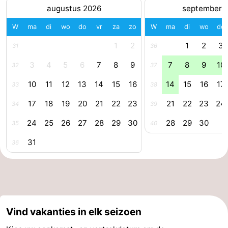
augustus 2026
september 
Zee
duinreservaat
Wijk
-
W
ma
di
wo
do
vr
za
zo
W
ma
di
wo
do
aan
Natuur
-
1
2
1
2
3
31
36
Zee
Zuid-
Amsterdam
-
3
4
5
6
7
8
9
7
8
9
10
32
37
10
11
12
13
14
15
16
14
15
16
17
33
38
Kennermerland
Haarlem
-
17
18
19
20
21
22
23
21
22
23
24
34
39
Zandvoort
Zuid-
24
25
26
27
28
29
30
28
29
30
35
40
Holland
-
31
36
Leiden
Bollenstreek
-
Natuur
-
Vind vakanties in elk seizoen
Hollands
Noordwijk
-