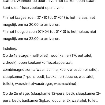
station. Wanneer de deuren van het balkon open staan,
Kerken
-
kunt u de frisse zeelucht opsnuiven!
Uitkijkpunten
Attracties
*In het laagseizoen (01-10 tot 01-04) is het helaas niet
mogelijk om na 20:00 te arriveren.
-
*In het hoogseizoen (01-04 tot 01-10) is het helaas niet
Speeltuinen
-
mogelijk om na 22:00 te arriveren.
Indeling:
Minigolfbanen
Dorpen
Op de 1e etage: (hal(toilet), woonkamer(TV, eettafel,
&
Natuur
zithoek), open keuken(koffiezetapparaat,
combimagnetron, afwasmachine, koel-/vriescombinatie),
Steden
Sporten
slaapkamer(1-pers. bed), badkamer(douche, wastafel,
-
toilet), wasruimte(wasdroger, wasmachine))
Zwembaden
-
Op de 2e etage: (slaapkamer(2-pers. bed), slaapkamer(2-
pers. bed), badkamer(ligbad, douche, 2x wastafel, toilet,
Fietsen
-