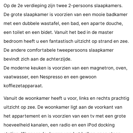
Op de 2e verdieping zijn twee 2-persoons slaapkamers.
Kustpark
-
De grote slaapkamer is voorzien van een mooie badkamer
Egmond
Molengroet
-
met een dubbele wastafel, een bad, een aparte douche,
een toilet en een bidet. Vanuit het bed in de master
aan
Schoorlse
-
bedroom heeft u een fantastisch uitzicht op strand en zee.
Zee
Duinen
Scorleduyn
Last
De andere comfortabele tweepersoons slaapkamer
bevindt zich aan de achterzijde.
minutes
Strand
De moderne keuken is voorzien van een magnetron, oven,
Zien
vaatwasser, een Nespresso en een gewoon
koffiezetapparaat.
&
Bezienswaardigheden
Vanuit de woonkamer heeft u voor, links en rechts prachtig
doen
-
uitzicht op zee. De woonkamer ligt aan de voorkant van
Musea
-
het appartement en is voorzien van een tv met een grote
hoeveelheid kanalen, een radio en een iPod docking
Monumenten
-