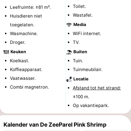
Toilet.
Leefruimte: ±81 m².
Nieuws
Wastafel.
Huisdieren niet
Medische
toegelaten.
Media
Wasmachine.
WiFi internet.
adressen
Regio
Droger.
TV.
Noord-
Keuken
Buiten
Koelkast.
Tuin.
Holland
-
Koffieapparaat.
Tuinmeubilair.
Natuur
-
Vaatwasser.
Locatie
Combi magnetron.
Afstand tot het strand:
Schoorlse
Bergen
-
±100 m.
Duinen
Alkmaar
-
Op vakantiepark.
Egmond
-
Kalender van De ZeeParel Pink Shrimp
aan
Noordhollands
-