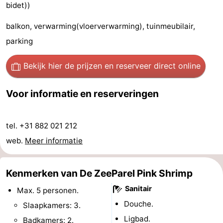
bidet))
Wandelen
-
balkon, verwarming(vloerverwarming), tuinmeubilair,
Paardrijden
-
parking
Golfbanen
-
Bekijk hier de prijzen
en reserveer direct online
Surfen
Eten
Voor informatie en reserveringen
en
Evenementen
tel. +31 882 021 212
drinken
Praktisch
web.
Meer informatie
Forum
Kenmerken van De ZeeParel Pink Shrimp
Route
Sanitair
Max. 5 personen.
-
Douche.
Slaapkamers: 3.
Parkeren
Reisboekenwinkel
Ligbad.
Badkamers: 2.