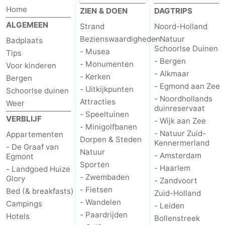
Home
ZIEN & DOEN
DAGTRIPS
ALGEMEEN
Strand
Noord-Holland
Bezienswaardigheden
- Natuur
Badplaats
Schoorlse Duinen
- Musea
Tips
- Bergen
- Monumenten
Voor kinderen
- Alkmaar
- Kerken
Bergen
- Egmond aan Zee
- Uitkijkpunten
Schoorlse duinen
- Noordhollands
Attracties
Weer
duinreservaat
- Speeltuinen
VERBLIJF
- Wijk aan Zee
- Minigolfbanen
- Natuur Zuid-
Appartementen
Dorpen & Steden
Kennermerland
- De Graaf van
Natuur
- Amsterdam
Egmont
Sporten
- Haarlem
- Landgoed Huize
- Zwembaden
Glory
- Zandvoort
- Fietsen
Bed (& breakfasts)
Zuid-Holland
- Wandelen
Campings
- Leiden
- Paardrijden
Hotels
Bollenstreek