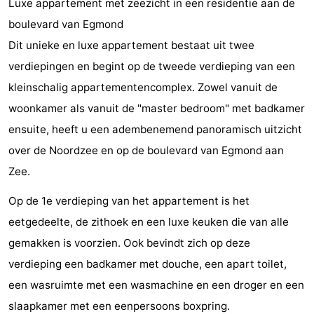
Luxe appartement met zeezicht in een residentie aan de
Graaf
Landgoed
Bed
boulevard van Egmond
Dit unieke en luxe appartement bestaat uit twee
van
Huize
(&
Campings
verdiepingen en begint op de tweede verdieping van een
Egmont
Glory
breakfasts)
Hotels
kleinschalig appartementencomplex. Zowel vanuit de
woonkamer als vanuit de "master bedroom" met badkamer
Vakantiehuizen
ensuite, heeft u een adembenemend panoramisch uitzicht
-
over de Noordzee en op de boulevard van Egmond aan
Zee.
Buiten
-
Op de 1e verdieping van het appartement is het
Bergen
De
-
eetgedeelte, de zithoek en een luxe keuken die van alle
Woudhoeve
Duinpark
-
gemakken is voorzien. Ook bevindt zich op deze
verdieping een badkamer met douche, een apart toilet,
Egmond
Duynvallei
-
een wasruimte met een wasmachine en een droger en een
Koningshof
-
slaapkamer met een eenpersoons boxpring.