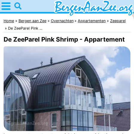
Home
Bergen
Home
Bergen aan Zee
Overnachten
Appartementen
Zeeparel
De ZeeParel Pink ...
aan
Tips
De ZeeParel Pink Shrimp - Appartement
Zee
Voor
kinderen
Bergen
Schoorlse
duinen
Overnachten
Appartementen
-
De
-