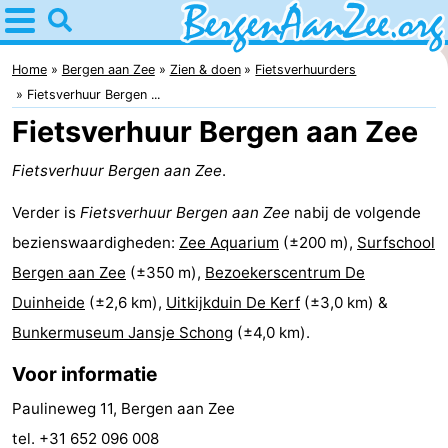
Home
Bergen
Home
Bergen aan Zee
Zien & doen
Fietsverhuurders
Fietsverhuur Bergen ...
aan
Tips
Fietsverhuur Bergen aan Zee
Zee
Voor
Fietsverhuur Bergen aan Zee
.
kinderen
Bergen
Verder is
Fietsverhuur Bergen aan Zee
nabij de volgende
bezienswaardigheden:
Zee Aquarium
(±200 m),
Surfschool
Schoorlse
Bergen aan Zee
(±350 m),
Bezoekerscentrum De
duinen
Overnachten
Duinheide
(±2,6 km),
Uitkijkduin De Kerf
(±3,0 km) &
Bunkermuseum Jansje Schong
(±4,0 km).
Appartementen
Voor informatie
-
Paulineweg 11, Bergen aan Zee
De
-
tel. +31 652 096 008