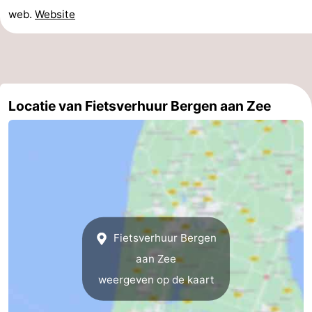
web.
Website
Graaf
Landgoed
Bed
van
Huize
(&
Campings
Egmont
Glory
breakfasts)
Hotels
Locatie van Fietsverhuur Bergen aan Zee
Vakantiehuizen
-
Buiten
-
Bergen
De
-
Woudhoeve
Duinpark
-
Fietsverhuur Bergen
aan Zee
Egmond
Duynvallei
-
weergeven op de kaart
Koningshof
-