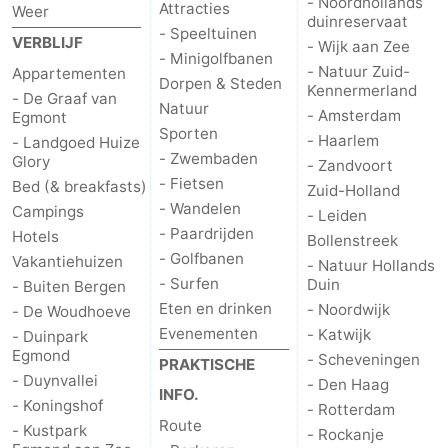
- Noordhollands
Attracties
Weer
duinreservaat
Wandelen
-
- Speeltuinen
VERBLIJF
- Wijk aan Zee
- Minigolfbanen
- Natuur Zuid-
Appartementen
Paardrijden
-
Dorpen & Steden
Kennermerland
- De Graaf van
Natuur
- Amsterdam
Egmont
Golfbanen
-
Sporten
- Haarlem
- Landgoed Huize
- Zwembaden
Glory
Surfen
Eten
- Zandvoort
- Fietsen
Bed (& breakfasts)
Zuid-Holland
- Wandelen
en
Evenementen
Campings
- Leiden
- Paardrijden
Hotels
Bollenstreek
drinken
Praktisch
- Golfbanen
Vakantiehuizen
- Natuur Hollands
- Surfen
Duin
- Buiten Bergen
Forum
Eten en drinken
- Noordwijk
- De Woudhoeve
Evenementen
- Katwijk
- Duinpark
Route
Egmond
- Scheveningen
PRAKTISCHE
- Duynvallei
- Den Haag
-
INFO.
- Koningshof
- Rotterdam
Route
- Kustpark
- Rockanje
Parkeren
Reisboekenwinkel