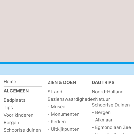
Kerken
-
Uitkijkpunten
Attracties
-
Speeltuinen
-
Minigolfbanen
Dorpen
&
Natuur
Home
ZIEN & DOEN
DAGTRIPS
Steden
Sporten
ALGEMEEN
Strand
Noord-Holland
Bezienswaardigheden
- Natuur
Badplaats
-
Schoorlse Duinen
- Musea
Tips
- Bergen
- Monumenten
Voor kinderen
Zwembaden
-
- Alkmaar
- Kerken
Bergen
- Egmond aan Zee
- Uitkijkpunten
Fietsen
-
Schoorlse duinen