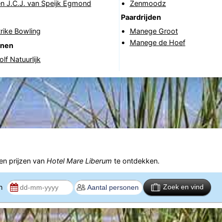
n J.C.J. van Speijk Egmond
Zenmoodz
Paardrijden
rike Bowling
Manege Groot
Manege de Hoef
anen
lf Natuurlijk
n prijzen van
Hotel Mare Liberum
te ontdekken.
en
Zoek en vind