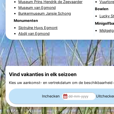
Museum Prins Hendrik de Zeevaarder
Vuurtore
Museum van Egmond
Bowlen
Bunkermuseum Jansje Schong
Lucky St
Monumenten
Minigolfb
Slotruïne Huys Egmont
Midgetgo
Abdij van Egmond
Vind vakanties in elk seizoen
Kies uw aankomst- en vertrekdatum om de beschikbaarheid e
Inchecken
Uitcheck