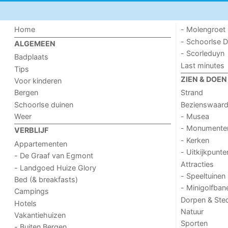
Home
- Molengroet
- Schoorlse D
ALGEMEEN
- Scorleduyn
Badplaats
Last minutes
Tips
ZIEN & DOEN
Voor kinderen
Bergen
Strand
Schoorlse duinen
Bezienswaar
Weer
- Musea
- Monumente
VERBLIJF
- Kerken
Appartementen
- Uitkijkpunte
- De Graaf van Egmont
Attracties
- Landgoed Huize Glory
- Speeltuinen
Bed (& breakfasts)
- Minigolfban
Campings
Dorpen & Ste
Hotels
Natuur
Vakantiehuizen
Sporten
- Buiten Bergen