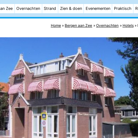
aan Zee
Overnachten
Strand
Zien & doen
Evenementen
Praktisch
R
Home
Bergen aan Zee
Overnachten
Hotels