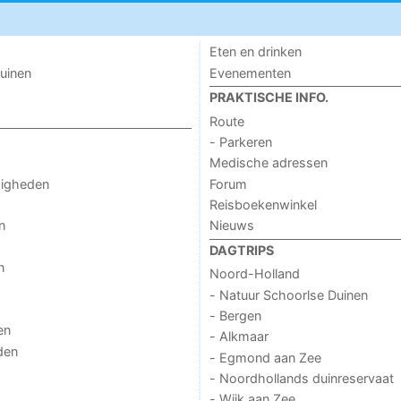
Eten en drinken
uinen
Evenementen
PRAKTISCHE INFO.
Route
- Parkeren
Medische adressen
digheden
Forum
Reisboekenwinkel
n
Nieuws
DAGTRIPS
n
Noord-Holland
- Natuur Schoorlse Duinen
- Bergen
en
- Alkmaar
den
- Egmond aan Zee
- Noordhollands duinreservaat
- Wijk aan Zee