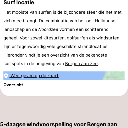
Surf locatie
Kustpark
-
Het mooiste van surfen is de bijzondere sfeer die het met
Egmond
Molengroet
-
zich mee brengt. De combinatie van het oer-Hollandse
landschap en de
Noordzee
vormen een schitterend
aan
Schoorlse
-
geheel. Voor zowel kitesurfen, golfsurfen als windsurfen
Zee
Duinen
Scorleduyn
Last
zijn er tegenwoordig vele geschikte strandlocaties.
Hieronder vindt je een overzicht van de bekendste
minutes
Strand
surfspots in de omgeving van
Bergen aan Zee
.
Zien
Weergeven op de kaart
&
Bezienswaardigheden
Overzicht
doen
-
Musea
-
Monumenten
-
5-daagse windvoorspelling voor Bergen aan