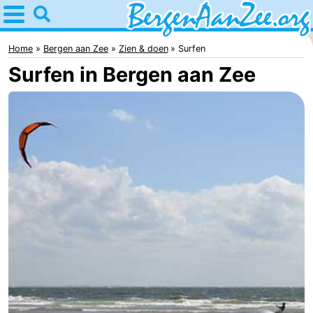
Home
Bergen
Home
Bergen aan Zee
Zien & doen
Surfen
Surfen in Bergen aan Zee
aan
Tips
Zee
Voor
kinderen
Bergen
Schoorlse
duinen
Overnachten
Appartementen
-
De
-