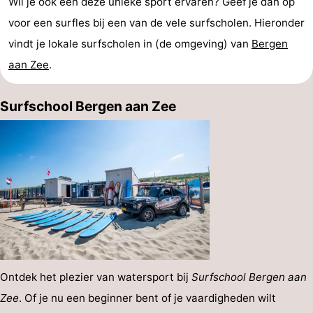
Wil je ook een deze unieke sport ervaren? Geef je dan op
voor een surfles bij een van de vele surfscholen. Hieronder
Zee
duinreservaat
Wijk
-
vindt je lokale surfscholen in (de omgeving) van
Bergen
aan
Natuur
-
aan Zee
.
Zee
Zuid-
Amsterdam
-
Surfschool Bergen aan Zee
Kennermerland
Haarlem
-
Zandvoort
Zuid-
Holland
-
Leiden
Bollenstreek
-
Natuur
-
Ontdek het plezier van watersport bij
Surfschool Bergen aan
Zee
. Of je nu een beginner bent of je vaardigheden wilt
Hollands
Noordwijk
-