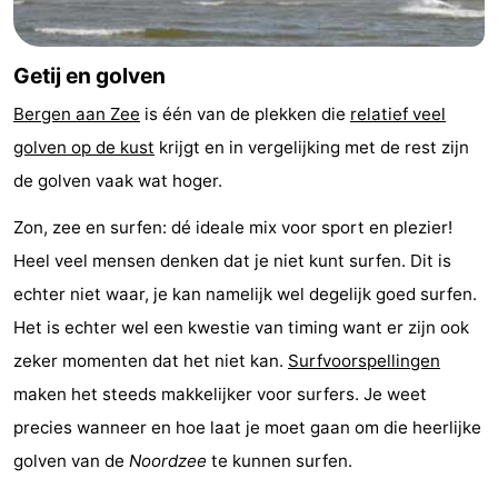
Graaf
Landgoed
Bed
Getij en golven
van
Huize
(&
Campings
Bergen aan Zee
is één van de plekken die
relatief veel
Egmont
Glory
breakfasts)
Hotels
golven op de kust
krijgt en in vergelijking met de rest zijn
Vakantiehuizen
de golven vaak wat hoger.
Zon, zee en surfen: dé ideale mix voor sport en plezier!
-
Heel veel mensen denken dat je niet kunt surfen. Dit is
Buiten
-
echter niet waar, je kan namelijk wel degelijk goed surfen.
Het is echter wel een kwestie van timing want er zijn ook
Bergen
De
-
zeker momenten dat het niet kan.
Surfvoorspellingen
Woudhoeve
Duinpark
-
maken het steeds makkelijker voor surfers. Je weet
precies wanneer en hoe laat je moet gaan om die heerlijke
Egmond
Duynvallei
-
golven van de
Noordzee
te kunnen surfen.
Koningshof
-