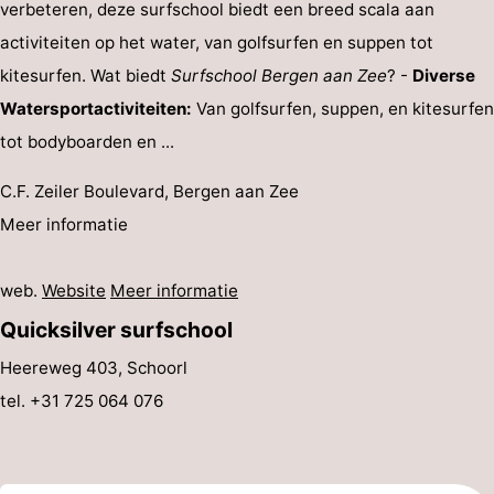
verbeteren, deze surfschool biedt een breed scala aan
Duin
Katwijk
-
activiteiten op het water, van golfsurfen en suppen tot
kitesurfen. Wat biedt
Surfschool Bergen aan Zee
? -
Diverse
Scheveningen
-
Watersportactiviteiten:
Van golfsurfen, suppen, en kitesurfen
Den
-
tot bodyboarden en ...
Haag
Rotterdam
-
C.F. Zeiler Boulevard, Bergen aan Zee
Meer informatie
Rockanje
Weer
Contact
web.
Website
Meer informatie
Quicksilver surfschool
Heereweg 403, Schoorl
tel. +31 725 064 076