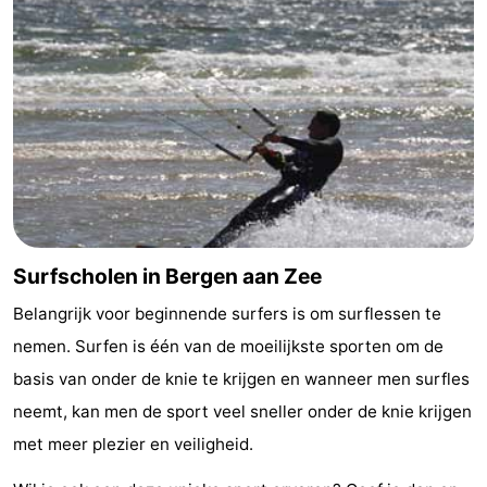
Nieuws
Medische
adressen
Regio
Noord-
Holland
-
Surfscholen in Bergen aan Zee
Natuur
-
Belangrijk voor beginnende surfers is om surflessen te
Schoorlse
Bergen
-
nemen. Surfen is één van de moeilijkste sporten om de
Duinen
Alkmaar
-
basis van onder de knie te krijgen en wanneer men surfles
neemt, kan men de sport veel sneller onder de knie krijgen
Egmond
-
met meer plezier en veiligheid.
aan
Noordhollands
-