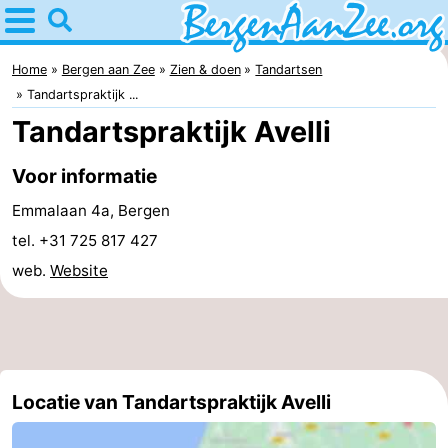
Home
Bergen
Home
Bergen aan Zee
Zien & doen
Tandartsen
Tandartspraktijk ...
aan
Tips
Tandartspraktijk Avelli
Zee
Voor
Voor informatie
kinderen
Bergen
Emmalaan 4a, Bergen
tel. +31 725 817 427
Schoorlse
web.
Website
duinen
Overnachten
Appartementen
-
Locatie van Tandartspraktijk Avelli
De
-