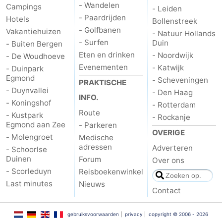
- Wandelen
Campings
- Leiden
Wandelen
-
- Paardrijden
Hotels
Bollenstreek
- Golfbanen
Vakantiehuizen
- Natuur Hollands
Paardrijden
-
- Surfen
Duin
- Buiten Bergen
Eten en drinken
- Noordwijk
- De Woudhoeve
Golfbanen
-
Evenementen
- Katwijk
- Duinpark
Egmond
- Scheveningen
Surfen
Eten
PRAKTISCHE
- Duynvallei
- Den Haag
INFO.
- Koningshof
en
Evenementen
- Rotterdam
Route
- Kustpark
- Rockanje
Egmond aan Zee
- Parkeren
drinken
Praktisch
OVERIGE
- Molengroet
Medische
adressen
Adverteren
Forum
- Schoorlse
Duinen
Forum
Over ons
- Scorleduyn
Route
Reisboekenwinkel
Last minutes
Nieuws
Contact
-
Parkeren
Reisboekenwinkel
gebruiksvoorwaarden
|
privacy
|
copyright © 2006 - 2026