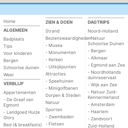
Kerken
-
Uitkijkpunten
Attracties
Home
ZIEN & DOEN
DAGTRIPS
ALGEMEEN
Strand
Noord-Holland
-
Bezienswaardigheden
- Natuur
Badplaats
Schoorlse Duinen
- Musea
Tips
Speeltuinen
-
- Bergen
- Monumenten
Voor kinderen
- Alkmaar
Minigolfbanen
Dorpen
- Kerken
Bergen
- Egmond aan Zee
- Uitkijkpunten
Schoorlse duinen
- Noordhollands
&
Natuur
Attracties
Weer
duinreservaat
- Speeltuinen
VERBLIJF
- Wijk aan Zee
Steden
Sporten
- Minigolfbanen
- Natuur Zuid-
Appartementen
Dorpen & Steden
Kennermerland
-
- De Graaf van
Natuur
- Amsterdam
Egmont
Sporten
Zwembaden
-
- Haarlem
- Landgoed Huize
- Zwembaden
Glory
- Zandvoort
Fietsen
-
- Fietsen
Bed (& breakfasts)
Zuid-Holland