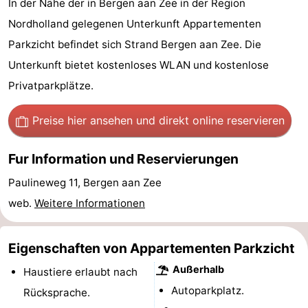
In der Nähe der in Bergen aan Zee in der Region
Graaf
Landgoed
Campingplätze
Nordholland gelegenen Unterkunft Appartementen
Parkzicht befindet sich Strand Bergen aan Zee. Die
van
Huize
Ferienhäuser
Unterkunft bietet kostenloses WLAN und kostenlose
Egmont
Glory
-
Privatparkplätze.
Buiten
-
Preise hier ansehen
und direkt online reservieren
Bergen
De
-
Fur Information und Reservierungen
Woudhoeve
Duinpark
-
Paulineweg 11, Bergen aan Zee
Egmond
Duynvallei
-
web.
Weitere Informationen
Koningshof
-
Eigenschaften von Appartementen Parkzicht
Kustpark
-
Außerhalb
Haustiere erlaubt nach
Autoparkplatz.
Rücksprache.
Egmond
Molengroet
-