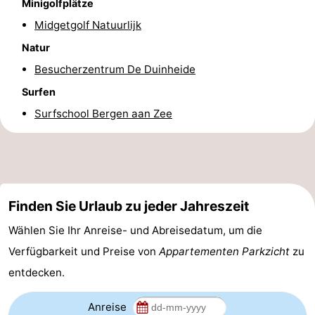
Minigolfplätze
Aussichtspunkte
Attraktionen
Midgetgolf Natuurlijk
Natur
-
Besucherzentrum De Duinheide
Spielplätze
-
Surfen
Surfschool Bergen aan Zee
Minigolfplätze
Dörfer
&
Natur
Städte
Sport
Finden Sie Urlaub zu jeder Jahreszeit
-
Wählen Sie Ihr Anreise- und Abreisedatum, um die
Schwimmbader
-
Verfügbarkeit und Preise von
Appartementen Parkzicht
zu
entdecken.
Radfahren
-
Wandern
-
Anreise