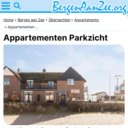
Home
Bergen
Home
Bergen aan Zee
Übernachten
Appartements
Appartementen ...
aan
Tipps
Appartementen Parkzicht
Zee
Für
kindern
Bergen
Schoorlser
Dünen
Übernachten
Appartements
-
De
-