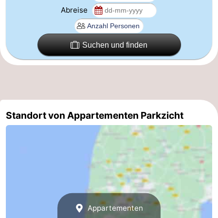
Abreise
Reiten
-
Golfplatze
-
Suchen und finden
Surfen
-
Sportangeln
Essen
und
Veranstaltungen
Standort von Appartementen Parkzicht
trinken
Praktisch
Forum
Route
-
Appartementen
Parken
Reisebuchshop