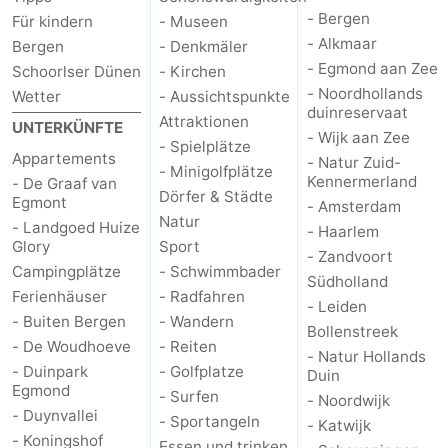
- Bergen
Für kindern
- Museen
Scheveningen
-
- Alkmaar
Bergen
- Denkmäler
- Egmond aan Zee
Schoorlser Dünen
- Kirchen
Den
-
- Noordhollands
Wetter
- Aussichtspunkte
duinreservaat
Attraktionen
Haag
Rotterdam
-
UNTERKÜNFTE
- Wijk aan Zee
- Spielplätze
Appartements
- Natur Zuid-
Rockanje
Wetter
- Minigolfplätze
Kennermerland
- De Graaf van
Dörfer & Städte
Egmont
- Amsterdam
Kontakt
Natur
- Landgoed Huize
- Haarlem
Glory
Sport
- Zandvoort
Campingplätze
- Schwimmbader
Südholland
Ferienhäuser
- Radfahren
- Leiden
- Buiten Bergen
- Wandern
Bollenstreek
- De Woudhoeve
- Reiten
- Natur Hollands
- Duinpark
- Golfplatze
Duin
Egmond
- Surfen
- Noordwijk
- Duynvallei
- Sportangeln
- Katwijk
- Koningshof
Essen und trinken