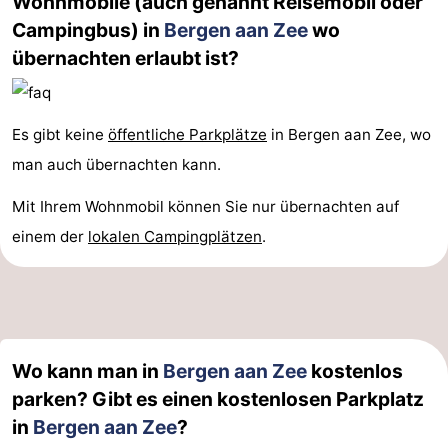
Wohnmobile (auch genannt Reisemobil oder
Campingbus) in
Bergen aan Zee
wo
Medizin
übernachten erlaubt ist?
Adressen
Region
Nordholland
Es gibt keine
öffentliche Parkplätze
in Bergen aan Zee, wo
man auch übernachten kann.
-
Mit Ihrem Wohnmobil können Sie nur übernachten auf
Natur
-
einem der
lokalen Campingplätzen
.
Schoorlse
Bergen
-
Duinen
Alkmaar
-
Egmond
-
Wo kann man in
Bergen aan Zee
kostenlos
aan
Noordhollands
-
parken? Gibt es einen kostenlosen Parkplatz
in
Bergen aan Zee
?
Zee
duinreservaat
Wijk
-