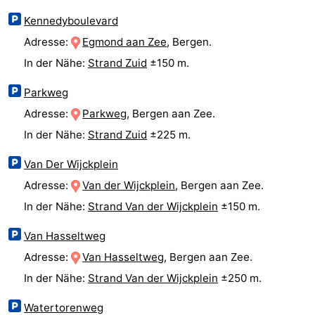
Aussichtspunkte
Attraktionen
Kennedyboulevard
Adresse:
Egmond aan Zee
, Bergen.
-
In der Nähe:
Strand Zuid
±150 m.
Spielplätze
-
Parkweg
Adresse:
Parkweg
, Bergen aan Zee.
Minigolfplätze
Dörfer
In der Nähe:
Strand Zuid
±225 m.
&
Natur
Van Der Wijckplein
Städte
Sport
Adresse:
Van der Wijckplein
, Bergen aan Zee.
In der Nähe:
Strand Van der Wijckplein
±150 m.
-
Van Hasseltweg
Schwimmbader
-
Adresse:
Van Hasseltweg
, Bergen aan Zee.
Radfahren
-
In der Nähe:
Strand Van der Wijckplein
±250 m.
Wandern
-
Watertorenweg