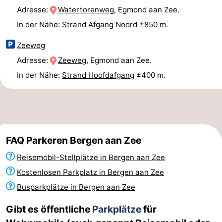
Adresse:
Watertorenweg
, Egmond aan Zee.
Reiten
-
In der Nähe:
Strand Afgang Noord
±850 m.
Golfplatze
-
Zeeweg
Surfen
-
Adresse:
Zeeweg
, Egmond aan Zee.
In der Nähe:
Strand Hoofdafgang
±400 m.
Sportangeln
Essen
und
Veranstaltungen
trinken
Praktisch
FAQ Parkeren Bergen aan Zee
Forum
Reisemobil-Stellplätze in Bergen aan Zee
Route
Kostenlosen Parkplatz in Bergen aan Zee
Busparkplätze in Bergen aan Zee
-
Gibt es öffentliche
Parkplätze
für
Parken
Reisebuchshop