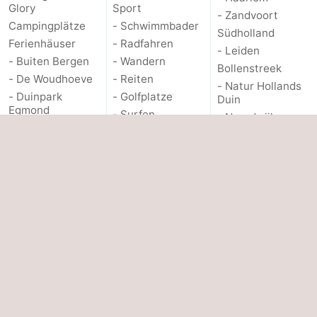
Glory
Sport
- Zandvoort
Campingplätze
- Schwimmbader
Südholland
Ferienhäuser
- Radfahren
- Leiden
- Buiten Bergen
- Wandern
Bollenstreek
- De Woudhoeve
- Reiten
- Natur Hollands
- Duinpark
- Golfplatze
Duin
Egmond
- Surfen
- Noordwijk
- Duynvallei
- Sportangeln
- Katwijk
- Koningshof
Essen und trinken
- Scheveningen
- Kustpark
Veranstaltungen
- Den Haag
Egmond aan Zee
- Rotterdam
PRAKTISCHE
- Molengroet
- Rockanje
INFO.
- Schoorlse
Duinen
ANDERE
Route
- Scorleduyn
Über uns
- Parken
Hotels
Medizin Adressen
Zimmer (mit
Forum
Frühstück)
Kontakt
Reisebuchshop