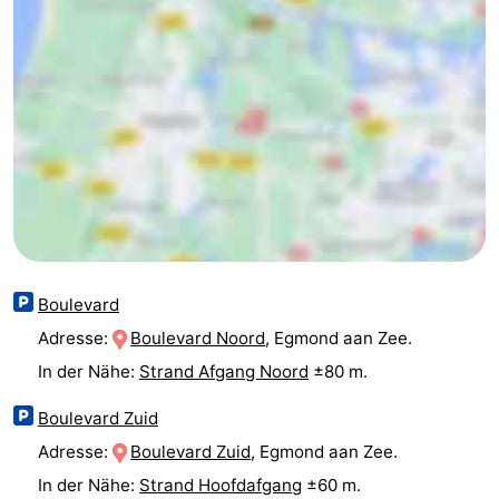
aan
Schoorlse
-
Zee
Duinen
Scorleduyn
Hotels
Zimmer
(mit
Lastminutes
Frühstück)
Strand
Sehen
Boulevard
&
-
Adresse:
Boulevard Noord
, Egmond aan Zee.
In der Nähe:
Strand Afgang Noord
±80 m.
tun
Museen
-
Boulevard Zuid
Denkmäler
-
Adresse:
Boulevard Zuid
, Egmond aan Zee.
Kirchen
-
In der Nähe:
Strand Hoofdafgang
±60 m.