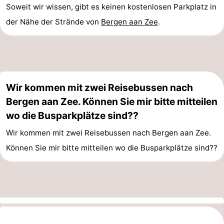
Soweit wir wissen, gibt es keinen kostenlosen Parkplatz in
aan
Natur
-
der Nähe der Strände von
Bergen aan Zee
.
Zee
Zuid-
Amsterdam
-
Kennermerland
Haarlem
-
Zandvoort
Südholland
Wir kommen mit zwei Reisebussen nach
Bergen aan Zee. Können Sie mir bitte mitteilen
-
wo die Busparkplätze sind??
Leiden
Bollenstreek
Wir kommen mit zwei Reisebussen nach Bergen aan Zee.
Können Sie mir bitte mitteilen wo die Busparkplätze sind??
-
Natur
-
Hollands
Noordwijk
-
Duin
Katwijk
-