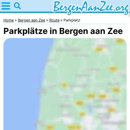
Home
Bergen
Home
Bergen aan Zee
Route
Parkplatz
Parkplätze in Bergen aan Zee
aan
Tipps
Zee
Für
kindern
Bergen
Schoorlser
Dünen
Übernachten
Appartements
-
De
-