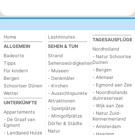
Home
Lastminutes
TAGESAUSFLÜGE
ALLGEMEIN
SEHEN & TUN
Nordholland
Badeorte
Strand
- Natur Schoorlse
Duinen
Tipps
Sehenswürdigkeiten
- Bergen
Für kindern
- Museen
- Alkmaar
Bergen
- Denkmäler
- Egmond aan Zee
Schoorlser Dünen
- Kirchen
- Noordhollands
Wetter
- Aussichtspunkte
duinreservaat
Attraktionen
UNTERKÜNFTE
- Wijk aan Zee
- Spielplätze
Appartements
- Natur Zuid-
- Minigolfplätze
Kennermerland
- De Graaf van
Dörfer & Städte
Egmont
- Amsterdam
Natur
- Landgoed Huize
- Haarlem