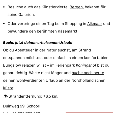
Besuche auch das Künstlerviertel
Bergen
, bekannt für
aan
Natur
-
seine Galerien.
Zee
Zuid-
Amsterdam
-
Oder verbringe einen Tag beim Shopping in
Alkmaar
und
bewundere den berühmten Käsemarkt.
Kennermerland
Haarlem
-
Zandvoort
Südholland
Buche jetzt deinen erholsamen Urlaub!
Ob du Abenteuer
in der Natur
suchst,
am Strand
-
entspannen möchtest oder einfach in einem komfortablen
Bungalow relaxen willst – im Ferienpark
Koningshof
bist du
Leiden
Bollenstreek
genau richtig. Warte nicht länger und
buche noch heute
-
deinen wohlverdienten Urlaub
an der
Nordholländischen
Küste
!
Natur
-
Strandentfernung
: ±6,5 km.
Hollands
Noordwijk
-
Duinweg 99, Schoorl
Duin
Katwijk
-