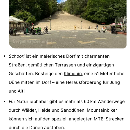
Medizin
Adressen
Region
Nordholland
-
Schoorl
ist ein malerisches Dorf mit charmanten
Natur
-
Straßen, gemütlichen Terrassen und einzigartigen
Geschäften. Besteige den
Klimduin
, eine 51 Meter hohe
Schoorlse
Bergen
-
Düne mitten im Dorf – eine Herausforderung für Jung
Duinen
Alkmaar
-
und Alt!
Egmond
-
Für Naturliebhaber gibt es mehr als 60 km Wanderwege
durch Wälder, Heide und Sanddünen. Mountainbiker
aan
Noordhollands
-
können sich auf den speziell angelegten MTB-Strecken
Zee
duinreservaat
Wijk
-
durch die Dünen austoben.