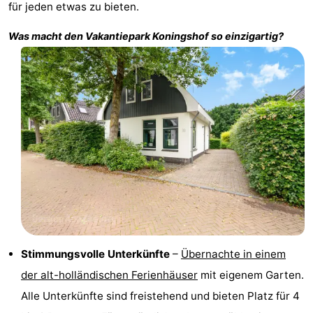
für jeden etwas zu bieten.
aan
Schoorlse
-
Was macht den
Vakantiepark Koningshof
so einzigartig?
Zee
Duinen
Scorleduyn
Hotels
Zimmer
(mit
Lastminutes
Frühstück)
Strand
Sehen
&
-
tun
Museen
-
Stimmungsvolle Unterkünfte
–
Übernachte in einem
Denkmäler
-
der alt-holländischen Ferienhäuser
mit eigenem Garten.
Alle Unterkünfte sind freistehend und bieten Platz für 4
Kirchen
-