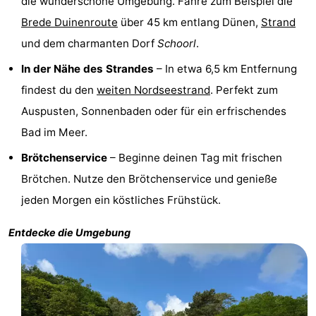
die wunderschöne Umgebung. Fahre zum Beispiel die
Reiten
-
Brede Duinenroute
über 45 km entlang Dünen,
Strand
und dem charmanten Dorf
Schoorl
.
Golfplatze
-
In der Nähe des Strandes
– In etwa 6,5 km Entfernung
Surfen
-
findest du den
weiten Nordseestrand
. Perfekt zum
Auspusten, Sonnenbaden oder für ein erfrischendes
Sportangeln
Essen
Bad im Meer.
und
Veranstaltungen
Brötchenservice
– Beginne deinen Tag mit frischen
Brötchen. Nutze den Brötchenservice und genieße
trinken
Praktisch
jeden Morgen ein köstliches Frühstück.
Forum
Entdecke die Umgebung
Route
-
Parken
Reisebuchshop