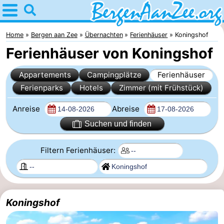
Home
Bergen
Home
Bergen aan Zee
Übernachten
Ferienhäuser
Koningshof
Ferienhäuser von Koningshof
aan
Tipps
Appartements
Campingplätze
Ferienhäuser
Zee
Für
Ferienparks
Hotels
Zimmer (mit Frühstück)
kindern
Bergen
Anreise
Abreise
Schoorlser
Suchen und finden
Dünen
Übernachten
Filtern Ferienhäuser:
Appartements
-
Koningshof
De
-