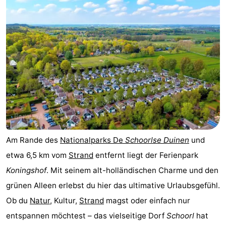
Graaf
Landgoed
Campingplätze
van
Huize
Ferienhäuser
Egmont
Glory
-
Buiten
-
Bergen
De
-
Woudhoeve
Duinpark
-
Am Rande des
Nationalparks De
Schoorlse Duinen
und
Egmond
Duynvallei
-
etwa 6,5 km vom
Strand
entfernt liegt der Ferienpark
Koningshof
. Mit seinem alt-holländischen Charme und den
Koningshof
-
grünen Alleen erlebst du hier das ultimative Urlaubsgefühl.
Kustpark
-
Ob du
Natur
, Kultur,
Strand
magst oder einfach nur
entspannen möchtest – das vielseitige Dorf
Schoorl
hat
Egmond
Molengroet
-