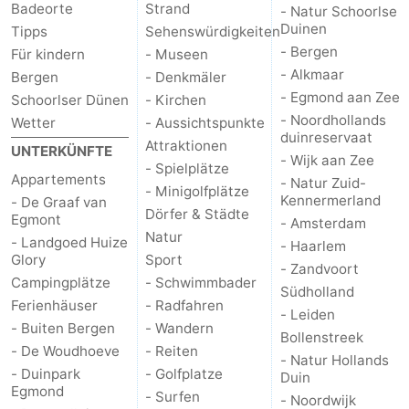
Badeorte
Strand
- Natur Schoorlse
Duinen
Tipps
Sehenswürdigkeiten
- Bergen
Für kindern
- Museen
- Alkmaar
Bergen
- Denkmäler
- Egmond aan Zee
Schoorlser Dünen
- Kirchen
- Noordhollands
Wetter
- Aussichtspunkte
duinreservaat
Attraktionen
UNTERKÜNFTE
- Wijk aan Zee
- Spielplätze
Appartements
- Natur Zuid-
- Minigolfplätze
Kennermerland
- De Graaf van
Dörfer & Städte
Egmont
- Amsterdam
Natur
- Landgoed Huize
- Haarlem
Glory
Sport
- Zandvoort
Campingplätze
- Schwimmbader
Südholland
Ferienhäuser
- Radfahren
- Leiden
- Buiten Bergen
- Wandern
Bollenstreek
- De Woudhoeve
- Reiten
- Natur Hollands
- Duinpark
- Golfplatze
Duin
Egmond
- Surfen
- Noordwijk