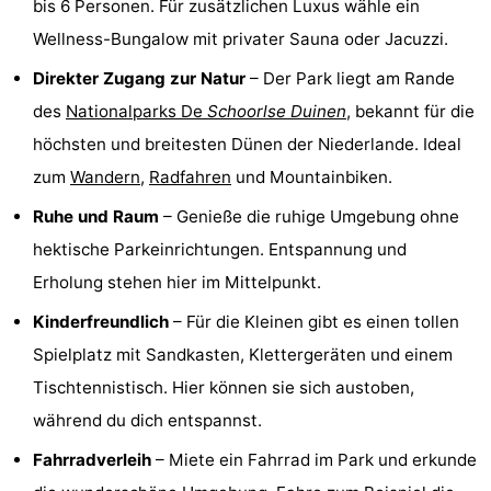
bis 6 Personen. Für zusätzlichen Luxus wähle ein
Aussichtspunkte
Attraktionen
Wellness-Bungalow mit privater Sauna oder Jacuzzi.
Direkter Zugang zur Natur
– Der Park liegt am Rande
-
des
Nationalparks De
Schoorlse Duinen
, bekannt für die
Spielplätze
-
höchsten und breitesten Dünen der Niederlande. Ideal
zum
Wandern
,
Radfahren
und Mountainbiken.
Minigolfplätze
Dörfer
Ruhe und Raum
– Genieße die ruhige Umgebung ohne
&
Natur
hektische Parkeinrichtungen. Entspannung und
Städte
Sport
Erholung stehen hier im Mittelpunkt.
Kinderfreundlich
– Für die Kleinen gibt es einen tollen
-
Spielplatz mit Sandkasten, Klettergeräten und einem
Schwimmbader
-
Tischtennistisch. Hier können sie sich austoben,
während du dich entspannst.
Radfahren
-
Fahrradverleih
– Miete ein Fahrrad im Park und erkunde
Wandern
-