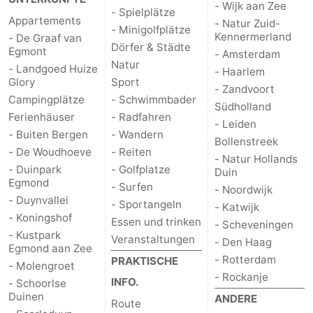
- Wijk aan Zee
- Spielplätze
Appartements
Medizin
- Natur Zuid-
- Minigolfplätze
Kennermerland
- De Graaf van
Dörfer & Städte
Egmont
Adressen
Region
- Amsterdam
Natur
- Landgoed Huize
- Haarlem
Glory
Sport
Nordholland
- Zandvoort
Campingplätze
- Schwimmbader
Südholland
-
Ferienhäuser
- Radfahren
- Leiden
- Buiten Bergen
- Wandern
Bollenstreek
Natur
-
- De Woudhoeve
- Reiten
- Natur Hollands
- Duinpark
- Golfplatze
Duin
Schoorlse
Bergen
-
Egmond
- Surfen
- Noordwijk
- Duynvallei
- Sportangeln
- Katwijk
Duinen
Alkmaar
-
- Koningshof
Essen und trinken
- Scheveningen
- Kustpark
Veranstaltungen
- Den Haag
Egmond
-
Egmond aan Zee
- Rotterdam
PRAKTISCHE
- Molengroet
aan
Noordhollands
-
- Rockanje
INFO.
- Schoorlse
Duinen
ANDERE
Route
Zee
duinreservaat
Wijk
-