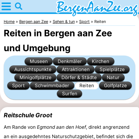
Home
Bergen
Home
Bergen aan Zee
Sehen & tun
Sport
Reiten
Reiten in Bergen aan Zee
aan
Tipps
und Umgebung
Zee
Für
Museen
Denkmäler
Kirchen
kindern
Bergen
Aussichtspunkte
Attraktionen
Spielplätze
Schoorlser
Minigolfplätze
Dörfer & Städte
Natur
Sport
Schwimmbader
Reiten
Golfplatze
Dünen
Übernachten
Surfen
Appartements
Reitschule Groot
-
Am Rande von
Egmond aan den Hoef
, direkt angrenzend
De
-
an ein ausgedehntes Naturschutzgebiet, befindet sich die