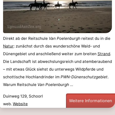
aan
Schoorlse
-
Zee
Duinen
Scorleduyn
Hotels
Zimmer
Direkt ab der Reitschule
Van Poelenburgh
reitest du in die
(mit
Lastminutes
Natur
: zunächst durch das wunderschöne Wald- und
Frühstück)
Strand
Dünengebiet und anschließend weiter zum breiten
Strand
.
Die Landschaft ist abwechslungsreich und atemberaubend
Sehen
– mit etwas Glück siehst du unterwegs Wildpferde und
&
-
schottische Hochlandrinder im
PWN-Dünenschutzgebiet
.
Warum Reitschule
Van Poelenburgh ...
tun
Museen
-
Duinweg 129, Schoorl
Denkmäler
-
Weitere Informationen
web.
Website
Kirchen
-