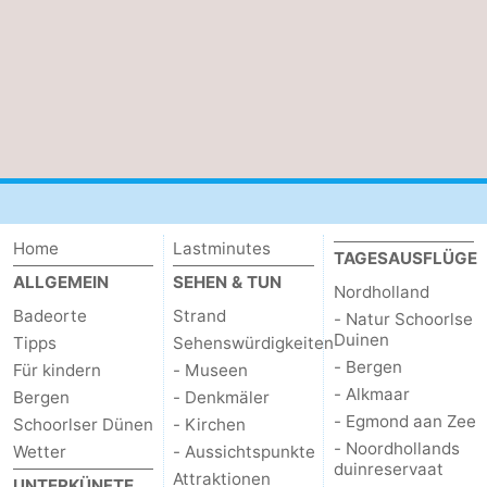
Reiten
-
Golfplatze
-
Surfen
-
Sportangeln
Essen
und
Veranstaltungen
Home
Lastminutes
TAGESAUSFLÜGE
trinken
Praktisch
ALLGEMEIN
SEHEN & TUN
Nordholland
Badeorte
Strand
- Natur Schoorlse
Forum
Duinen
Tipps
Sehenswürdigkeiten
- Bergen
Für kindern
- Museen
Route
- Alkmaar
Bergen
- Denkmäler
- Egmond aan Zee
-
Schoorlser Dünen
- Kirchen
- Noordhollands
Wetter
- Aussichtspunkte
duinreservaat
Parken
Reisebuchshop
Attraktionen
UNTERKÜNFTE