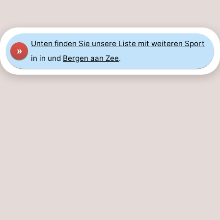
Aussichtspunkte
Attraktionen
-
Unten finden Sie unsere Liste mit weiteren Sport
»
Spielplätze
-
in in und
Bergen aan Zee
.
Minigolfplätze
Dörfer
&
Natur
Städte
Sport
-
Schwimmbader
-
Radfahren
-
Wandern
-