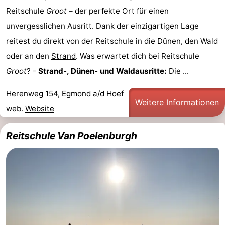
Reitschule
Groot
– der perfekte Ort für einen
Graaf
Landgoed
Campingplätze
unvergesslichen Ausritt. Dank der einzigartigen Lage
van
Huize
Ferienhäuser
reitest du direkt von der Reitschule in die Dünen, den Wald
oder an den
Strand
. Was erwartet dich bei Reitschule
Egmont
Glory
-
Groot
? -
Strand-, Dünen- und Waldausritte:
Die ...
Buiten
-
Herenweg 154, Egmond a/d Hoef
Weitere Informationen
Bergen
De
-
web.
Website
Woudhoeve
Duinpark
-
Reitschule Van Poelenburgh
Egmond
Duynvallei
-
Koningshof
-
Kustpark
-
Egmond
Molengroet
-