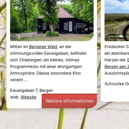
Mitten im
Bergener Wald
, an der
Entdecken S
stimmungsvollen
Eeuwigelaan
, befindet
ein atember
sich
Cinebergen
: ein kleines, intimes
Herzen der
Programmkino mit einer einzigartigen
Bergen aan 
Atmosphäre. Dieses besondere Kino
Aussichtsplat
vereint ...
Schoorlse D
Eeuwigelaan 7, Bergen
web.
Website
Weitere Informationen