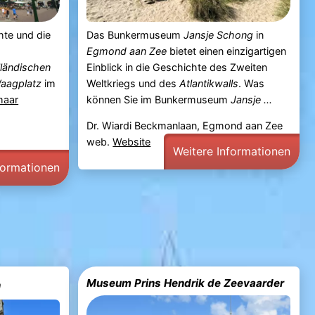
hte und die
Das Bunkermuseum
Jansje Schong
in
Egmond aan Zee
bietet einen einzigartigen
ländischen
Einblick in die Geschichte des Zweiten
aagplatz
im
Weltkriegs und des
Atlantikwalls
. Was
maar
können Sie im Bunkermuseum
Jansje ...
Dr. Wiardi Beckmanlaan, Egmond aan Zee
web.
Website
Weitere Informationen
formationen
Museum Prins Hendrik de Zeevaarder
m