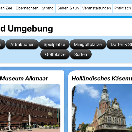
aan Zee
Übernachten
Strand
Sehen & tun
Veranstaltungen
Praktisch
d Umgebung
e
Attraktionen
Spielplätze
Minigolfplätze
Dörfer & S
Golfplatze
Surfen
k Museum Alkmaar
Holländisches Käse