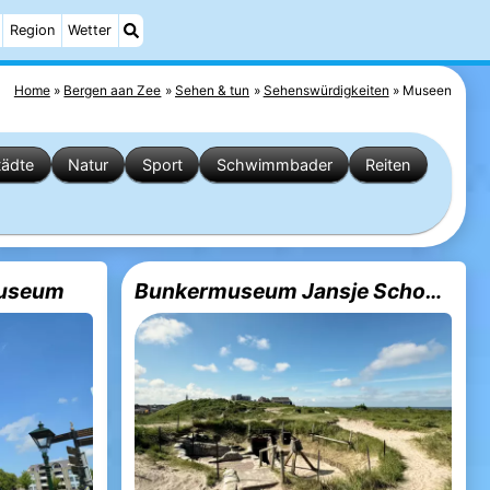
Region
Wetter
Home
Bergen aan Zee
Sehen & tun
Sehenswürdigkeiten
Museen
tädte
Natur
Sport
Schwimmbader
Reiten
museum
Bunkermuseum Jansje Schong