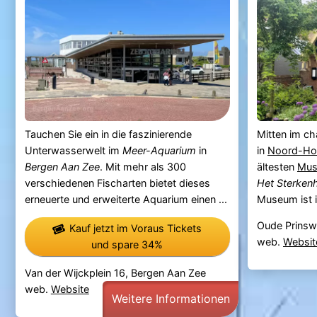
Tauchen Sie ein in die faszinierende
Mitten im c
Unterwasserwelt im
Meer-Aquarium
in
in
Noord-Hol
Bergen Aan Zee
. Mit mehr als 300
ältesten
Mus
verschiedenen Fischarten bietet dieses
Het Sterken
erneuerte und erweiterte Aquarium einen ...
Museum ist i
Oude Prinsw
Kauf jetzt im Voraus Tickets
web.
Websit
und spare 34%
Van der Wijckplein 16, Bergen Aan Zee
web.
Website
Weitere Informationen