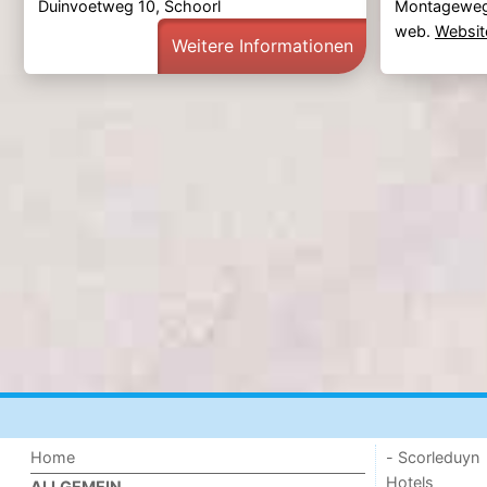
Duinvoetweg 10, Schoorl
Montageweg 
web.
Websit
Weitere Informationen
Home
- Scorleduyn
Hotels
ALLGEMEIN