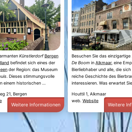
harmanten
Künstlerdorf
Bergen
Besuchen Sie das einzigartige
land
befindet sich eines der
De Boom
in
Alkmaar
, eine Emp
een
der Region: das Museum
Bierliebhaber und alle, die sich 
huis
. Dieses stimmungsvolle
reiche Geschichte des Bierbr
n einem historischen ...
interessieren. Was erwartet Sie 
eg 21, Bergen
Houttil 1, Alkmaar
e
web.
Website
Weitere Informationen
Weitere In