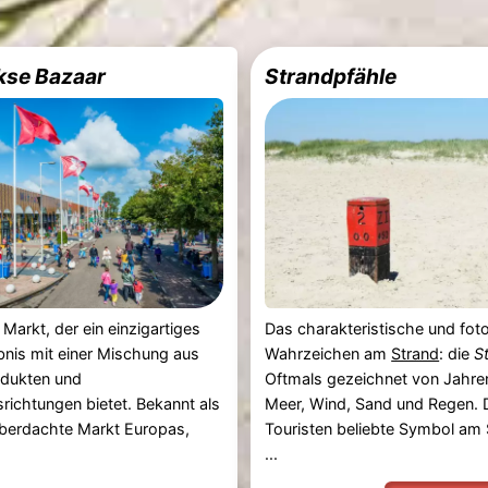
kse Bazaar
Strandpfähle
 Markt, der ein einzigartiges
Das charakteristische und fot
bnis mit einer Mischung aus
Wahrzeichen am
Strand
: die
S
odukten und
Oftmals gezeichnet von Jahren
ichtungen bietet. Bekannt als
Meer, Wind, Sand und Regen. 
überdachte Markt Europas,
Touristen beliebte Symbol am 
...