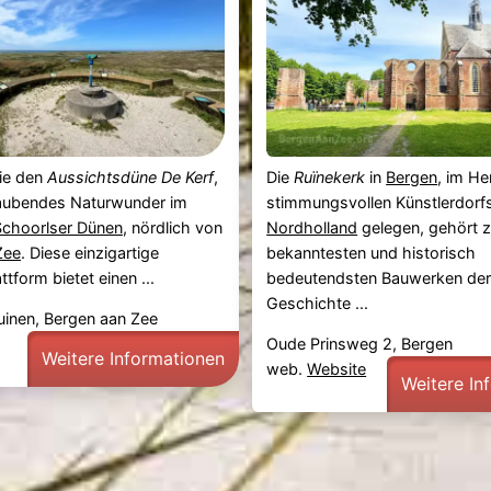
ie den
Aussichtsdüne De Kerf
,
Die
Ruïnekerk
in
Bergen
, im He
aubendes Naturwunder im
stimmungsvollen Künstlerdorfs
Schoorlser Dünen
, nördlich von
Nordholland
gelegen, gehört 
Zee
. Diese einzigartige
bekanntesten und historisch
tform bietet einen ...
bedeutendsten Bauwerken der 
Geschichte ...
uinen, Bergen aan Zee
Oude Prinsweg 2, Bergen
Weitere Informationen
web.
Website
Weitere In