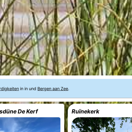
rdigkeiten
in in und
Bergen aan Zee
.
sdüne De Kerf
Ruïnekerk