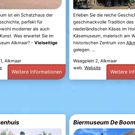
um ist ein Schatzhaus der
Erleben Sie die reiche Geschic
schichte, perfekt für
geschmackvolle Tradition des
owohl moderner als auch
niederländischen Käses im
Hol
 Kunst. Was erwartet Sie im
Käsemuseum
, malerisch am
W
useum Alkmaar? -
Vielseitige
historischen Zentrum von
Alk
gelegen. ...
1, Alkmaar
Waagplein 2, Alkmaar
e
web.
Website
Weitere Informationen
Weitere In
kenhuis
Biermuseum De Boo