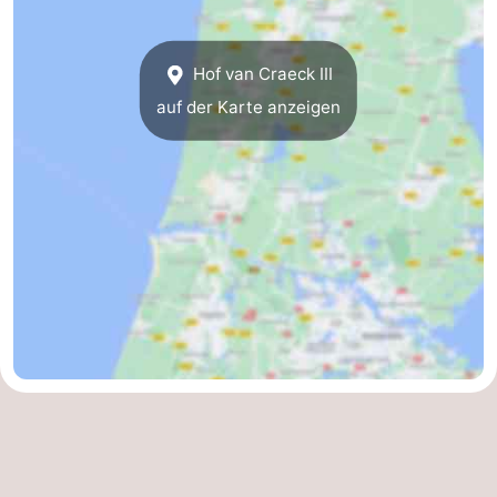
Scheveningen
-
Hof van Craeck III
Den
-
auf der Karte anzeigen
Haag
Rotterdam
-
Rockanje
Wetter
Kontakt