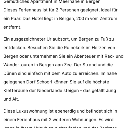
Gemütliches Apartment in Meernähe in Bergen
Graaf
Landgoed
Campingplätze
Dieses Ferienhaus ist für 2 Personen geeignet, ideal für
ein Paar. Das Hotel liegt in Bergen, 200 m vom Zentrum
van
Huize
Ferienhäuser
entfernt.
Egmont
Glory
-
Ein ausgezeichneter Urlaubsort, um Bergen zu Fuß zu
Buiten
-
entdecken. Besuchen Sie die Ruinekerk im Herzen von
Bergen oder unternehmen Sie ein Abenteuer mit Rad- und
Bergen
De
-
Wandertouren in Bergen aan Zee. Der Strand und die
Woudhoeve
Duinpark
-
Dünen sind einfach mit dem Auto zu erreichen. Im nahe
gelegenen Dorf Schoorl können Sie auf die höchste
Egmond
Duynvallei
-
Kletterdüne der Niederlande steigen - das gefällt Jung
Koningshof
-
und Alt.
Kustpark
-
Diese Luxuswohnung ist ebenerdig und befindet sich in
einem Ferienhaus mit 2 weiteren Wohnungen. Es wird
Egmond
Molengroet
-