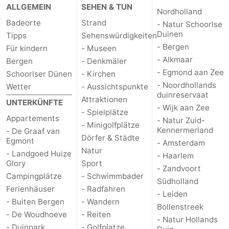
ALLGEMEIN
SEHEN & TUN
Nordholland
Badeorte
Strand
- Natur Schoorlse
Duinen
Tipps
Sehenswürdigkeiten
- Bergen
Für kindern
- Museen
- Alkmaar
Bergen
- Denkmäler
- Egmond aan Zee
Schoorlser Dünen
- Kirchen
- Noordhollands
Wetter
- Aussichtspunkte
duinreservaat
Attraktionen
UNTERKÜNFTE
- Wijk aan Zee
- Spielplätze
Appartements
- Natur Zuid-
- Minigolfplätze
Kennermerland
- De Graaf van
Dörfer & Städte
Egmont
- Amsterdam
Natur
- Landgoed Huize
- Haarlem
Glory
Sport
- Zandvoort
Campingplätze
- Schwimmbader
Südholland
Ferienhäuser
- Radfahren
- Leiden
- Buiten Bergen
- Wandern
Bollenstreek
- De Woudhoeve
- Reiten
- Natur Hollands
- Duinpark
- Golfplatze