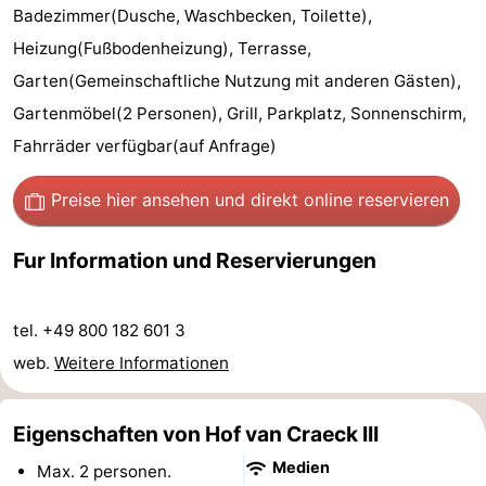
Badezimmer(Dusche, Waschbecken, Toilette),
Aussichtspunkte
Attraktionen
Heizung(Fußbodenheizung), Terrasse,
-
Garten(Gemeinschaftliche Nutzung mit anderen Gästen),
Gartenmöbel(2 Personen), Grill, Parkplatz, Sonnenschirm,
Spielplätze
-
Fahrräder verfügbar(auf Anfrage)
Minigolfplätze
Dörfer
Preise hier ansehen
und direkt online reservieren
&
Natur
Fur Information und Reservierungen
Städte
Sport
-
tel. +49 800 182 601 3
web.
Weitere Informationen
Schwimmbader
-
Radfahren
-
Eigenschaften von Hof van Craeck III
Medien
Wandern
-
Max. 2 personen.