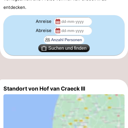
entdecken.
aan
Natur
-
Anreise
Zee
Zuid-
Amsterdam
-
Abreise
Kennermerland
Haarlem
-
Zandvoort
Südholland
Suchen und finden
-
Leiden
Bollenstreek
-
Standort von Hof van Craeck III
Natur
-
Hollands
Noordwijk
-
Duin
Katwijk
-