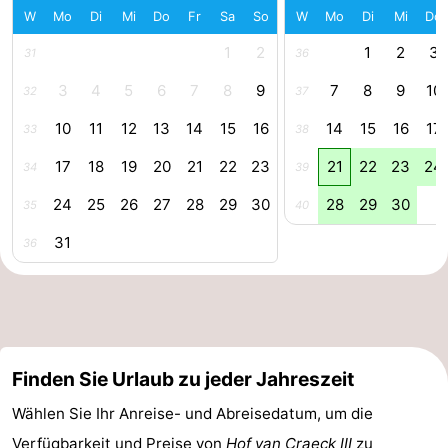
W
Mo
Di
Mi
Do
Fr
Sa
So
W
Mo
Di
Mi
Do
Medizin
1
2
1
2
3
31
36
Adressen
Region
3
4
5
6
7
8
9
7
8
9
10
32
37
Nordholland
10
11
12
13
14
15
16
14
15
16
17
33
38
17
18
19
20
21
22
23
21
22
23
24
-
34
39
24
25
26
27
28
29
30
28
29
30
35
40
Natur
-
31
36
Schoorlse
Bergen
-
Duinen
Alkmaar
-
Egmond
-
Finden Sie Urlaub zu jeder Jahreszeit
aan
Noordhollands
-
Wählen Sie Ihr Anreise- und Abreisedatum, um die
Zee
duinreservaat
Wijk
-
Verfügbarkeit und Preise von
Hof van Craeck III
zu