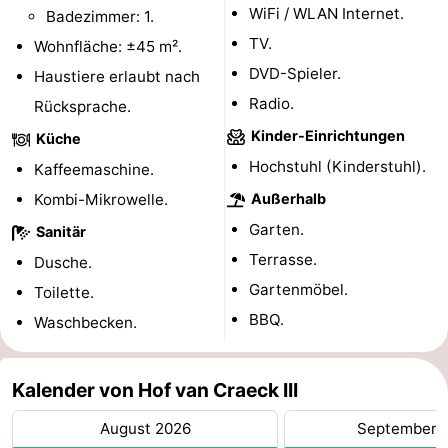
WiFi / WLAN Internet.
Badezimmer: 1.
Reiten
-
TV.
Wohnfläche: ±45 m².
DVD-Spieler.
Golfplatze
-
Haustiere erlaubt nach
Radio.
Rücksprache.
Surfen
-
Kinder-Einrichtungen
Küche
Sportangeln
Essen
Hochstuhl (Kinderstuhl).
Kaffeemaschine.
Kombi-Mikrowelle.
Außerhalb
und
Veranstaltungen
Garten.
Sanitär
trinken
Praktisch
Terrasse.
Dusche.
Gartenmöbel.
Toilette.
Forum
BBQ.
Waschbecken.
Route
Kalender von Hof van Craeck III
-
August 2026
September 
Parken
Reisebuchshop