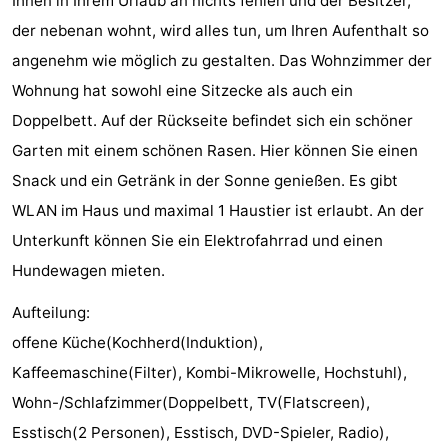
Ihnen in Ihrem Urlaub an nichts fehlen und der Besitzer,
aan
Schoorlse
-
der nebenan wohnt, wird alles tun, um Ihren Aufenthalt so
angenehm wie möglich zu gestalten. Das Wohnzimmer der
Zee
Duinen
Scorleduyn
Hotels
Wohnung hat sowohl eine Sitzecke als auch ein
Zimmer
Doppelbett. Auf der Rückseite befindet sich ein schöner
Garten mit einem schönen Rasen. Hier können Sie einen
(mit
Lastminutes
Snack und ein Getränk in der Sonne genießen. Es gibt
Frühstück)
Strand
WLAN im Haus und maximal 1 Haustier ist erlaubt. An der
Unterkunft können Sie ein Elektrofahrrad und einen
Sehen
Hundewagen mieten.
&
-
Aufteilung:
tun
Museen
-
offene Küche(Kochherd(Induktion),
Kaffeemaschine(Filter), Kombi-Mikrowelle, Hochstuhl),
Denkmäler
-
Wohn-/Schlafzimmer(Doppelbett, TV(Flatscreen),
Kirchen
-
Esstisch(2 Personen), Esstisch, DVD-Spieler, Radio),