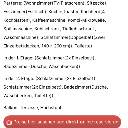
Parterre: (Wohnzimmer(TV(Flatscreen), Sitzecke),
Aussichtspunkte
Attraktionen
Esszimmer(Esstisch), Küche(Toaster, Kochherd(4
Kochplatten), Kaffeemaschine, Kombi-Mikrowelle,
-
Spülmaschine, Kühlschrank, Tiefkühlschrank,
Spielplätze
-
Waschmaschine), Schlafzimmer(Doppelbett(Zwei
Einzelbettdecken, 140 x 200 cm)), Toilette)
Minigolfplätze
Dörfer
In der 1. Etage: (Schlafzimmer(2x Einzelbett),
&
Natur
Badezimmer(Dusche, Waschbecken))
Städte
Sport
In der 2. Etage: (Schlafzimmer(2x Einzelbett),
-
Schlafzimmer(2x Einzelbett), Badezimmer(Dusche,
Waschbecken, Toilette))
Schwimmbader
-
Balkon, Terrasse, Hochstuhl
Radfahren
-
Preise hier ansehen
und direkt online reservieren
Wandern
-