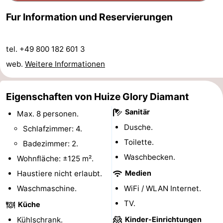
Reiten
-
Fur Information und Reservierungen
Golfplatze
-
tel. +49 800 182 601 3
Surfen
-
web.
Weitere Informationen
Sportangeln
Essen
Eigenschaften von Huize Glory Diamant
und
Veranstaltungen
Sanitär
Max. 8 personen.
Dusche.
trinken
Praktisch
Schlafzimmer: 4.
Toilette.
Badezimmer: 2.
Forum
Waschbecken.
Wohnfläche: ±125 m².
Route
Haustiere nicht erlaubt.
Medien
Waschmaschine.
WiFi / WLAN Internet.
-
TV.
Küche
Parken
Reisebuchshop
Kühlschrank.
Kinder-Einrichtungen