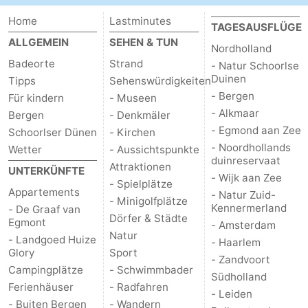
Home
Lastminutes
TAGESAUSFLÜGE
ALLGEMEIN
SEHEN & TUN
Nordholland
Badeorte
Strand
- Natur Schoorlse
Duinen
Tipps
Sehenswürdigkeiten
- Bergen
Für kindern
- Museen
- Alkmaar
Bergen
- Denkmäler
- Egmond aan Zee
Schoorlser Dünen
- Kirchen
- Noordhollands
Wetter
- Aussichtspunkte
duinreservaat
Attraktionen
UNTERKÜNFTE
- Wijk aan Zee
- Spielplätze
Appartements
- Natur Zuid-
- Minigolfplätze
Kennermerland
- De Graaf van
Dörfer & Städte
Egmont
- Amsterdam
Natur
- Landgoed Huize
- Haarlem
Glory
Sport
- Zandvoort
Campingplätze
- Schwimmbader
Südholland
Ferienhäuser
- Radfahren
- Leiden
- Buiten Bergen
- Wandern