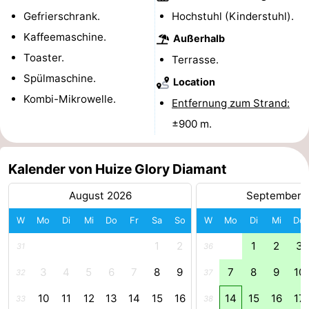
Gefrierschrank.
Hochstuhl (Kinderstuhl).
Medizin
Kaffeemaschine.
Außerhalb
Adressen
Region
Toaster.
Terrasse.
Spülmaschine.
Location
Nordholland
Kombi-Mikrowelle.
Entfernung zum Strand:
-
±900 m.
Natur
-
Kalender von Huize Glory Diamant
Schoorlse
Bergen
-
August 2026
September 
Duinen
Alkmaar
-
W
Mo
Di
Mi
Do
Fr
Sa
So
W
Mo
Di
Mi
Do
Egmond
-
1
2
1
2
3
31
36
aan
Noordhollands
-
3
4
5
6
7
8
9
7
8
9
10
32
37
10
11
12
13
14
15
16
14
15
16
17
33
38
Zee
duinreservaat
Wijk
-