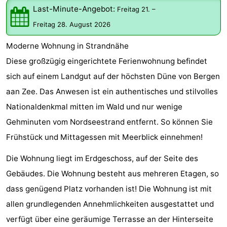
Last-Minute-Angebot:
Freitag 21.
–
Graaf
Landgoed
Campingplätze
Freitag 28. August 2026
van
Huize
Ferienhäuser
Moderne Wohnung in Strandnähe
Egmont
Glory
-
Diese großzügig eingerichtete Ferienwohnung befindet
sich auf einem Landgut auf der höchsten Düne von Bergen
Buiten
-
aan Zee. Das Anwesen ist ein authentisches und stilvolles
Bergen
De
-
Nationaldenkmal mitten im Wald und nur wenige
Gehminuten vom Nordseestrand entfernt. So können Sie
Woudhoeve
Duinpark
-
Frühstück und Mittagessen mit Meerblick einnehmen!
Egmond
Duynvallei
-
Die Wohnung liegt im Erdgeschoss, auf der Seite des
Koningshof
-
Gebäudes. Die Wohnung besteht aus mehreren Etagen, so
dass genügend Platz vorhanden ist! Die Wohnung ist mit
Kustpark
-
allen grundlegenden Annehmlichkeiten ausgestattet und
Egmond
Molengroet
-
verfügt über eine geräumige Terrasse an der Hinterseite