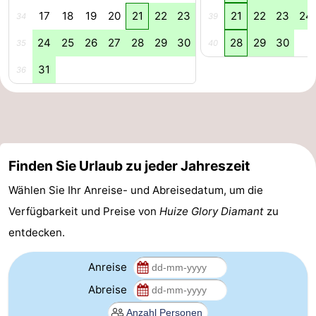
17
18
19
20
21
22
23
21
22
23
24
34
39
aan
Natur
-
24
25
26
27
28
29
30
28
29
30
35
40
Zee
Zuid-
Amsterdam
-
31
36
Kennermerland
Haarlem
-
Zandvoort
Südholland
-
Finden Sie Urlaub zu jeder Jahreszeit
Leiden
Bollenstreek
Wählen Sie Ihr Anreise- und Abreisedatum, um die
Verfügbarkeit und Preise von
Huize Glory Diamant
zu
-
entdecken.
Natur
-
Anreise
Hollands
Noordwijk
-
Abreise
Duin
Katwijk
-