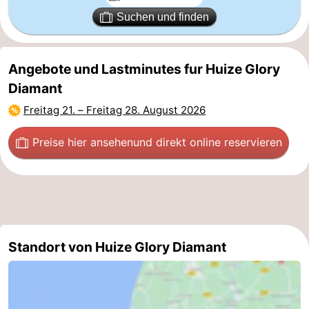
Suchen und finden
Scheveningen
-
Den
-
Angebote und Lastminutes fur Huize Glory
Diamant
Haag
Rotterdam
-
Freitag 21.
–
Freitag 28. August 2026
Rockanje
Wetter
Preise hier ansehen
und direkt online reservieren
Kontakt
Standort von Huize Glory Diamant