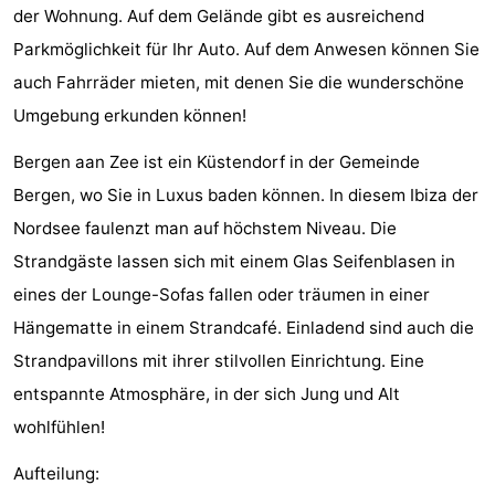
der Wohnung. Auf dem Gelände gibt es ausreichend
aan
Schoorlse
-
Parkmöglichkeit für Ihr Auto. Auf dem Anwesen können Sie
Zee
Duinen
Scorleduyn
Hotels
auch Fahrräder mieten, mit denen Sie die wunderschöne
Umgebung erkunden können!
Zimmer
Bergen aan Zee ist ein Küstendorf in der Gemeinde
(mit
Lastminutes
Bergen, wo Sie in Luxus baden können. In diesem Ibiza der
Nordsee faulenzt man auf höchstem Niveau. Die
Frühstück)
Strand
Strandgäste lassen sich mit einem Glas Seifenblasen in
Sehen
eines der Lounge-Sofas fallen oder träumen in einer
Hängematte in einem Strandcafé. Einladend sind auch die
&
-
Strandpavillons mit ihrer stilvollen Einrichtung. Eine
tun
Museen
-
entspannte Atmosphäre, in der sich Jung und Alt
wohlfühlen!
Denkmäler
-
Aufteilung:
Kirchen
-