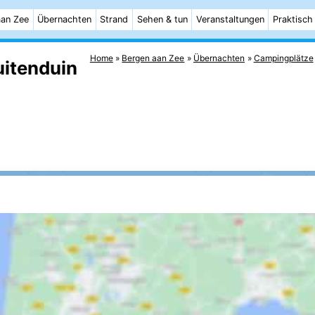
aan Zee
Übernachten
Strand
Sehen & tun
Veranstaltungen
Praktisch
Home
Bergen aan Zee
Übernachten
Campingplätze
itenduin