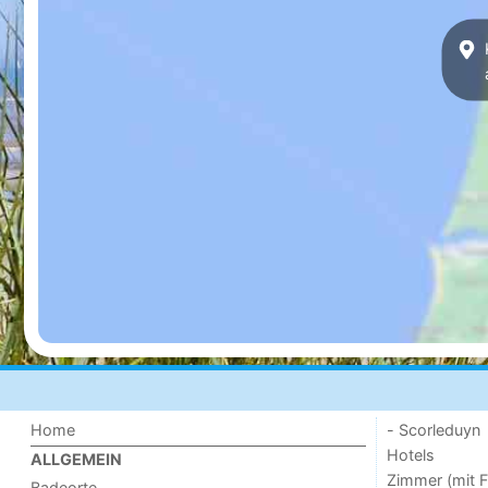
K
Home
- Scorleduyn
Hotels
ALLGEMEIN
Zimmer (mit F
Badeorte