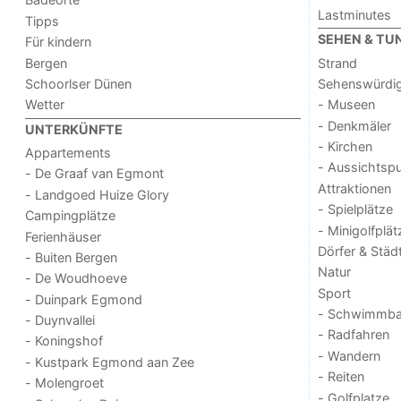
Lastminutes
Tipps
SEHEN & TU
Für kindern
Bergen
Strand
Schoorlser Dünen
Sehenswürdig
Wetter
- Museen
- Denkmäler
UNTERKÜNFTE
- Kirchen
Appartements
- Aussichtsp
- De Graaf van Egmont
Attraktionen
- Landgoed Huize Glory
- Spielplätze
Campingplätze
- Minigolfplät
Ferienhäuser
Dörfer & Städ
- Buiten Bergen
Natur
- De Woudhoeve
Sport
- Duinpark Egmond
- Schwimmba
- Duynvallei
- Radfahren
- Koningshof
- Wandern
- Kustpark Egmond aan Zee
- Reiten
- Molengroet
- Golfplatze