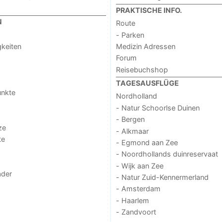
PRAKTISCHE INFO.
N
Route
- Parken
keiten
Medizin Adressen
Forum
Reisebuchshop
TAGESAUSFLÜGE
unkte
Nordholland
- Natur Schoorlse Duinen
- Bergen
ze
- Alkmaar
te
- Egmond aan Zee
- Noordhollands duinreservaat
- Wijk aan Zee
der
- Natur Zuid-Kennermerland
- Amsterdam
- Haarlem
- Zandvoort