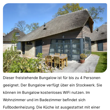
Graaf
Landgoed
Campingplätze
van
Huize
Ferienhäuser
Egmont
Glory
-
Buiten
-
Bergen
De
-
Woudhoeve
Duinpark
-
Egmond
Duynvallei
-
Dieser freistehende Bungalow ist für bis zu 4 Personen
Koningshof
-
geeignet. Der Bungalow verfügt über ein Stockwerk. Sie
können im Bungalow kostenloses WiFi nutzen. Im
Kustpark
-
Wohnzimmer und im Badezimmer befindet sich
Egmond
Molengroet
-
Fußbodenheizung. Die Küche ist ausgestattet mit einer