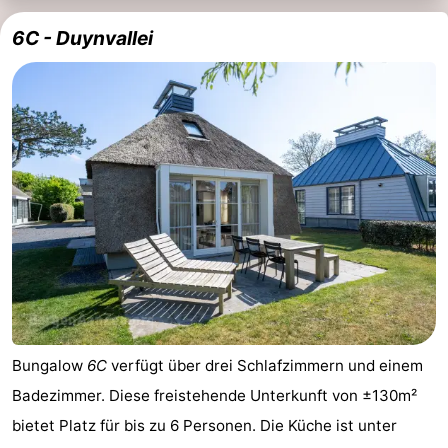
aan
Natur
-
6C - Duynvallei
Zee
Zuid-
Amsterdam
-
Kennermerland
Haarlem
-
Zandvoort
Südholland
-
Leiden
Bollenstreek
-
Natur
-
Bungalow
6C
verfügt über drei Schlafzimmern und einem
Hollands
Noordwijk
-
Badezimmer. Diese freistehende Unterkunft von ±130m²
bietet Platz für bis zu 6 Personen. Die Küche ist unter
Duin
Katwijk
-