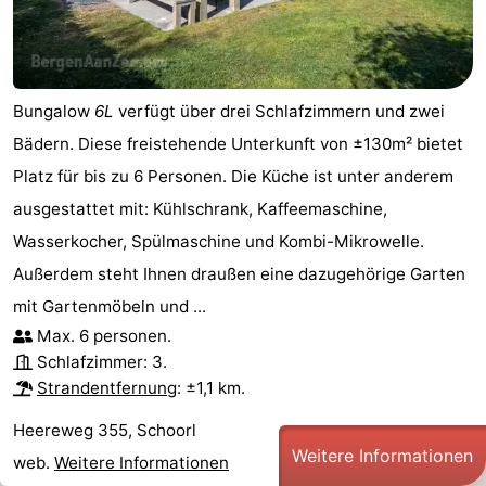
Medizin
Adressen
Region
Bungalow
6L
verfügt über drei Schlafzimmern und zwei
Nordholland
Bädern. Diese freistehende Unterkunft von ±130m² bietet
Platz für bis zu 6 Personen. Die Küche ist unter anderem
-
ausgestattet mit: Kühlschrank, Kaffeemaschine,
Natur
-
Wasserkocher, Spülmaschine und Kombi-Mikrowelle.
Außerdem steht Ihnen draußen eine dazugehörige Garten
Schoorlse
Bergen
-
mit Gartenmöbeln und ...
Duinen
Alkmaar
-
Max. 6 personen.
Schlafzimmer: 3.
Egmond
-
Strandentfernung
: ±1,1 km.
aan
Noordhollands
-
Heereweg 355, Schoorl
Weitere Informationen
web.
Weitere Informationen
Zee
duinreservaat
Wijk
-