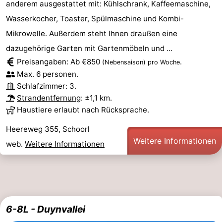
anderem ausgestattet mit: Kühlschrank, Kaffeemaschine,
Scheveningen
-
Wasserkocher, Toaster, Spülmaschine und Kombi-
Mikrowelle. Außerdem steht Ihnen draußen eine
Den
-
dazugehörige Garten mit Gartenmöbeln und ...
Preisangaben: Ab €850
.
Haag
Rotterdam
-
(Nebensaison)
pro Woche
Max. 6 personen.
Rockanje
Wetter
Schlafzimmer: 3.
Strandentfernung
: ±1,1 km.
Kontakt
Haustiere erlaubt nach Rücksprache.
Heereweg 355, Schoorl
Weitere Informationen
web.
Weitere Informationen
6-8L - Duynvallei