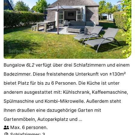
Aussichtspunkte
Attraktionen
-
Spielplätze
-
Minigolfplätze
Dörfer
&
Natur
Bungalow
6L2
verfügt über drei Schlafzimmern und einem
Badezimmer. Diese freistehende Unterkunft von ±130m²
Städte
Sport
bietet Platz für bis zu 6 Personen. Die Küche ist unter
-
anderem ausgestattet mit: Kühlschrank, Kaffeemaschine,
Spülmaschine und Kombi-Mikrowelle. Außerdem steht
Schwimmbader
-
Ihnen draußen eine dazugehörige Garten mit
Radfahren
-
Gartenmöbeln, Autoparkplatz und ...
Max. 6 personen.
Wandern
-
Schlafzimmer: 3.