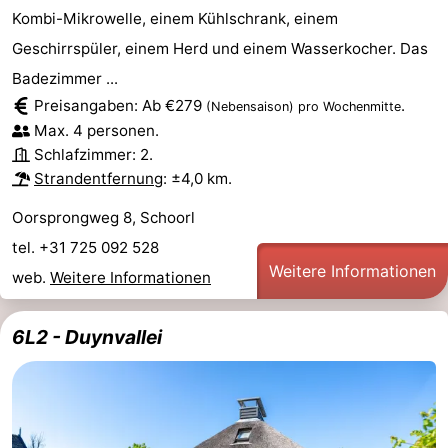
Kombi-Mikrowelle, einem Kühlschrank, einem
aan
Schoorlse
-
Geschirrspüler, einem Herd und einem Wasserkocher. Das
Zee
Duinen
Scorleduyn
Hotels
Badezimmer ...
Preisangaben: Ab €279
.
(Nebensaison)
pro Wochenmitte
Zimmer
Max. 4 personen.
Schlafzimmer: 2.
(mit
Lastminutes
Strandentfernung
: ±4,0 km.
Frühstück)
Strand
Oorsprongweg 8, Schoorl
tel. +31 725 092 528
Sehen
Weitere Informationen
web.
Weitere Informationen
&
-
6L2 - Duynvallei
tun
Museen
-
Denkmäler
-
Kirchen
-