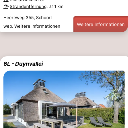
Strandentfernung
: ±1,1 km.
Reiten
-
Heereweg 355, Schoorl
Golfplatze
-
Weitere Informationen
web.
Weitere Informationen
Surfen
-
Sportangeln
Essen
und
Veranstaltungen
6L - Duynvallei
trinken
Praktisch
Forum
Route
-
Parken
Reisebuchshop