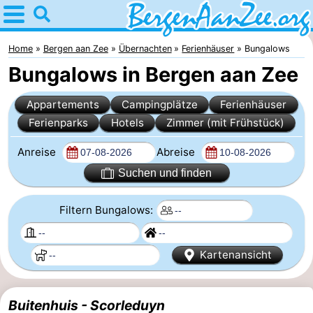
Home
Bergen
Home
Bergen aan Zee
Übernachten
Ferienhäuser
Bungalows
Bungalows in Bergen aan Zee
aan
Tipps
Appartements
Campingplätze
Ferienhäuser
Zee
Für
Ferienparks
Hotels
Zimmer (mit Frühstück)
kindern
Bergen
Anreise
Abreise
Schoorlser
Suchen und finden
Dünen
Übernachten
Filtern Bungalows:
Appartements
Kartenansicht
-
De
-
Buitenhuis - Scorleduyn