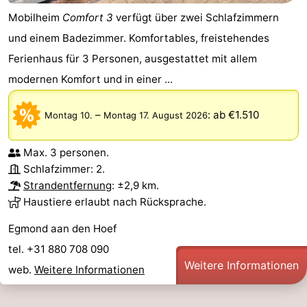
Mobilheim
Comfort 3
verfügt über zwei Schlafzimmern
aan
Natur
-
und einem Badezimmer. Komfortables, freistehendes
Zee
Zuid-
Amsterdam
-
Ferienhaus für 3 Personen, ausgestattet mit allem
modernen Komfort und in einer ...
Kennermerland
Haarlem
-
–
:
ab €1.510
Montag 10.
Montag 17. August 2026
Zandvoort
Südholland
-
Max. 3 personen.
Schlafzimmer: 2.
Leiden
Bollenstreek
Strandentfernung
: ±2,9 km.
Haustiere erlaubt nach Rücksprache.
-
Egmond aan den Hoef
Natur
-
tel. +31 880 708 090
Weitere Informationen
web.
Weitere Informationen
Hollands
Noordwijk
-
Duin
Katwijk
-