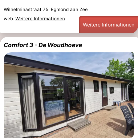
Wilhelminastraat 75, Egmond aan Zee
Medizin
web.
Weitere Informationen
Adressen
Region
Weitere Informationen
Nordholland
Comfort 3 - De Woudhoeve
-
Natur
-
Schoorlse
Bergen
-
Duinen
Alkmaar
-
Egmond
-
aan
Noordhollands
-
Zee
duinreservaat
Wijk
-