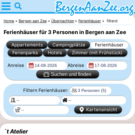
Home
Bergen
Home
Bergen aan Zee
Übernachten
Ferienhäuser
filterd
Ferienhäuser für 3 Personen in Bergen aan Zee
aan
Tipps
Appartements
Campingplätze
Ferienhäuser
Zee
Für
Ferienparks
Hotels
Zimmer (mit Frühstück)
kindern
Bergen
Anreise
Abreise
Schoorlser
Suchen und finden
Dünen
Übernachten
Filtern Ferienhäuser:
Appartements
Kartenansicht
-
De
-
´t Atelier