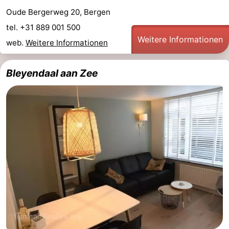
Oude Bergerweg 20, Bergen
aan
Schoorlse
-
tel. +31 889 001 500
Zee
Duinen
Scorleduyn
Hotels
Weitere Informationen
web.
Weitere Informationen
Zimmer
Bleyendaal aan Zee
(mit
Lastminutes
Frühstück)
Strand
Sehen
&
-
tun
Museen
-
Denkmäler
-
Kirchen
-