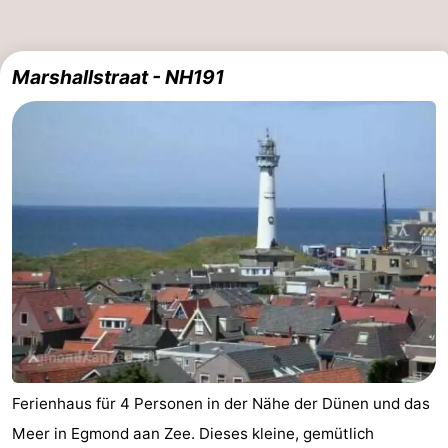
Scheveningen
-
Marshallstraat - NH191
Den
-
Haag
Rotterdam
-
Rockanje
Wetter
Kontakt
Ferienhaus für 4 Personen in der Nähe der Dünen und das
Meer in Egmond aan Zee. Dieses kleine, gemütlich