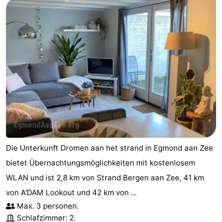
Reiten
-
Golfplatze
-
Surfen
-
Sportangeln
Essen
und
Veranstaltungen
trinken
Praktisch
Die Unterkunft Dromen aan het strand in Egmond aan Zee
Forum
bietet Übernachtungsmöglichkeiten mit kostenlosem
Route
WLAN und ist 2,8 km von Strand Bergen aan Zee, 41 km
von A'DAM Lookout und 42 km von ...
-
Max. 3 personen.
Parken
Reisebuchshop
Schlafzimmer: 2.