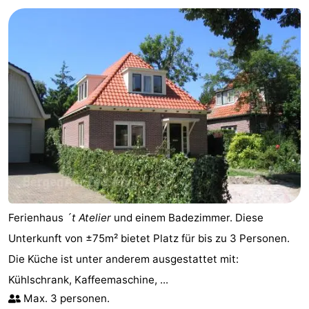
Graaf
Landgoed
Campingplätze
van
Huize
Ferienhäuser
Egmont
Glory
-
Buiten
-
Bergen
De
-
Woudhoeve
Duinpark
-
Egmond
Duynvallei
-
Ferienhaus
´t Atelier
und einem Badezimmer. Diese
Koningshof
-
Unterkunft von ±75m² bietet Platz für bis zu 3 Personen.
Die Küche ist unter anderem ausgestattet mit:
Kustpark
-
Kühlschrank, Kaffeemaschine, ...
Egmond
Molengroet
-
Max. 3 personen.