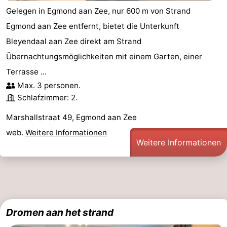
Gelegen in Egmond aan Zee, nur 600 m von Strand
Aussichtspunkte
Attraktionen
Egmond aan Zee entfernt, bietet die Unterkunft
-
Bleyendaal aan Zee direkt am Strand
Übernachtungsmöglichkeiten mit einem Garten, einer
Spielplätze
-
Terrasse ...
Minigolfplätze
Dörfer
Max. 3 personen.
Schlafzimmer: 2.
&
Natur
Marshallstraat 49, Egmond aan Zee
Städte
Sport
web.
Weitere Informationen
Weitere Informationen
-
Schwimmbader
-
Radfahren
-
Dromen aan het strand
Wandern
-