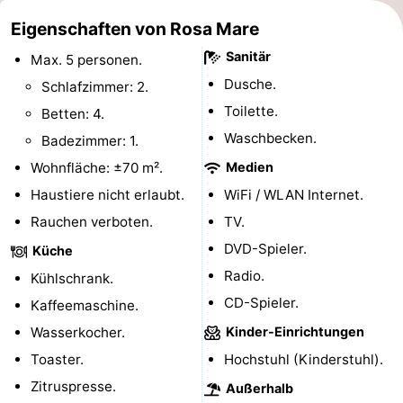
aan
Schoorlse
-
Eigenschaften von Rosa Mare
Sanitär
Max. 5 personen.
Zee
Duinen
Scorleduyn
Hotels
Dusche.
Schlafzimmer: 2.
Zimmer
Toilette.
Betten: 4.
Waschbecken.
Badezimmer: 1.
(mit
Lastminutes
Wohnfläche: ±70 m².
Medien
Frühstück)
Strand
Haustiere nicht erlaubt.
WiFi / WLAN Internet.
Rauchen verboten.
TV.
Sehen
DVD-Spieler.
Küche
&
-
Radio.
Kühlschrank.
CD-Spieler.
Kaffeemaschine.
tun
Museen
-
Wasserkocher.
Kinder-Einrichtungen
Denkmäler
-
Toaster.
Hochstuhl (Kinderstuhl).
Zitruspresse.
Kirchen
-
Außerhalb