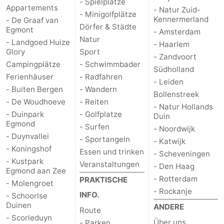
- Spielplätze
Appartements
- Natur Zuid-
- Minigolfplätze
Kennermerland
- De Graaf van
Dörfer & Städte
Egmont
- Amsterdam
Natur
- Landgoed Huize
- Haarlem
Glory
Sport
- Zandvoort
Campingplätze
- Schwimmbader
Südholland
Ferienhäuser
- Radfahren
- Leiden
- Buiten Bergen
- Wandern
Bollenstreek
- De Woudhoeve
- Reiten
- Natur Hollands
- Duinpark
- Golfplatze
Duin
Egmond
- Surfen
- Noordwijk
- Duynvallei
- Sportangeln
- Katwijk
- Koningshof
Essen und trinken
- Scheveningen
- Kustpark
Veranstaltungen
- Den Haag
Egmond aan Zee
- Rotterdam
PRAKTISCHE
- Molengroet
- Rockanje
INFO.
- Schoorlse
Duinen
ANDERE
Route
- Scorleduyn
Über uns
- Parken