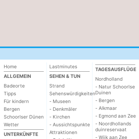
Scheveningen
-
Den
-
Haag
Rotterdam
-
Rockanje
Wetter
Home
Lastminutes
Kontakt
TAGESAUSFLÜGE
ALLGEMEIN
SEHEN & TUN
Nordholland
Badeorte
Strand
- Natur Schoorlse
Duinen
Tipps
Sehenswürdigkeiten
- Bergen
Für kindern
- Museen
- Alkmaar
Bergen
- Denkmäler
- Egmond aan Zee
Schoorlser Dünen
- Kirchen
- Noordhollands
Wetter
- Aussichtspunkte
duinreservaat
Attraktionen
UNTERKÜNFTE
- Wijk aan Zee