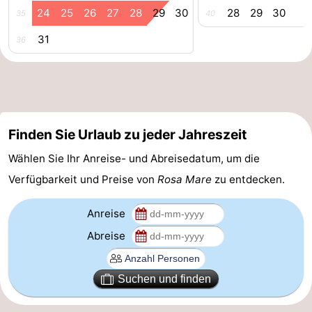
24
25
26
27
28
29
30
28
29
30
35
40
Reiten
-
31
36
Golfplatze
-
Surfen
-
Sportangeln
Essen
Finden Sie Urlaub zu jeder Jahreszeit
und
Veranstaltungen
Wählen Sie Ihr Anreise- und Abreisedatum, um die
trinken
Praktisch
Verfügbarkeit und Preise von
Rosa Mare
zu entdecken.
Forum
Anreise
Abreise
Route
-
Suchen und finden
Parken
Reisebuchshop