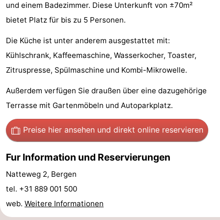
und einem Badezimmer. Diese Unterkunft von ±70m²
Graaf
Landgoed
Campingplätze
bietet Platz für bis zu 5 Personen.
van
Huize
Ferienhäuser
Die Küche ist unter anderem ausgestattet mit:
Kühlschrank, Kaffeemaschine, Wasserkocher, Toaster,
Egmont
Glory
-
Zitruspresse, Spülmaschine und Kombi-Mikrowelle.
Buiten
-
Außerdem verfügen Sie draußen über eine dazugehörige
Bergen
De
-
Terrasse mit Gartenmöbeln und Autoparkplatz.
Woudhoeve
Duinpark
-
Preise hier ansehen
und direkt online reservieren
Egmond
Duynvallei
-
Fur Information und Reservierungen
Koningshof
-
Natteweg 2, Bergen
tel. +31 889 001 500
Kustpark
-
web.
Weitere Informationen
Egmond
Molengroet
-