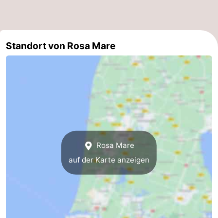
Medizin
Adressen
Region
Standort von Rosa Mare
Nordholland
-
Natur
-
Schoorlse
Bergen
-
Rosa Mare
Duinen
Alkmaar
-
auf der Karte anzeigen
Egmond
-
aan
Noordhollands
-
Zee
duinreservaat
Wijk
-