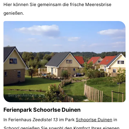
Hier können Sie gemeinsam die frische Meeresbrise
Aussichtspunkte
Attraktionen
genießen.
-
Spielplätze
-
Minigolfplätze
Dörfer
&
Natur
Städte
Sport
-
Schwimmbader
-
Ferienpark Schoorlse Duinen
Radfahren
-
In Ferienhaus
Zeedistel 13
im Park
Schoorlse Duinen
in
Wandern
-
Schoorl
genießen Sie sowohl den Komfort Ihres eigenen