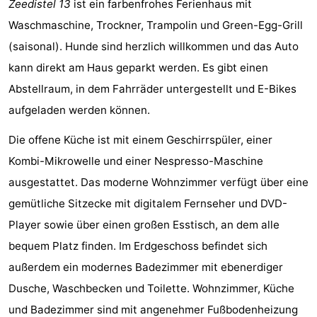
Zeedistel 13
ist ein farbenfrohes Ferienhaus mit
Graaf
Landgoed
Campingplätze
Waschmaschine, Trockner, Trampolin und Green-Egg-Grill
(saisonal). Hunde sind herzlich willkommen und das Auto
van
Huize
Ferienhäuser
kann direkt am Haus geparkt werden. Es gibt einen
Egmont
Glory
-
Abstellraum, in dem Fahrräder untergestellt und E-Bikes
aufgeladen werden können.
Buiten
-
Die offene Küche ist mit einem Geschirrspüler, einer
Bergen
De
-
Kombi-Mikrowelle und einer Nespresso-Maschine
Woudhoeve
Duinpark
-
ausgestattet. Das moderne Wohnzimmer verfügt über eine
gemütliche Sitzecke mit digitalem Fernseher und DVD-
Egmond
Duynvallei
-
Player sowie über einen großen Esstisch, an dem alle
Koningshof
-
bequem Platz finden. Im Erdgeschoss befindet sich
außerdem ein modernes Badezimmer mit ebenerdiger
Kustpark
-
Dusche, Waschbecken und Toilette. Wohnzimmer, Küche
Egmond
Molengroet
-
und Badezimmer sind mit angenehmer Fußbodenheizung