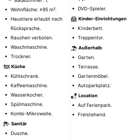
Badezimmer: 1.
DVD-Spieler.
Wohnfläche: ±95 m².
Medizin
Haustiere erlaubt nach
Kinder-Einrichtungen
Adressen
Region
Rücksprache.
Kinderbett.
Rauchen verboten.
Treppentor.
Nordholland
Waschmaschine.
Außerhalb
-
Trockner.
Garten.
Natur
-
Küche
Terrasse.
Kühlschrank.
Gartenmöbel.
Schoorlse
Bergen
-
Kaffeemaschine.
Autoparkplatz.
Duinen
Alkmaar
-
Wasserkocher.
Location
Spülmaschine.
Auf Ferienpark.
Egmond
-
Kombi-Mikrowelle.
Freistehend.
aan
Noordhollands
-
Sanitär
Dusche.
Zee
duinreservaat
Wijk
-