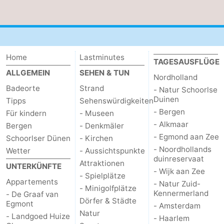
Home
Lastminutes
TAGESAUSFLÜGE
ALLGEMEIN
SEHEN & TUN
Nordholland
Badeorte
Strand
- Natur Schoorlse
Duinen
Tipps
Sehenswürdigkeiten
- Bergen
Für kindern
- Museen
- Alkmaar
Bergen
- Denkmäler
- Egmond aan Zee
Schoorlser Dünen
- Kirchen
- Noordhollands
Wetter
- Aussichtspunkte
duinreservaat
Attraktionen
UNTERKÜNFTE
- Wijk aan Zee
- Spielplätze
Appartements
- Natur Zuid-
- Minigolfplätze
Kennermerland
- De Graaf van
Dörfer & Städte
Egmont
- Amsterdam
Natur
- Landgoed Huize
- Haarlem