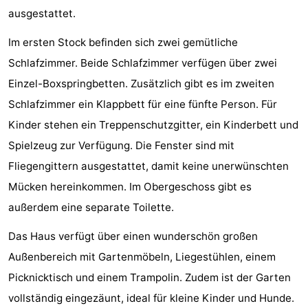
ausgestattet.
aan
Schoorlse
-
Im ersten Stock befinden sich zwei gemütliche
Zee
Duinen
Scorleduyn
Hotels
Schlafzimmer. Beide Schlafzimmer verfügen über zwei
Zimmer
Einzel-Boxspringbetten. Zusätzlich gibt es im zweiten
Schlafzimmer ein Klappbett für eine fünfte Person. Für
(mit
Lastminutes
Kinder stehen ein Treppenschutzgitter, ein Kinderbett und
Frühstück)
Strand
Spielzeug zur Verfügung. Die Fenster sind mit
Fliegengittern ausgestattet, damit keine unerwünschten
Sehen
Mücken hereinkommen. Im Obergeschoss gibt es
&
-
außerdem eine separate Toilette.
tun
Museen
-
Das Haus verfügt über einen wunderschön großen
Außenbereich mit Gartenmöbeln, Liegestühlen, einem
Denkmäler
-
Picknicktisch und einem Trampolin. Zudem ist der Garten
Kirchen
-
vollständig eingezäunt, ideal für kleine Kinder und Hunde.