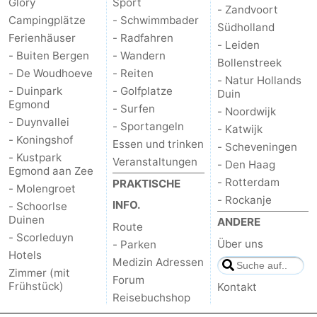
Glory
Sport
- Zandvoort
Campingplätze
- Schwimmbader
Südholland
Ferienhäuser
- Radfahren
- Leiden
- Buiten Bergen
- Wandern
Bollenstreek
- De Woudhoeve
- Reiten
- Natur Hollands
- Duinpark
- Golfplatze
Duin
Egmond
- Surfen
- Noordwijk
- Duynvallei
- Sportangeln
- Katwijk
- Koningshof
Essen und trinken
- Scheveningen
- Kustpark
Veranstaltungen
- Den Haag
Egmond aan Zee
- Rotterdam
PRAKTISCHE
- Molengroet
- Rockanje
INFO.
- Schoorlse
Duinen
ANDERE
Route
- Scorleduyn
Über uns
- Parken
Hotels
Medizin Adressen
Zimmer (mit
Forum
Frühstück)
Kontakt
Reisebuchshop