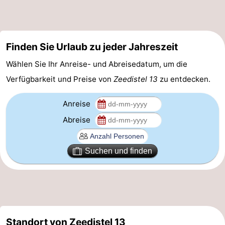
Scheveningen
-
Den
-
Finden Sie Urlaub zu jeder Jahreszeit
Haag
Rotterdam
-
Wählen Sie Ihr Anreise- und Abreisedatum, um die
Verfügbarkeit und Preise von
Zeedistel 13
zu entdecken.
Rockanje
Wetter
Anreise
Kontakt
Abreise
Suchen und finden
Standort von Zeedistel 13