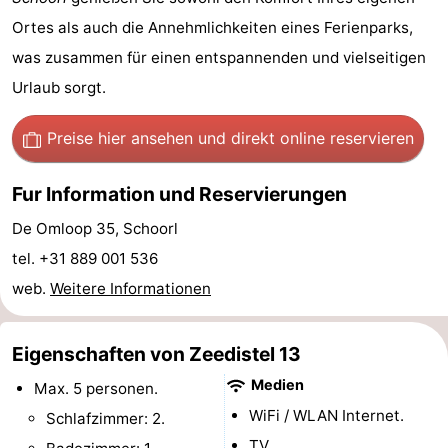
Ortes als auch die Annehmlichkeiten eines Ferienparks,
Reiten
-
was zusammen für einen entspannenden und vielseitigen
Golfplatze
-
Urlaub sorgt.
Surfen
-
Preise hier ansehen
und direkt online reservieren
Sportangeln
Essen
Fur Information und Reservierungen
und
Veranstaltungen
De Omloop 35, Schoorl
trinken
Praktisch
tel. +31 889 001 536
web.
Weitere Informationen
Forum
Route
Eigenschaften von Zeedistel 13
Medien
Max. 5 personen.
-
WiFi / WLAN Internet.
Schlafzimmer: 2.
Parken
Reisebuchshop
TV.