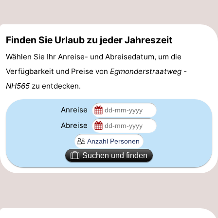
Medizin
Adressen
Region
Finden Sie Urlaub zu jeder Jahreszeit
Wählen Sie Ihr Anreise- und Abreisedatum, um die
Nordholland
Verfügbarkeit und Preise von
Egmonderstraatweg -
-
NH565
zu entdecken.
Natur
-
Anreise
Abreise
Schoorlse
Bergen
-
Duinen
Alkmaar
-
Suchen und finden
Egmond
-
aan
Noordhollands
-
Zee
duinreservaat
Wijk
-