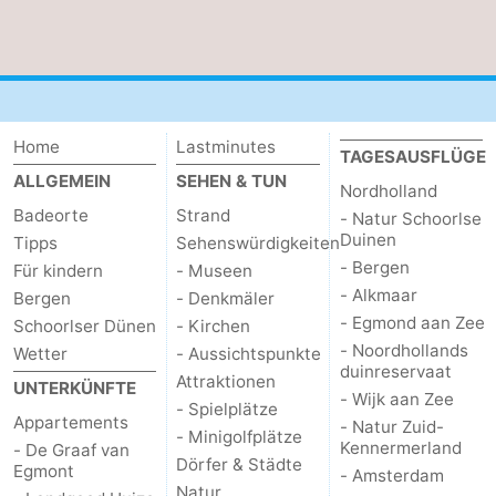
Home
Lastminutes
TAGESAUSFLÜGE
ALLGEMEIN
SEHEN & TUN
Nordholland
Badeorte
Strand
- Natur Schoorlse
Duinen
Tipps
Sehenswürdigkeiten
- Bergen
Für kindern
- Museen
- Alkmaar
Bergen
- Denkmäler
- Egmond aan Zee
Schoorlser Dünen
- Kirchen
- Noordhollands
Wetter
- Aussichtspunkte
duinreservaat
Attraktionen
UNTERKÜNFTE
- Wijk aan Zee
- Spielplätze
Appartements
- Natur Zuid-
- Minigolfplätze
Kennermerland
- De Graaf van
Dörfer & Städte
Egmont
- Amsterdam
Natur