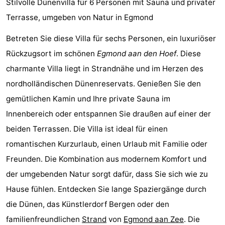
Stilvolle Dünenvilla für 6 Personen mit Sauna und privater
Graaf
Landgoed
Campingplätze
Terrasse, umgeben von Natur in Egmond
van
Huize
Ferienhäuser
Betreten Sie diese Villa für sechs Personen, ein luxuriöser
Rückzugsort im schönen
Egmond aan den Hoef
. Diese
Egmont
Glory
-
charmante Villa liegt in Strandnähe und im Herzen des
Buiten
-
nordholländischen Dünenreservats. Genießen Sie den
gemütlichen Kamin und Ihre private Sauna im
Bergen
De
-
Innenbereich oder entspannen Sie draußen auf einer der
Woudhoeve
Duinpark
-
beiden Terrassen. Die Villa ist ideal für einen
romantischen Kurzurlaub, einen Urlaub mit Familie oder
Egmond
Duynvallei
-
Freunden. Die Kombination aus modernem Komfort und
Koningshof
-
der umgebenden Natur sorgt dafür, dass Sie sich wie zu
Hause fühlen. Entdecken Sie lange Spaziergänge durch
Kustpark
-
die Dünen, das Künstlerdorf Bergen oder den
Egmond
Molengroet
-
familienfreundlichen
Strand
von
Egmond aan Zee
. Die