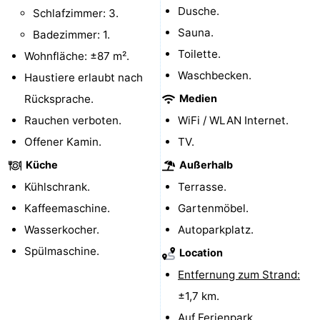
Dusche.
Schlafzimmer: 3.
Aussichtspunkte
Attraktionen
Sauna.
Badezimmer: 1.
-
Toilette.
Wohnfläche: ±87 m².
Waschbecken.
Haustiere erlaubt nach
Spielplätze
-
Rücksprache.
Medien
Minigolfplätze
Dörfer
Rauchen verboten.
WiFi / WLAN Internet.
Offener Kamin.
TV.
&
Natur
Küche
Außerhalb
Städte
Sport
Kühlschrank.
Terrasse.
Kaffeemaschine.
Gartenmöbel.
-
Wasserkocher.
Autoparkplatz.
Schwimmbader
-
Spülmaschine.
Location
Entfernung zum Strand:
Radfahren
-
±1,7 km.
Wandern
-
Auf Ferienpark.