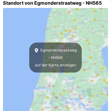
Standort von Egmonderstraatweg - NH565
aan
Natur
-
Zee
Zuid-
Amsterdam
-
Kennermerland
Haarlem
-
Zandvoort
Südholland
Egmonderstraatweg
-
- NH565
Leiden
Bollenstreek
auf der Karte anzeigen
-
Natur
-
Hollands
Noordwijk
-
Duin
Katwijk
-