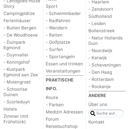
- Landgoed Huize
- Haarlem
Glory
Sport
- Zandvoort
Campingplätze
- Schwimmbader
Südholland
Ferienhäuser
- Radfahren
- Leiden
- Buiten Bergen
- Wandern
Bollenstreek
- De Woudhoeve
- Reiten
- Natur Hollands
- Duinpark
- Golfplatze
Duin
Egmond
- Surfen
- Noordwijk
- Duynvallei
- Sportangeln
- Katwijk
- Koningshof
Essen und trinken
- Scheveningen
- Kustpark
Veranstaltungen
- Den Haag
Egmond aan Zee
- Rotterdam
PRAKTISCHE
- Molengroet
- Rockanje
INFO.
- Schoorlse
Duinen
ANDERE
Route
- Scorleduyn
Über uns
- Parken
Hotels
Medizin Adressen
Zimmer (mit
Forum
Frühstück)
Kontakt
Reisebuchshop