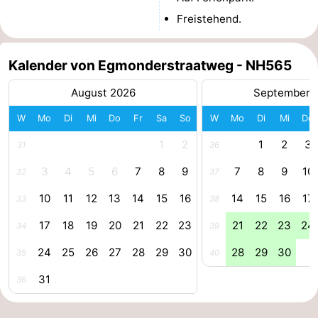
Freistehend.
Reiten
-
Golfplatze
-
Kalender von Egmonderstraatweg - NH565
Surfen
-
August 2026
September 
Sportangeln
Essen
W
Mo
Di
Mi
Do
Fr
Sa
So
W
Mo
Di
Mi
Do
1
2
1
2
3
31
36
und
Veranstaltungen
3
4
5
6
7
8
9
7
8
9
10
32
37
trinken
Praktisch
10
11
12
13
14
15
16
14
15
16
17
33
38
Forum
17
18
19
20
21
22
23
21
22
23
24
34
39
Route
24
25
26
27
28
29
30
28
29
30
35
40
-
31
36
Parken
Reisebuchshop