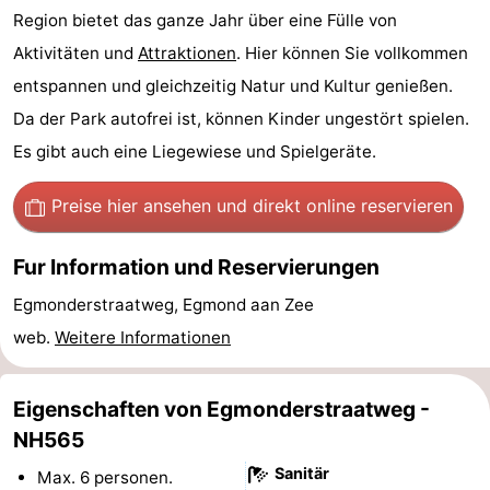
Region bietet das ganze Jahr über eine Fülle von
aan
Schoorlse
-
Aktivitäten und
Attraktionen
. Hier können Sie vollkommen
Zee
Duinen
Scorleduyn
Hotels
entspannen und gleichzeitig Natur und Kultur genießen.
Da der Park autofrei ist, können Kinder ungestört spielen.
Zimmer
Es gibt auch eine Liegewiese und Spielgeräte.
(mit
Lastminutes
Preise hier ansehen
und direkt online reservieren
Frühstück)
Strand
Fur Information und Reservierungen
Sehen
Egmonderstraatweg, Egmond aan Zee
&
-
web.
Weitere Informationen
tun
Museen
-
Eigenschaften von Egmonderstraatweg -
Denkmäler
-
NH565
Kirchen
-
Sanitär
Max. 6 personen.