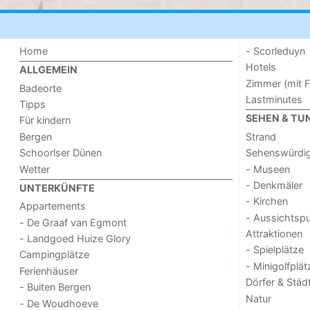
Home
- Scorleduyn
Hotels
ALLGEMEIN
Zimmer (mit F
Badeorte
Lastminutes
Tipps
SEHEN & TU
Für kindern
Bergen
Strand
Schoorlser Dünen
Sehenswürdig
Wetter
- Museen
- Denkmäler
UNTERKÜNFTE
- Kirchen
Appartements
- Aussichtsp
- De Graaf van Egmont
Attraktionen
- Landgoed Huize Glory
- Spielplätze
Campingplätze
- Minigolfplät
Ferienhäuser
Dörfer & Städ
- Buiten Bergen
Natur
- De Woudhoeve