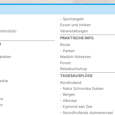
- Sportangeln
Essen und trinken
rühstück)
Veranstaltungen
PRAKTISCHE INFO.
N
Route
- Parken
keiten
Medizin Adressen
Forum
Reisebuchshop
TAGESAUSFLÜGE
unkte
Nordholland
- Natur Schoorlse Duinen
- Bergen
ze
- Alkmaar
te
- Egmond aan Zee
- Noordhollands duinreservaat