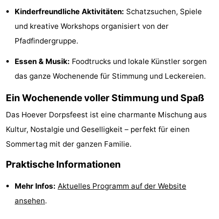
Kinderfreundliche Aktivitäten:
Schatzsuchen, Spiele
Aussichtspunkte
Attraktionen
und kreative Workshops organisiert von der
-
Pfadfindergruppe.
Spielplätze
-
Essen & Musik:
Foodtrucks und lokale Künstler sorgen
das ganze Wochenende für Stimmung und Leckereien.
Minigolfplätze
Dörfer
Ein Wochenende voller Stimmung und Spaß
&
Natur
Das Hoever Dorpsfeest ist eine charmante Mischung aus
Städte
Sport
Kultur, Nostalgie und Geselligkeit – perfekt für einen
Sommertag mit der ganzen Familie.
-
Praktische Informationen
Schwimmbader
-
Mehr Infos:
Aktuelles Programm auf der Website
Radfahren
-
ansehen
.
Wandern
-