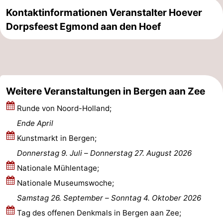
Kontaktinformationen Veranstalter Hoever
aan
Natur
-
Dorpsfeest Egmond aan den Hoef
Zee
Zuid-
Amsterdam
-
Kennermerland
Haarlem
-
Zandvoort
Südholland
Weitere Veranstaltungen in Bergen aan Zee
-
Runde von Noord-Holland;
Ende April
Leiden
Bollenstreek
Kunstmarkt in Bergen;
-
Donnerstag 9. Juli
–
Donnerstag 27. August 2026
Nationale Mühlentage;
Natur
-
Nationale Museumswoche;
Hollands
Noordwijk
-
Samstag 26. September
–
Sonntag 4. Oktober 2026
Tag des offenen Denkmals in Bergen aan Zee;
Duin
Katwijk
-