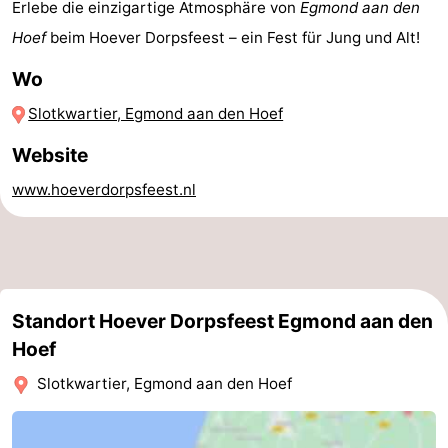
Erlebe die einzigartige Atmosphäre von
Egmond aan den
Reiten
-
Hoef
beim Hoever Dorpsfeest – ein Fest für Jung und Alt!
Golfplatze
-
Wo
Slotkwartier, Egmond aan den Hoef
Surfen
-
Website
Sportangeln
Essen
www.hoeverdorpsfeest.nl
und
Veranstaltungen
trinken
Praktisch
Forum
Standort Hoever Dorpsfeest Egmond aan den
Route
Hoef
Slotkwartier, Egmond aan den Hoef
-
Parken
Reisebuchshop