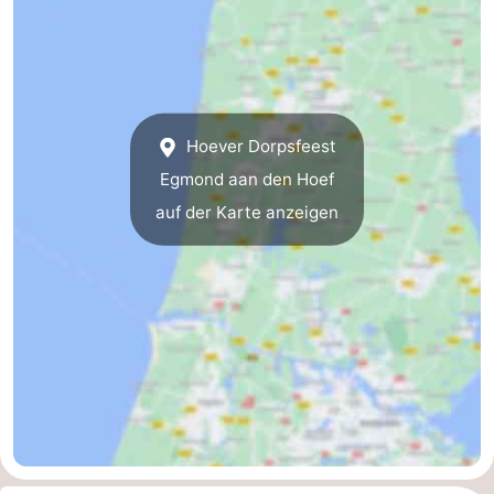
Medizin
Adressen
Region
Nordholland
Hoever Dorpsfeest
Egmond aan den Hoef
-
auf der Karte anzeigen
Natur
-
Schoorlse
Bergen
-
Duinen
Alkmaar
-
Egmond
-
aan
Noordhollands
-
Zee
duinreservaat
Wijk
-