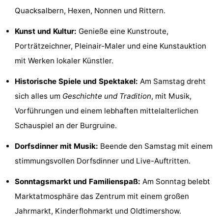
Quacksalbern, Hexen, Nonnen und Rittern.
aan
Schoorlse
-
Kunst und Kultur:
Genieße eine Kunstroute,
Zee
Duinen
Scorleduyn
Hotels
Porträtzeichner, Pleinair-Maler und eine Kunstauktion
Zimmer
mit Werken lokaler Künstler.
(mit
Lastminutes
Historische Spiele und Spektakel:
Am Samstag dreht
sich alles um
Geschichte und Tradition
, mit Musik,
Frühstück)
Strand
Vorführungen und einem lebhaften mittelalterlichen
Sehen
Schauspiel an der Burgruine.
&
-
Dorfsdinner mit Musik:
Beende den Samstag mit einem
stimmungsvollen Dorfsdinner und Live-Auftritten.
tun
Museen
-
Sonntagsmarkt und Familienspaß:
Am Sonntag belebt
Denkmäler
-
Marktatmosphäre das Zentrum mit einem großen
Jahrmarkt, Kinderflohmarkt und Oldtimershow.
Kirchen
-