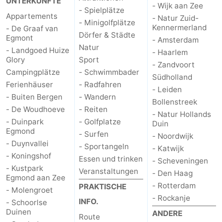
UNTERKÜNFTE
- Wijk aan Zee
- Spielplätze
Appartements
- Natur Zuid-
- Minigolfplätze
Kennermerland
- De Graaf van
Dörfer & Städte
Egmont
- Amsterdam
Natur
- Landgoed Huize
- Haarlem
Glory
Sport
- Zandvoort
Campingplätze
- Schwimmbader
Südholland
Ferienhäuser
- Radfahren
- Leiden
- Buiten Bergen
- Wandern
Bollenstreek
- De Woudhoeve
- Reiten
- Natur Hollands
- Duinpark
- Golfplatze
Duin
Egmond
- Surfen
- Noordwijk
- Duynvallei
- Sportangeln
- Katwijk
- Koningshof
Essen und trinken
- Scheveningen
- Kustpark
Veranstaltungen
- Den Haag
Egmond aan Zee
- Rotterdam
PRAKTISCHE
- Molengroet
- Rockanje
INFO.
- Schoorlse
Duinen
ANDERE
Route