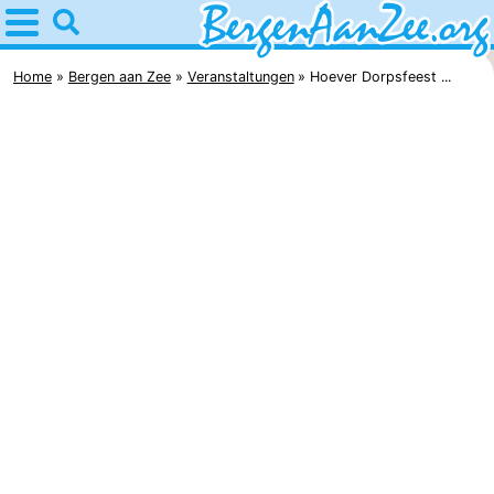
Home
Bergen
Home
Bergen aan Zee
Veranstaltungen
Hoever Dorpsfeest ...
aan
Tipps
Zee
Für
kindern
Bergen
Schoorlser
Dünen
Übernachten
Appartements
-
De
-