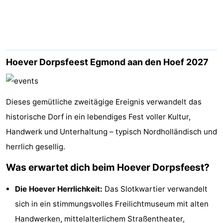
Graaf
Landgoed
Campingplätze
van
Huize
Ferienhäuser
Egmont
Glory
-
Hoever Dorpsfeest Egmond aan den Hoef 2027
Buiten
-
Dieses gemütliche zweitägige Ereignis verwandelt das
Bergen
De
-
historische Dorf in ein lebendiges Fest voller Kultur,
Woudhoeve
Duinpark
-
Handwerk und Unterhaltung – typisch Nordholländisch und
herrlich gesellig.
Egmond
Duynvallei
-
Was erwartet dich beim Hoever Dorpsfeest?
Koningshof
-
Die Hoever Herrlichkeit:
Das Slotkwartier verwandelt
Kustpark
-
sich in ein stimmungsvolles Freilichtmuseum mit alten
Egmond
Molengroet
-
Handwerken, mittelalterlichem Straßentheater,