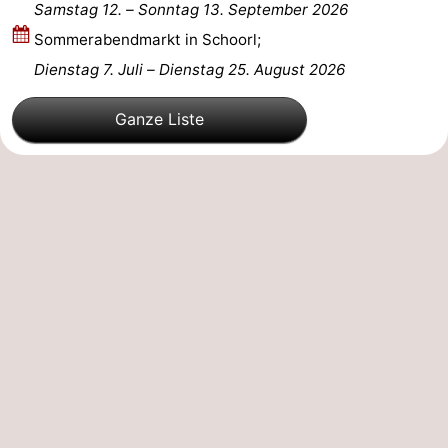
Samstag 12.
–
Sonntag 13. September 2026
Scheveningen
-
Sommerabendmarkt in Schoorl;
Dienstag 7. Juli
–
Dienstag 25. August 2026
Den
-
Ganze Liste
Haag
Rotterdam
-
Rockanje
Wetter
Kontakt