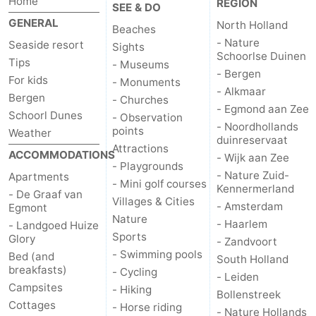
Home
REGION
SEE & DO
Egmond
Molengroet
-
GENERAL
North Holland
Beaches
- Nature
Seaside resort
Sights
aan
Schoorlse
-
Schoorlse Duinen
Tips
- Museums
- Bergen
For kids
Zee
Duinen
Scorleduyn
Hotels
- Monuments
- Alkmaar
Bergen
- Churches
- Egmond aan Zee
Lastminutes
Schoorl Dunes
- Observation
- Noordhollands
points
Weather
duinreservaat
Beach
Attractions
ACCOMMODATIONS
- Wijk aan Zee
- Playgrounds
- Nature Zuid-
Apartments
See
- Mini golf courses
Kennermerland
- De Graaf van
Villages & Cities
- Amsterdam
Egmont
&
-
Nature
- Haarlem
- Landgoed Huize
Sports
Glory
do
Museums
-
- Zandvoort
- Swimming pools
Bed (and
South Holland
breakfasts)
- Cycling
Monuments
-
- Leiden
Campsites
- Hiking
Bollenstreek
Churches
-
Cottages
- Horse riding
- Nature Hollands