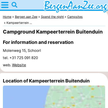
Home
Bergen
Home
Bergen aan Zee
Spend the night
Campsites
Kampeerterrein ...
aan
Tips
Campground Kampeerterrein Buitenduin
Zee
For
For information and reservation
kids
Bergen
Molenweg 15, Schoorl
tel. +31 725 091 820
Schoorl
web.
Website
Dunes
Spend
Location of Kampeerterrein Buitenduin
the
Apartments
night
-
De
-